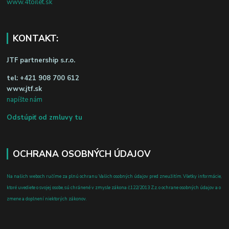
www.4toilet.sk
KONTAKT:
JTF partnership s.r.o.
tel:
+421 908 700 612
www.jtf.sk
napíšte nám
Odstúpiť od zmluvy tu
OCHRANA OSOBNÝCH ÚDAJOV
Na našich weboch ručíme za plnú ochranu Vašich osobných údajov pred zneužitím. Všetky informácie,
ktoré uvediete o svojej osobe, sú chránené v zmysle zákona č.122/2013 Z.z. o ochrane osobných údajov a o
zmene a doplnení niektorých zákonov.