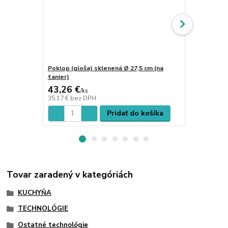
Poklop (gloša) sklenená Ø 27,5 cm (na
Poklop (glo
tanier)
12 cm
43,26 €
28,18 €
/
ks
/
k
35,17 €
bez DPH
22,91 €
bez 
Pridať do košíka
Tovar zaradený v kategóriách
KUCHYŇA
TECHNOLÓGIE
Ostatné technológie