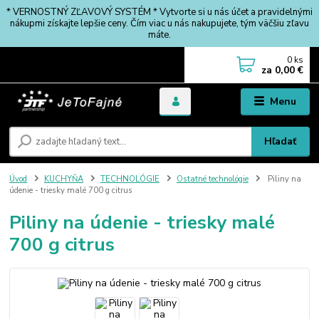
* VERNOSTNÝ ZĽAVOVÝ SYSTÉM * Vytvorte si u nás účet a pravidelnými
nákupmi získajte lepšie ceny. Čím viac u nás nakupujete, tým väčšiu zľavu
máte.
0
ks
za
0,00 €
Menu
Hľadať
Úvod
KUCHYŇA
TECHNOLÓGIE
Ostatné technológie
Piliny na
údenie - triesky malé 700 g citrus
Piliny na údenie - triesky malé
700 g citrus