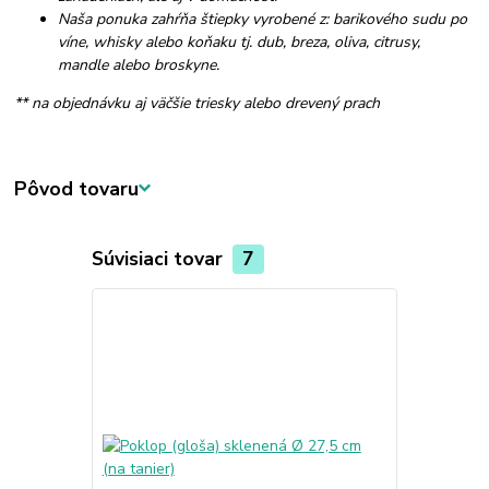
Naša ponuka zahŕňa štiepky vyrobené z: barikového sudu po
víne, whisky alebo koňaku tj. dub, breza, oliva, citrusy,
mandle alebo broskyne.
** na objednávku aj väčšie triesky alebo drevený prach
Pôvod tovaru
Súvisiaci tovar
7