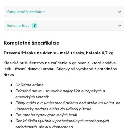
Kompletné špecifikácie
Súvisiaci tovar
7
Kompletné špecifikácie
Drevená štiepka na údenie - malé triesky, balenie 0,7 kg
Klasické príslušenstvo na zaúdenie a grilovanie, ktoré dodáva
jedlu úžasnú dymovú arómu. Štiepky sú vyrobené z prírodného
dreva.
Unikátna aróma
Prírodné drevo - zo sudov najlepších európskych a
amerických vinoték
Piliny môžu byť umiestnené priamo nad aktívnym uhlím, na
údenársky podnos alebo do údiacej pištole
Pre mnoho typov grilovaných jedál
Široká škála využitia v profesionálnych cateringových
zariadeniach, ale aj v domácnosti