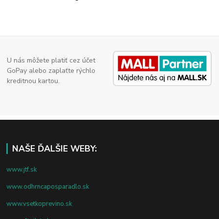
U nás môžete platiť cez účet
GoPay alebo zaplaťte rýchlo
kreditnou kartou.
NAŠE ĎALŠIE WEBY:
www.jtf.sk
www.odhrncaposparadlo.sk
www.vsetkoprevino.sk