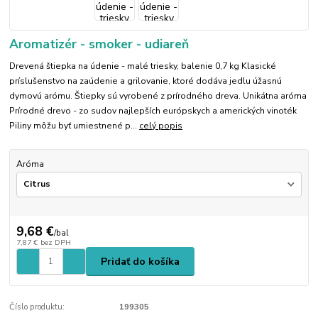
Aromatizér - smoker - udiareň
Drevená štiepka na údenie - malé triesky, balenie 0,7 kg Klasické
príslušenstvo na zaúdenie a grilovanie, ktoré dodáva jedlu úžasnú
dymovú arómu. Štiepky sú vyrobené z prírodného dreva. Unikátna aróma
Prírodné drevo - zo sudov najlepších európskych a amerických vinoték
Piliny môžu byť umiestnené p...
celý popis
Aróma
9,68 €
/
bal
7,87 €
bez DPH
Pridať do košíka
Číslo produktu:
199305