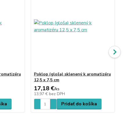
aromatizéru
Poklop (gloša) sklenený k aromatizéru
Ar
12,5 x 7,5 cm
17,18 €
60
/
ks
13,97 €
bez DPH
49
šíka
Pridať do košíka