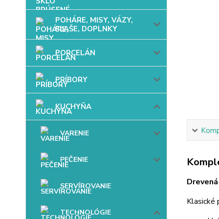
POHÁRE, MISY, VÁZY,
FĽAŠE, DOPLNKY
PORCELÁN
PRÍBORY
KUCHYŇA
Kompl
VARENIE
PEČENIE
Komple
Drevená 
SERVÍROVANIE
Klasické 
TECHNOLÓGIE