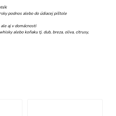
oték
sky podnos alebo do údiacej pištole
 ale aj v domácnosti
isky alebo koňaku tj. dub, breza, oliva, citrusy,