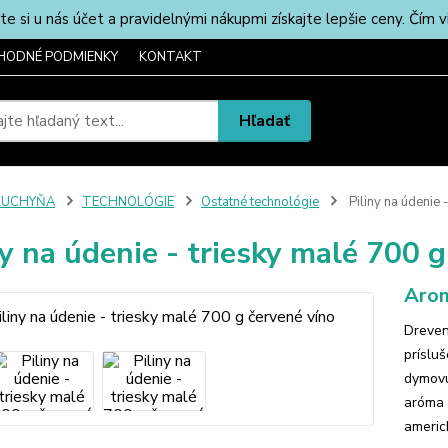
u nás účet a pravidelnými nákupmi získajte lepšie ceny. Čím via
HODNÉ PODMIENKY
KONTAKT
Hľadať
KUCHYŇA
TECHNOLÓGIE
Ostatné technológie
Piliny na údenie 
ny na údenie - triesky malé 700 
Arom
Dreven
príslu
dymovú
aróma 
americ