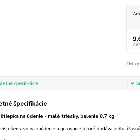
Ar
9,
7,87
Číslo p
etné špecifikácie
S
tné špecifikácie
štiepka na údenie - malé triesky, balenie 0,7 kg
príslušenstvo na zaúdenie a grilovanie, ktoré dodáva jedlu úžas