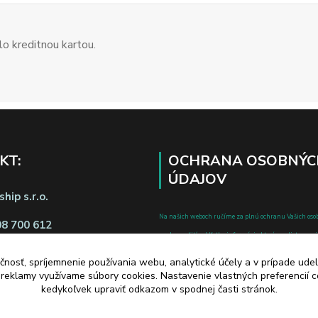
o kreditnou kartou.
KT:
OCHRANA OSOBNÝC
ÚDAJOV
hip s.r.o.
Na našich weboch ručíme za plnú ochranu Vašich oso
08 700 612
pred zneužitím. Všetky informácie, ktoré uvediete o svoje
chránené v zmysle zákona č.122/2013 Z.z. o ochrane o
čnosť, spríjemnenie používania webu, analytické účely a v prípade udel
a o zmene a doplnení niektorých zákonov.
a reklamy využívame súbory cookies. Nastavenie vlastných preferencií 
d zmluvy tu
kedykoľvek upraviť odkazom v spodnej časti stránok.