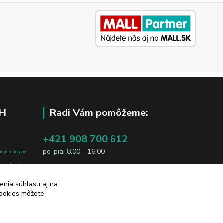
H
Radi Vám pomôžeme:
+421 908 700 612
po-pia: 8.00 - 16.00
bných údajov
j osobe, sú
business@jtf.sk
sobných údajov
enia súhlasu aj na
cookies môžete