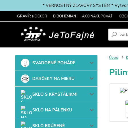
* VERNOSTNÝ ZĽAVOVÝ SYSTÉM * Vytvorte si 
GRAVÍR a DEKOR
B.BOHEMIAN
AKO NAKUPOVAŤ
OBC
Úvod
SVADOBNÉ POHÁRE
Pili
DARČEKY NA MIERU
SKLO S KRYŠTÁLIKMI
SKLO NA PÁLENKU
SKLO BRÚSENÉ