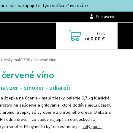
c u nás nakupujete, tým väčšiu zľavu máte.
Prihlásenie
0
ks
za
0,00 €
- triesky malé 700 g červené víno
g červené víno
atizér - smoker - udiareň
á štiepka na údenie - malé triesky, balenie 0,7 kg Klasické
šenstvo na zaúdenie a grilovanie, ktoré dodáva jedlu úžasnú
 arómu. Štiepky sú vyrobené z prírodného dreva. Unikátna
Prírodné drevo - zo sudov najlepších európskych a
kých vinoték Piliny môžu byť umiestnené p...
celý popis