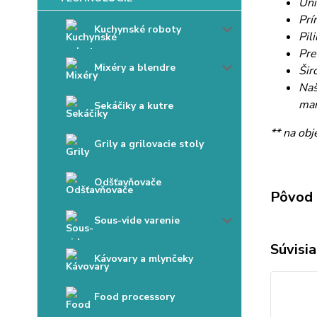
Uni
Prí
Kuchynské roboty
Pil
Pre
Mixéry a blendre
Šir
Naš
man
Sekáčiky a kutre
** na obj
Grily a grilovacie stoly
Odšťavňovače
Pôvod 
Sous-vide varenie
Súvisia
Kávovary a mlynčeky
Food processory