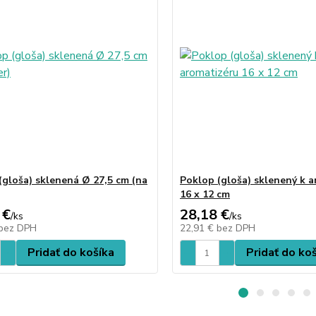
(gloša) sklenená Ø 27,5 cm (na
Poklop (gloša) sklenený k 
16 x 12 cm
 €
28,18 €
/
ks
/
ks
bez DPH
22,91 €
bez DPH
Pridať do košíka
Pridať do ko