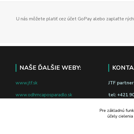
U nás môžete platiť cez účet GoPay alebo zaplaťte rýchl
NAŠE ĎALŠIE WEBY:
KONTA
www.jtf.sk
JTF partners
www.odhrncaposparadlo.sk
tel:
+421 9
www.jtf.sk
www.vsetkoprevino.sk
napíšte nám
Pre základnú funk
účely cieleni
www.4toilet.sk
Odstúpiť o