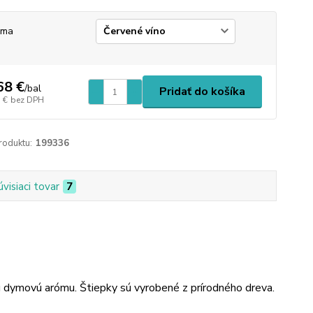
óma
68 €
/
bal
Pridať do košíka
 €
bez DPH
roduktu:
199336
úvisiaci tovar
7
nú dymovú arómu. Štiepky sú vyrobené z prírodného dreva.