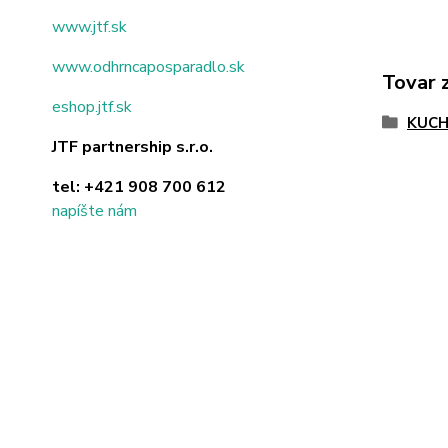
www.jtf.sk
www.odhrncaposparadlo.sk
Tovar 
eshop.jtf.sk
KUC
JTF partnership s.r.o.
tel:
+421 908 700 612
napíšte nám