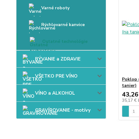
Varné roboty
Rýchlovarné kanvice
Ostatné technológie
BÝVANIE a ZDRAVIE
VŠETKO PRE VÍNO
Poklop 
tanier)
VÍNO a ALKOHOL
43,26
35,17 €
GRAVÍROVANIE - motívy