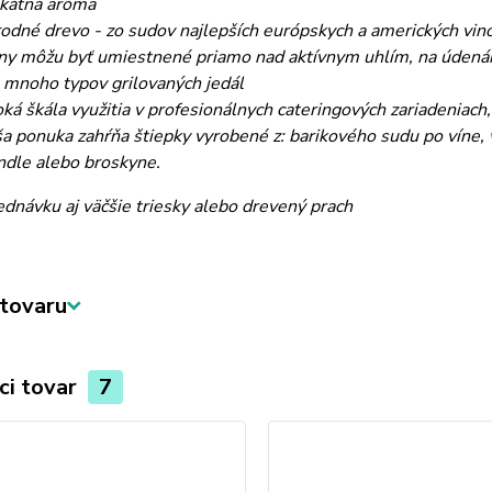
kátna aróma
rodné drevo - zo sudov najlepších európskych a amerických vin
iny môžu byť umiestnené priamo nad aktívnym uhlím, na údenár
 mnoho typov grilovaných jedál
oká škála využitia v profesionálnych cateringových zariadeniach,
a ponuka zahŕňa štiepky vyrobené z: barikového sudu po víne, wh
dle alebo broskyne.
ednávku aj väčšie triesky alebo drevený prach
tovaru
ci tovar
7