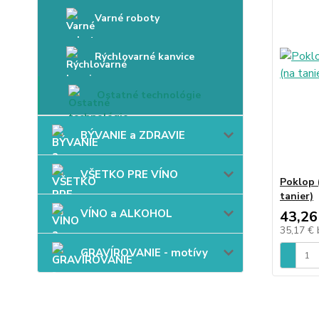
Varné roboty
Rýchlovarné kanvice
Ostatné technológie
BÝVANIE a ZDRAVIE
VŠETKO PRE VÍNO
Poklop 
tanier)
VÍNO a ALKOHOL
43,26
35,17 €
GRAVÍROVANIE - motívy