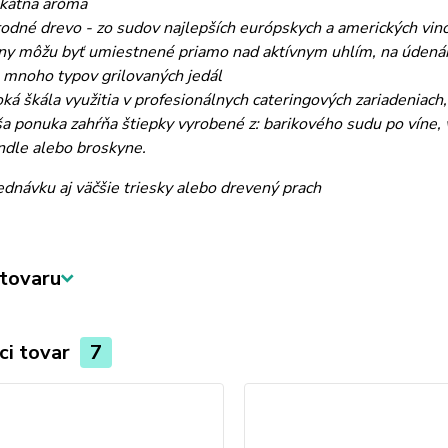
kátna aróma
rodné drevo - zo sudov najlepších európskych a amerických vin
iny môžu byť umiestnené priamo nad aktívnym uhlím, na údenár
 mnoho typov grilovaných jedál
oká škála využitia v profesionálnych cateringových zariadeniach,
a ponuka zahŕňa štiepky vyrobené z: barikového sudu po víne, wh
dle alebo broskyne.
ednávku aj väčšie triesky alebo drevený prach
tovaru
ci tovar
7