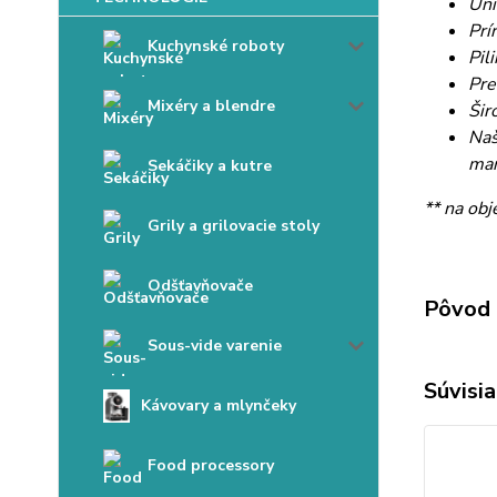
Uni
Prí
Kuchynské roboty
Pil
Pre
Mixéry a blendre
Šir
Naš
man
Sekáčiky a kutre
** na obj
Grily a grilovacie stoly
Odšťavňovače
Pôvod 
Sous-vide varenie
Súvisia
Kávovary a mlynčeky
Food processory