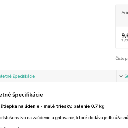
Ar
9,
7,87
Číslo p
etné špecifikácie
S
tné špecifikácie
štiepka na údenie - malé triesky, balenie 0,7 kg
príslušenstvo na zaúdenie a grilovanie, ktoré dodáva jedlu úžas