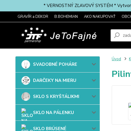
* VERNOSTNÝ ZĽAVOVÝ SYSTÉM * Vytvorte si 
GRAVÍR a DEKOR
B.BOHEMIAN
AKO NAKUPOVAŤ
OBC
Úvod
SVADOBNÉ POHÁRE
Pili
DARČEKY NA MIERU
SKLO S KRYŠTÁLIKMI
SKLO NA PÁLENKU
SKLO BRÚSENÉ