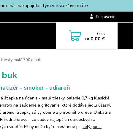
c u nás nakupujete, tým väčšiu zľavu máte.
Prihlásenie
0
ks
za
0,00 €
- triesky malé 700 g buk
g buk
atizér - smoker - udiareň
á štiepka na údenie - malé triesky, balenie 0,7 kg Klasické
šenstvo na zaúdenie a grilovanie, ktoré dodáva jedlu úžasnú
 arómu. Štiepky sú vyrobené z prírodného dreva. Unikátna
Prírodné drevo - zo sudov najlepších európskych a
kých vinoték Piliny môžu byť umiestnené p...
celý popis