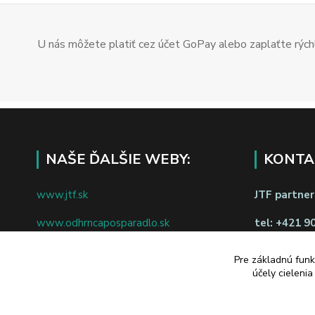
U nás môžete platiť cez účet GoPay alebo zaplaťte rýchl
NAŠE ĎALŠIE WEBY:
KONTA
www.jtf.sk
JTF partners
www.odhrncaposparadlo.sk
tel:
+421 9
www.jtf.sk
www.vsetkoprevino.sk
napíšte nám
Pre základnú funk
účely cieleni
www.4toilet.sk
Odstúpiť o