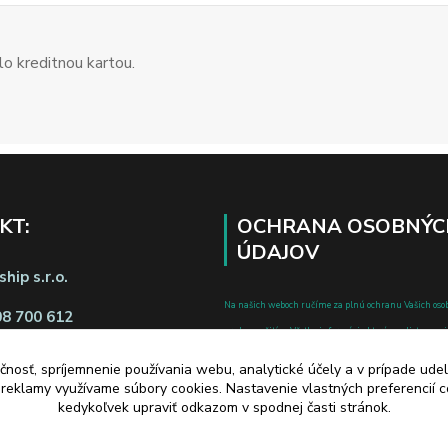
o kreditnou kartou.
KT:
OCHRANA OSOBNÝC
ÚDAJOV
hip s.r.o.
Na našich weboch ručíme za plnú ochranu Vašich oso
08 700 612
pred zneužitím. Všetky informácie, ktoré uvediete o svoje
chránené v zmysle zákona č.122/2013 Z.z. o ochrane o
čnosť, spríjemnenie používania webu, analytické účely a v prípade udel
a o zmene a doplnení niektorých zákonov.
a reklamy využívame súbory cookies. Nastavenie vlastných preferencií 
d zmluvy tu
kedykoľvek upraviť odkazom v spodnej časti stránok.