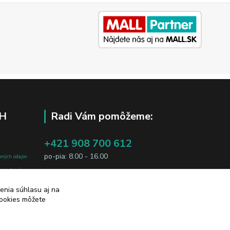
H
Radi Vám pomôžeme:
+421 908 700 612
po-pia: 8.00 - 16.00
bných údajov
j osobe, sú
business@jtf.sk
sobných údajov
enia súhlasu aj na
cookies môžete