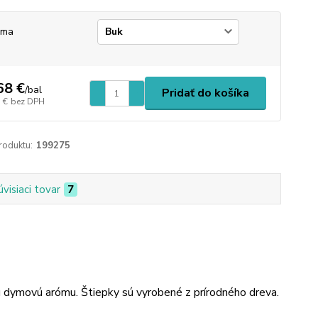
óma
68 €
/
bal
Pridať do košíka
 €
bez DPH
roduktu:
199275
úvisiaci tovar
7
nú dymovú arómu. Štiepky sú vyrobené z prírodného dreva.