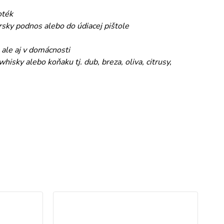
oték
sky podnos alebo do údiacej pištole
 ale aj v domácnosti
isky alebo koňaku tj. dub, breza, oliva, citrusy,