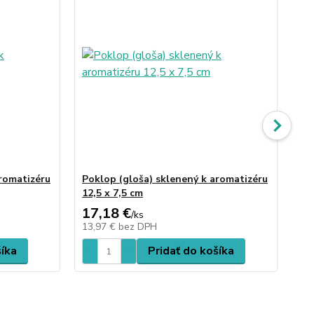
aromatizéru
Poklop (gloša) sklenený k aromatizéru
Ar
12,5 x 7,5 cm
17,18 €
60
/
ks
13,97 €
bez DPH
49
šíka
Pridať do košíka