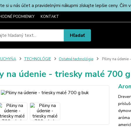
u nás účet a pravidelnými nákupmi získajte lepšie ceny. Čím via
HODNÉ PODMIENKY
KONTAKT
Hľadať
KUCHYŇA
TECHNOLÓGIE
Ostatné technológie
Piliny na údenie 
ny na údenie - triesky malé 700 
Arom
Dreven
príslu
dymovú
aróma 
americ