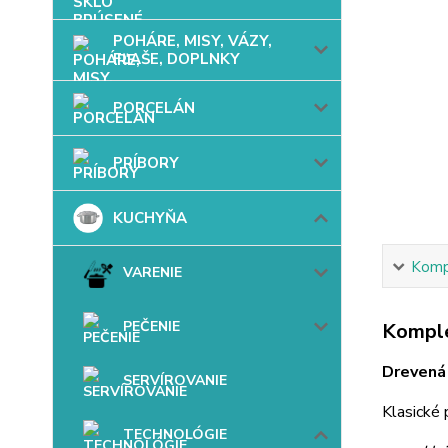
POHÁRE, MISY, VÁZY,
FĽAŠE, DOPLNKY
PORCELÁN
PRÍBORY
KUCHYŇA
Kompl
VARENIE
PEČENIE
Komple
Drevená 
SERVÍROVANIE
Klasické 
TECHNOLÓGIE