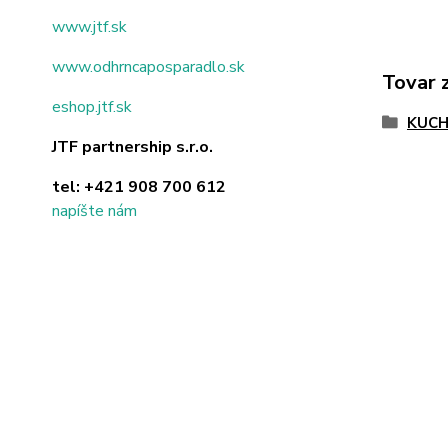
www.jtf.sk
www.odhrncaposparadlo.sk
Tovar 
eshop.jtf.sk
KUC
JTF partnership s.r.o.
tel:
+421 908 700 612
napíšte nám