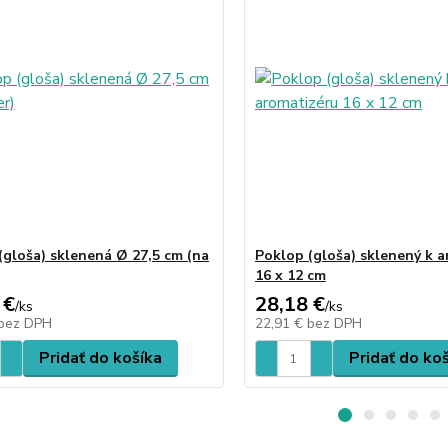
(gloša) sklenená Ø 27,5 cm (na
Poklop (gloša) sklenený k 
16 x 12 cm
 €
28,18 €
/
ks
/
ks
bez DPH
22,91 €
bez DPH
Pridať do košíka
Pridať do ko