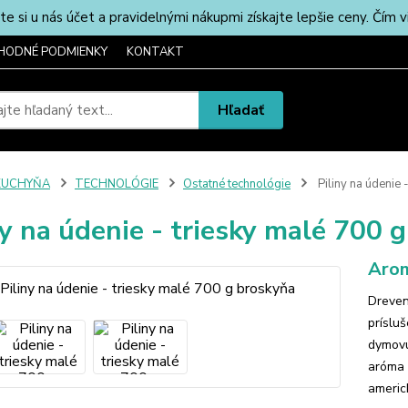
u nás účet a pravidelnými nákupmi získajte lepšie ceny. Čím via
HODNÉ PODMIENKY
KONTAKT
Hľadať
KUCHYŇA
TECHNOLÓGIE
Ostatné technológie
Piliny na údenie 
ny na údenie - triesky malé 700 
Arom
Dreven
príslu
dymovú
aróma 
americ