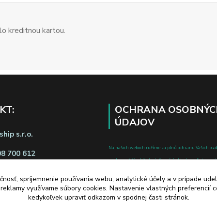
o kreditnou kartou.
KT:
OCHRANA OSOBNÝC
ÚDAJOV
hip s.r.o.
Na našich weboch ručíme za plnú ochranu Vašich oso
08 700 612
pred zneužitím. Všetky informácie, ktoré uvediete o svoje
chránené v zmysle zákona č.122/2013 Z.z. o ochrane o
čnosť, spríjemnenie používania webu, analytické účely a v prípade udel
a o zmene a doplnení niektorých zákonov.
a reklamy využívame súbory cookies. Nastavenie vlastných preferencií 
d zmluvy tu
kedykoľvek upraviť odkazom v spodnej časti stránok.