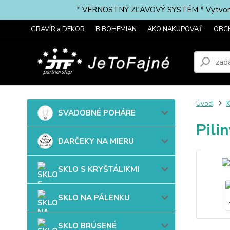
* VERNOSTNÝ ZĽAVOVÝ SYSTÉM * Vytvorte si 
GRAVÍR a DEKOR
B.BOHEMIAN
AKO NAKUPOVAŤ
OBC
Úvod
SVADOBNÉ POHÁRE
Pili
DARČEKY NA MIERU
SKLO S KRYŠTÁLIKMI
SKLO NA PÁLENKU
SKLO BRÚSENÉ