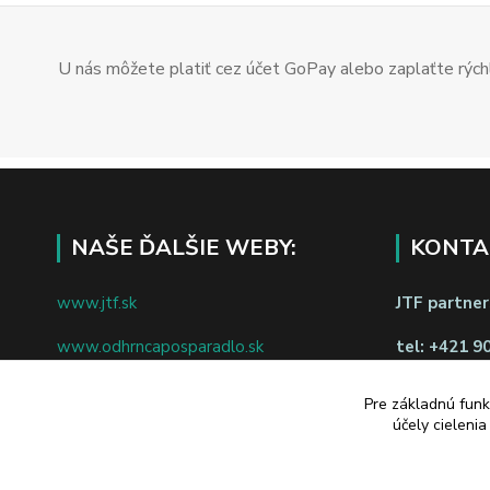
U nás môžete platiť cez účet GoPay alebo zaplaťte rýchl
NAŠE ĎALŠIE WEBY:
KONTA
www.jtf.sk
JTF partners
www.odhrncaposparadlo.sk
tel:
+421 9
www.jtf.sk
www.vsetkoprevino.sk
napíšte nám
Pre základnú funk
účely cieleni
www.4toilet.sk
Odstúpiť o