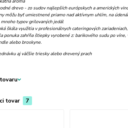
kátna aróma
rodné drevo - zo sudov najlepších európskych a amerických vin
iny môžu byť umiestnené priamo nad aktívnym uhlím, na údenár
 mnoho typov grilovaných jedál
oká škála využitia v profesionálnych cateringových zariadeniach,
a ponuka zahŕňa štiepky vyrobené z: barikového sudu po víne, wh
dle alebo broskyne.
ednávku aj väčšie triesky alebo drevený prach
tovaru
ci tovar
7