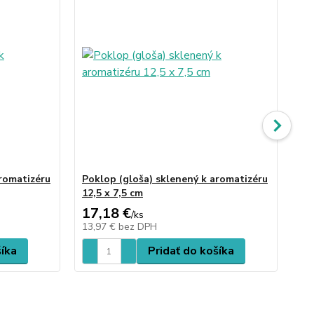
aromatizéru
Poklop (gloša) sklenený k aromatizéru
Ar
12,5 x 7,5 cm
17,18 €
60
/
ks
13,97 €
bez DPH
49
šíka
Pridať do košíka