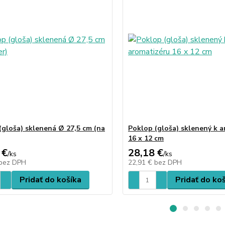
(gloša) sklenená Ø 27,5 cm (na
Poklop (gloša) sklenený k 
16 x 12 cm
 €
28,18 €
/
ks
/
ks
bez DPH
22,91 €
bez DPH
Pridať do košíka
Pridať do ko