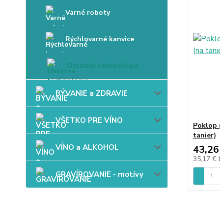
Varné roboty
Rýchlovarné kanvice
Ostatné technológie
BÝVANIE a ZDRAVIE
VŠETKO PRE VÍNO
Poklop 
tanier)
VÍNO a ALKOHOL
43,26
35,17 €
GRAVÍROVANIE - motívy