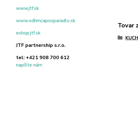
www.jtf.sk
www.odhrncaposparadlo.sk
Tovar 
eshop.jtf.sk
KUC
JTF partnership s.r.o.
tel:
+421 908 700 612
napíšte nám