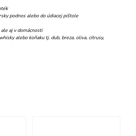
oték
sky podnos alebo do údiacej pištole
 ale aj v domácnosti
isky alebo koňaku tj. dub, breza, oliva, citrusy,