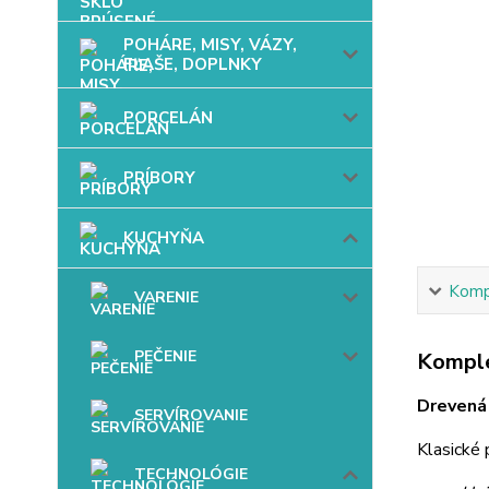
POHÁRE, MISY, VÁZY,
FĽAŠE, DOPLNKY
PORCELÁN
PRÍBORY
KUCHYŇA
Kompl
VARENIE
PEČENIE
Komple
Drevená 
SERVÍROVANIE
Klasické 
TECHNOLÓGIE