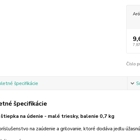
Ar
9,
7,87
Číslo p
etné špecifikácie
S
tné špecifikácie
štiepka na údenie - malé triesky, balenie 0,7 kg
príslušenstvo na zaúdenie a grilovanie, ktoré dodáva jedlu úžas