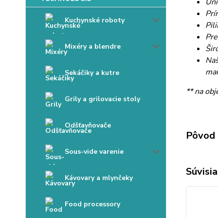
Uni
Prí
Kuchynské roboty
Pil
Pre
Mixéry a blendre
Šir
Naš
man
Sekáčiky a kutre
** na obj
Grily a grilovacie stoly
Odšťavňovače
Pôvod 
Sous-vide varenie
Súvisia
Kávovary a mlynčeky
Food processory