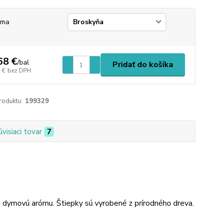
óma
68 €
/
bal
Pridať do košíka
 €
bez DPH
roduktu:
199329
úvisiaci tovar
7
nú dymovú arómu. Štiepky sú vyrobené z prírodného dreva.