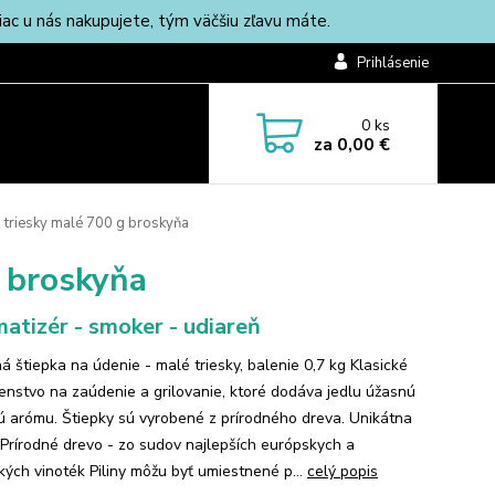
c u nás nakupujete, tým väčšiu zľavu máte.
Prihlásenie
0
ks
za
0,00 €
- triesky malé 700 g broskyňa
g broskyňa
atizér - smoker - udiareň
á štiepka na údenie - malé triesky, balenie 0,7 kg Klasické
šenstvo na zaúdenie a grilovanie, ktoré dodáva jedlu úžasnú
 arómu. Štiepky sú vyrobené z prírodného dreva. Unikátna
Prírodné drevo - zo sudov najlepších európskych a
kých vinoték Piliny môžu byť umiestnené p...
celý popis