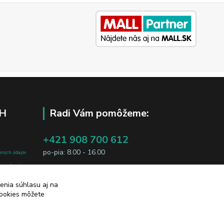
H
Radi Vám pomôžeme:
+421 908 700 612
po-pia: 8.00 - 16.00
bných údajov
j osobe, sú
business@jtf.sk
sobných údajov
enia súhlasu aj na
cookies môžete