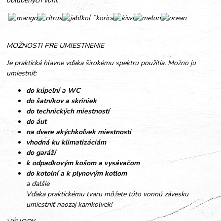
obľúbených vôní.
MOŽNOSTI PRE UMIESTNENIE
Je praktická hlavne vďaka širokému spektru použitia. Možno ju
umiestniť:
do kúpeľní a WC
do šatníkov a skriniek
do technických miestností
do áut
na dvere akýchkoľvek miestností
vhodná ku klimatizáciám
do garáží
k odpadkovým košom a vysávačom
do kotolní a k plynovým kotlom
a ďalšie
Vďaka praktickému tvaru môžete túto vonnú závesku
umiestniť naozaj kamkoľvek!