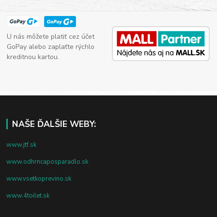
U nás môžete platiť cez účet
GoPay alebo zaplaťte rýchlo
kreditnou kartou.
NAŠE ĎALŠIE WEBY:
www.jtf.sk
www.odhrncaposparadlo.sk
www.vsetkoprevino.sk
www.4toilet.sk