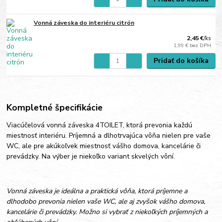
Vonná záveska do interiéru citrón
2,45 €
/
ks
1,99 €
bez DPH
Pridať do košíka
Kompletné špecifikácie
Viacúčelová vonná záveska 4TOILET, ktorá prevonia každú
miestnosť interiéru. Príjemná a dlhotrvajúca vôňa nielen pre vaše
WC, ale pre akúkoľvek miestnosť vášho domova, kancelárie či
prevádzky. Na výber je niekoľko variant skvelých vôní.
Vonná záveska je ideálna a praktická vôňa, ktorá príjemne a
dlhodobo prevonia nielen vaše WC, ale aj zvyšok vášho domova,
kancelárie či prevádzky. Možno si vybrať z niekoľkých príjemných a