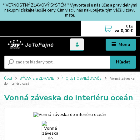
* VERNOSTNÝ ZĽAVOVÝ SYSTÉM * Vytvorte si u nás účet a pravidelnými
nákupmi získajte lepšie ceny. Čím viac u nás nakupujete, tým väčšiu zľavu
máte.
0
ks
za
0,00 €
Menu
Hľadať
Úvod
BÝVANIE a ZDRAVIE
4TOILET OSVIEŽOVAČE
Vonná záveska
do interiéru oceán
Vonná záveska do interiéru oceán