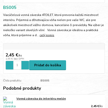
BS005
Viacúčelová vonná záveska 4TOILET, ktorá prevonia každú miestnosť
interiéru. Príjemná a dlhotrvajúca vôňa nielen pre vaše WC, ale pre
akúkoľvek miestnosť vášho domova, kancelárie či prevádzky. Na výber je
niekoľko variant skvelých vôní. Vonná záveska je ideálna a praktická
vôňa, ktorá príjemne a d...
celý popis
2,45 €
/
ks
1,99 €
bez DPH
Pridať do košíka
Číslo produktu:
BS005
Podobné produkty
Vonná záveska do interiéru melón
2,45 €
/
ks