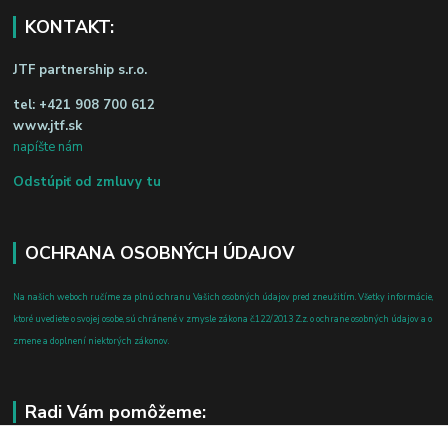
KONTAKT:
JTF partnership s.r.o.
tel:
+421 908 700 612
www.jtf.sk
napíšte nám
Odstúpiť od zmluvy tu
OCHRANA OSOBNÝCH ÚDAJOV
Na našich weboch ručíme za plnú ochranu Vašich osobných údajov pred zneužitím. Všetky informácie,
ktoré uvediete o svojej osobe, sú chránené v zmysle zákona č.122/2013 Z.z. o ochrane osobných údajov a o
zmene a doplnení niektorých zákonov.
Radi Vám pomôžeme: