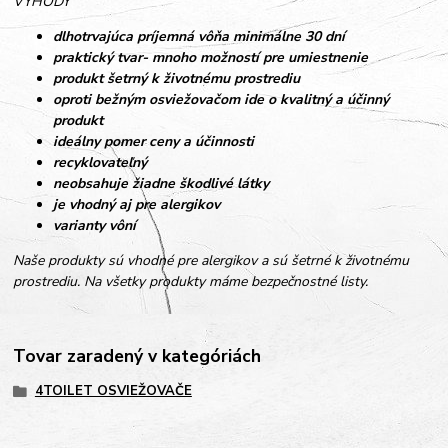
VÝHODY
dlhotrvajúca príjemná vôňa minimálne 30 dní
praktický tvar- mnoho možností pre umiestnenie
produkt šetrný k životnému prostrediu
oproti bežným osviežovačom ide o kvalitný a účinný
produkt
ideálny pomer ceny a účinnosti
recyklovateľný
neobsahuje žiadne škodlivé látky
je vhodný aj pre alergikov
varianty vôní
Naše produkty sú vhodné pre alergikov a sú šetrné k životnému
prostrediu. Na všetky produkty máme bezpečnostné listy.
Tovar zaradený v kategóriách
4TOILET OSVIEŽOVAČE