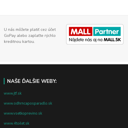
U nás môžete platiť cez účet
GoPay alebo zaplaťte rýchlo
kreditnou kartou.
NAŠE ĎALŠIE WEBY:
www.jtf.sk
www.odhrncaposparadlo.sk
www.vsetkoprevino.sk
www.4toilet.sk