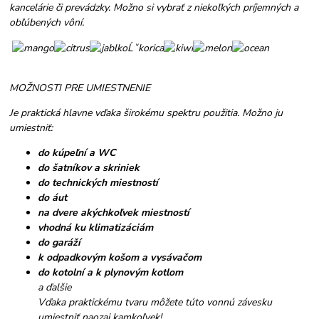
kancelárie či prevádzky. Možno si vybrať z niekoľkých príjemných a
obľúbených vôní.
MOŽNOSTI PRE UMIESTNENIE
Je praktická hlavne vďaka širokému spektru použitia. Možno ju
umiestniť:
do kúpeľní a WC
do šatníkov a skriniek
do technických miestností
do áut
na dvere akýchkoľvek miestností
vhodná ku klimatizáciám
do garáží
k odpadkovým košom a vysávačom
do kotolní a k plynovým kotlom
a ďalšie
Vďaka praktickému tvaru môžete túto vonnú závesku
umiestniť naozaj kamkoľvek!