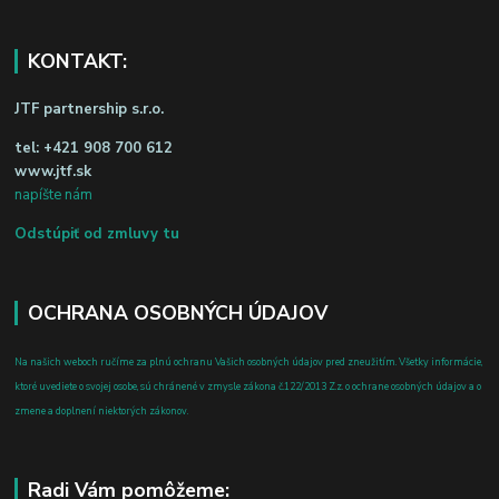
KONTAKT:
JTF partnership s.r.o.
tel:
+421 908 700 612
www.jtf.sk
napíšte nám
Odstúpiť od zmluvy tu
OCHRANA OSOBNÝCH ÚDAJOV
Na našich weboch ručíme za plnú ochranu Vašich osobných údajov pred zneužitím. Všetky informácie,
ktoré uvediete o svojej osobe, sú chránené v zmysle zákona č.122/2013 Z.z. o ochrane osobných údajov a o
zmene a doplnení niektorých zákonov.
Radi Vám pomôžeme: