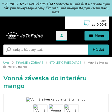
* VERNOSTNÝ ZĽAVOVÝ SYSTÉM * Vytvorte si u nás účet a pravidelnými
nákupmi získajte lepšie ceny. Čím viac u nás nakupujete, tým väčšiu zľavu
máte.
0
ks
za
0,00 €
Menu
Hľadať
Úvod
BÝVANIE a ZDRAVIE
4TOILET OSVIEŽOVAČE
Vonná záveska
do interiéru mango
Vonná záveska do interiéru
mango