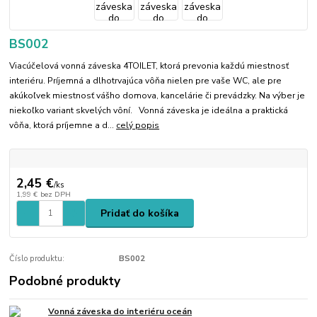
BS002
Viacúčelová vonná záveska 4TOILET, ktorá prevonia každú miestnosť
interiéru. Príjemná a dlhotrvajúca vôňa nielen pre vaše WC, ale pre
akúkoľvek miestnosť vášho domova, kancelárie či prevádzky. Na výber je
niekoľko variant skvelých vôní. Vonná záveska je ideálna a praktická
vôňa, ktorá príjemne a d...
celý popis
2,45 €
/
ks
1,99 €
bez DPH
Pridať do košíka
Číslo produktu:
BS002
Podobné produkty
Vonná záveska do interiéru oceán