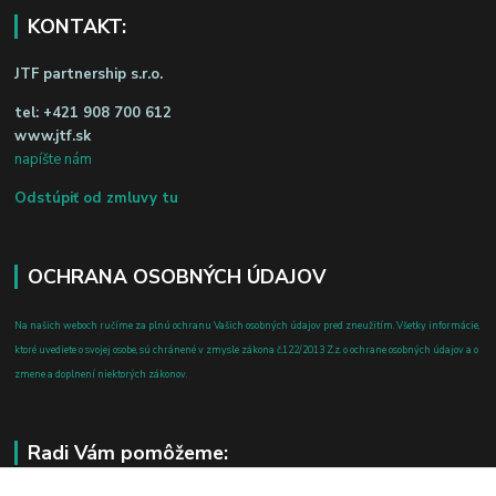
KONTAKT:
JTF partnership s.r.o.
tel:
+421 908 700 612
www.jtf.sk
napíšte nám
Odstúpiť od zmluvy tu
OCHRANA OSOBNÝCH ÚDAJOV
Na našich weboch ručíme za plnú ochranu Vašich osobných údajov pred zneužitím. Všetky informácie,
ktoré uvediete o svojej osobe, sú chránené v zmysle zákona č.122/2013 Z.z. o ochrane osobných údajov a o
zmene a doplnení niektorých zákonov.
Radi Vám pomôžeme: