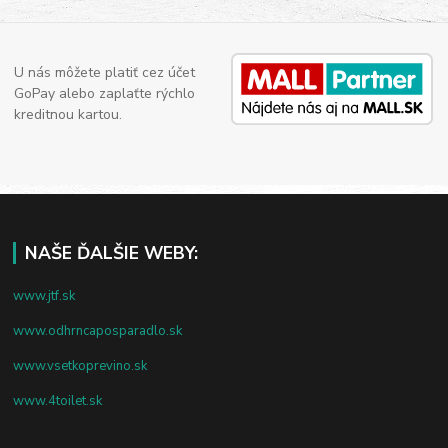
U nás môžete platiť cez účet
GoPay alebo zaplaťte rýchlo
kreditnou kartou.
NAŠE ĎALŠIE WEBY:
www.jtf.sk
www.odhrncaposparadlo.sk
www.vsetkoprevino.sk
www.4toilet.sk