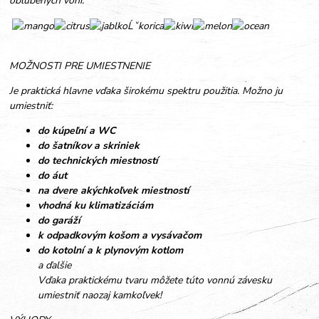
obľúbených vôní.
MOŽNOSTI PRE UMIESTNENIE
Je praktická hlavne vďaka širokému spektru použitia. Možno ju
umiestniť:
do kúpeľní a WC
do šatníkov a skriniek
do technických miestností
do áut
na dvere akýchkoľvek miestností
vhodná ku klimatizáciám
do garáží
k odpadkovým košom a vysávačom
do kotolní a k plynovým kotlom
a ďalšie
Vďaka praktickému tvaru môžete túto vonnú závesku
umiestniť naozaj kamkoľvek!