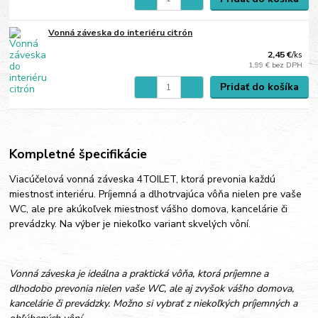
Vonná záveska do interiéru citrón
2,45 €
/
ks
1,99 €
bez DPH
Pridať do košíka
Kompletné špecifikácie
Viacúčelová vonná záveska 4TOILET, ktorá prevonia každú
miestnosť interiéru. Príjemná a dlhotrvajúca vôňa nielen pre vaše
WC, ale pre akúkoľvek miestnosť vášho domova, kancelárie či
prevádzky. Na výber je niekoľko variant skvelých vôní.
Vonná záveska je ideálna a praktická vôňa, ktorá príjemne a
dlhodobo prevonia nielen vaše WC, ale aj zvyšok vášho domova,
kancelárie či prevádzky. Možno si vybrať z niekoľkých príjemných a