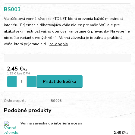
BS003
Viacúčelová vonná záveska 4TOILET, ktorá prevonia každú miestnosť
interiéru. Príjemná a dlhotrvajúca vôňa nielen pre vaše WC, ale pre
akúkoľvek miestnosť vášho domova, kancelárie či prevádzky. Na výber je
niekoľko variant skvelých vôní. Vonná záveska je ideálna a praktická
vôňa, ktorá príjemne a d...
celý popis
2,45 €
/
ks
1,99 €
bez DPH
Pridať do košíka
Číslo produktu:
BS003
Podobné produkty
Vonná záveska do interiéru oceán
2,45 €
/
ks