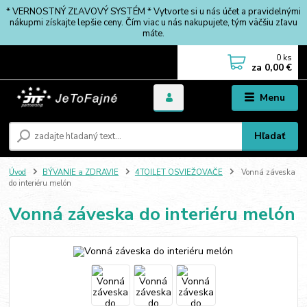
* VERNOSTNÝ ZĽAVOVÝ SYSTÉM * Vytvorte si u nás účet a pravidelnými
nákupmi získajte lepšie ceny. Čím viac u nás nakupujete, tým väčšiu zľavu
máte.
0
ks
za
0,00 €
Menu
Hľadať
Úvod
BÝVANIE a ZDRAVIE
4TOILET OSVIEŽOVAČE
Vonná záveska
do interiéru melón
Vonná záveska do interiéru melón