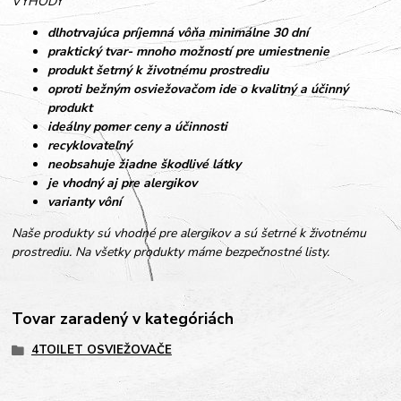
VÝHODY
dlhotrvajúca príjemná vôňa minimálne 30 dní
praktický tvar- mnoho možností pre umiestnenie
produkt šetrný k životnému prostrediu
oproti bežným osviežovačom ide o kvalitný a účinný
produkt
ideálny pomer ceny a účinnosti
recyklovateľný
neobsahuje žiadne škodlivé látky
je vhodný aj pre alergikov
varianty vôní
Naše produkty sú vhodné pre alergikov a sú šetrné k životnému
prostrediu. Na všetky produkty máme bezpečnostné listy.
Tovar zaradený v kategóriách
4TOILET OSVIEŽOVAČE