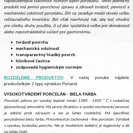
najobľúbenejšie vlastnosti rôznych typov porcelánu. Tento jedinečný
produkt má jemnú povrchovú úpravu a zároveň tvrdosť, pevnosť a
mechanickú odolnosť porcelánu, čím sa zaraďuje medzi skvelú voľbu
reštauračného inventáru. Bol však navrhnutý tak, aby bol vhodný
pre všetky druhy použitia, či už ako spoľahlivá voľba pre domácnosť
alebo nepostrádateľná súčasť pre gastronómiu.
tvrdosť povrchu
mechanická odolnosť
transparentný hladký povrch
hliníkové častice
zodpovedá hygienickým normám
ROZDELENIE PRODUKTOV
: V našej ponuke nájdete
predovšetkým 2 typy výrobkov Porland:
VYSOKOTVRDENÝ PORCELÁN - BIELA FARBA
Porcelán páleny pri vysokej teplote medzi 1380 - 1400 ° C v redukčnej
(plameňovej) atmosfére. Má pevnú štruktúru a vysokú mechanickú pevnosť,
je odolný proti nárazom a nie je ľahko rozbiteľný. Má špecifickú
porcelánovo bielu farbu. Priesvitnosť je zachovaná - fine porcelán. Výrobok
s vysokou tvrdosťou povrchu. Nie je hostiteľom baktérií, je hygienický a dá
sa ľahko čistiť.