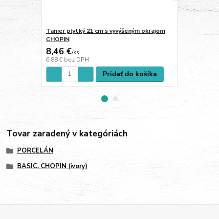
Tanier plytký 21 cm s vyvýšeným okrajom
Alumilite m
CHOPIN
8,46 €
6,51 €
/
ks
/
ks
6,88 €
bez DPH
5,29 €
bez D
Pridať do košíka
Tovar zaradený v kategóriách
PORCELÁN
BASIC, CHOPIN (ivory)