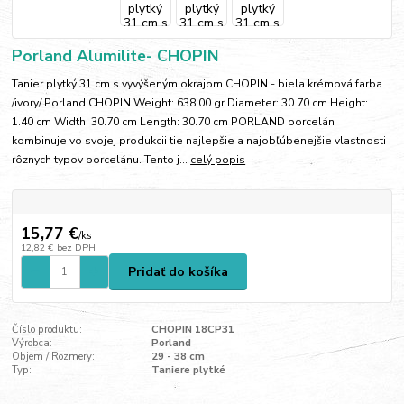
Porland Alumilite- CHOPIN
Tanier plytký 31 cm s vyvýšeným okrajom CHOPIN - biela krémová farba
/ivory/ Porland CHOPIN Weight: 638.00 gr Diameter: 30.70 cm Height:
1.40 cm Width: 30.70 cm Length: 30.70 cm PORLAND porcelán
kombinuje vo svojej produkcii tie najlepšie a najobľúbenejšie vlastnosti
rôznych typov porcelánu. Tento j...
celý popis
15,77 €
/
ks
12,82 €
bez DPH
Pridať do košíka
Číslo produktu:
CHOPIN 18CP31
Výrobca:
Porland
Objem / Rozmery:
29 - 38 cm
Typ:
Taniere plytké