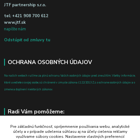
JTF partnership s.r.o.
tel:
+421 908 700 612
www.jtf.sk
napíšte nám
Odstúpiť od zmluvy tu
OCHRANA OSOBNÝCH ÚDAJOV
Na našich weboch ručíme za plnú ochranu Vašich osobných údajov pred zneužitím. Všetky informácie,
ktoré uvediete o svojej osobe, sú chránené v zmysle zákona č.122/2013 Z.z. o ochrane osobných údajov a o
zmene a doplnení niektorých zákonov.
Radi Vám pomôžeme:
+421 908 700 612
Pre základnú funkčnosť, spríjemnenie používania webu, analytické
účely a v prípade udelenia súhlasu aj na účely cielenia reklamy
po-pia: 8.00 - 16.00
využívame súbory cookies. Nastavenie vlastných preferencií