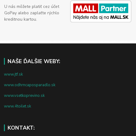
U nás môžete platiť cez účet
GoPay alebo zaplaťte rýchlo
kreditnou kartou.
NAŠE ĎALŠIE WEBY:
www.jtf.sk
www.odhrncaposparadlo.sk
www.vsetkoprevino.sk
www.4toilet.sk
KONTAKT: