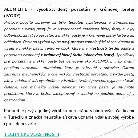
ALUMILITE - vysokotvrdený porcelán v krémovej bielej
(IVORY)
Pretože použité suroviny sa líšia teplotou vypaľovania a atmosférou,
porcelán z tvrdej pasty je vo všeobecnosti modrasto-bielej farby a v jej
odtieňoch, zatiaľ čo porcelán z mäkkej pasty je v krémovej bielej farbe a jej
odtieňoch. Porland vyvinul úplne nový produkt kombinujúci rôzne vlastnosti
tvrdej a mäkkej pasty. Tento výrobok, ktorý má
vlastnosti tvrdej pasty
z
porcelánu vyrobenej
v krémovej b
ielej farbe (slonovina, ivory)
, špecifickej
pre porcelán z mäkkej pasty bol označený ako ALUMILITE
inšpirovaný
použitou surovinou- alumíniom, ktoré je zahrnuté v surovine.
Okrem
zahrnutia mechanických a chemických vlastností porcelánu z tvrdej pasty,
ako je odolnosť voči kyselinám a zásadám, tvrdosť povrchu, hygiena a ľahké
čistenie, kde má ešte vyššiu pevnosť ako tvrdá pasta, je Alumilite
produktom, ktorý je bežne akceptovaný a vhodný na použitie doma aj v
gastronómii.
Porland je prvý a jediný výrobca porcelánu s hliníkovými časticami
v Turecku a značka neustále získava uznanie vďaka svojej výrobe
i po celom svete.
TECHNICKÉ VLASTNOSTI