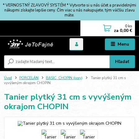
* VERNOSTNÝ ZĽAVOVÝ SYSTÉM * Vytvorte si u nás účet a pravidelnými
nákupmi získajte lepšie ceny. Čím viac u nás nakupujete, tým väčšiu zľavu
máte.
0
ks
za
0,00 €
Menu
Hľadať
Úvod
PORCELÁN
BASIC, CHOPIN (ivory)
Tanier plytký 31 cm s
vyvýšeným okrajom CHOPIN
Tanier plytký 31 cm s vyvýšeným
okrajom CHOPIN