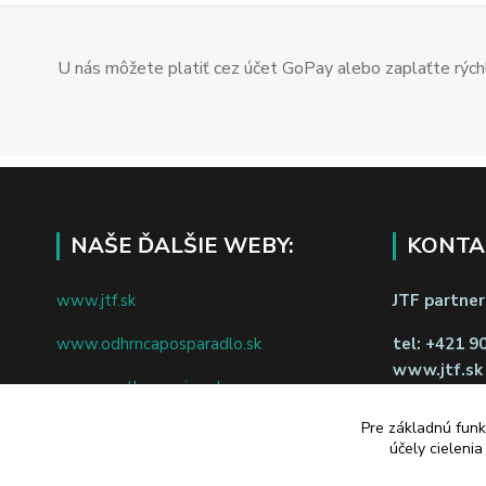
U nás môžete platiť cez účet GoPay alebo zaplaťte rýchl
NAŠE ĎALŠIE WEBY:
KONTA
www.jtf.sk
JTF partners
www.odhrncaposparadlo.sk
tel:
+421 9
www.jtf.sk
www.vsetkoprevino.sk
napíšte nám
Pre základnú funk
www.4toilet.sk
Odstúpiť o
účely cieleni