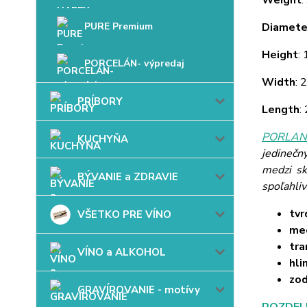
Weight
:
PURE Premium
Diamete
Height
:
PORCELÁN- výpredaj
Width
: 
PRÍBORY
Length
:
PORLAND
KUCHYŇA
jedinečn
medzi sk
BÝVANIE a ZDRAVIE
spoľahli
tvr
VŠETKO PRE VÍNO
mec
tra
VÍNO a ALKOHOL
hli
zo
GRAVÍROVANIE - motívy