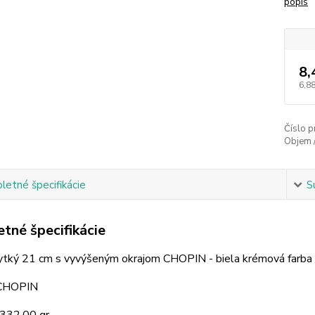
popis
8,
6,88
Číslo p
Objem 
etné špecifikácie
S
tné špecifikácie
ytký 21 cm s vyvýšeným okrajom CHOPIN - biela krémová farba /
 CHOPIN