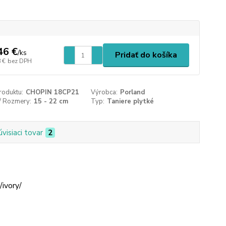
46 €
/
ks
Pridať do košíka
 €
bez DPH
roduktu:
CHOPIN 18CP21
Výrobca:
Porland
/ Rozmery:
15 - 22 cm
Typ:
Taniere plytké
úvisiaci tovar
2
ivory/