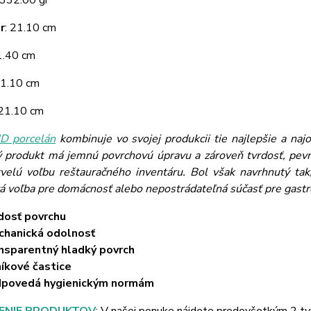
 332.00 gr
r
: 21.10 cm
 1.40 cm
21.10 cm
 21.10 cm
 porcelán
kombinuje vo svojej produkcii tie najlepšie a naj
ý produkt má jemnú povrchovú úpravu a zároveň tvrdosť, pevn
velú voľbu reštauračného inventáru. Bol však navrhnutý tak,
vá voľba pre domácnosť alebo nepostrádateľná súčasť pre gast
dosť povrchu
hanická odolnosť
nsparentný hladký povrch
níkové častice
dpovedá hygienickým normám