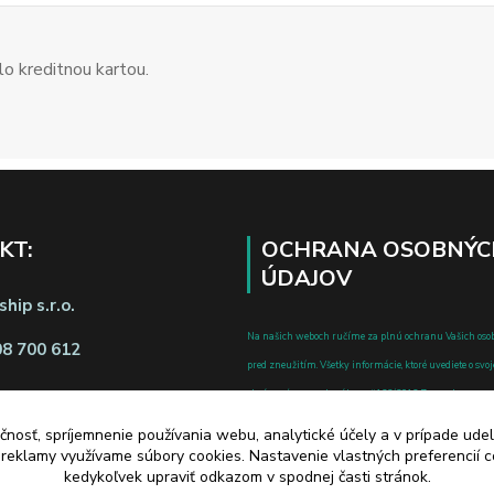
o kreditnou kartou.
KT:
OCHRANA OSOBNÝC
ÚDAJOV
hip s.r.o.
Na našich weboch ručíme za plnú ochranu Vašich oso
08 700 612
pred zneužitím. Všetky informácie, ktoré uvediete o svoje
chránené v zmysle zákona č.122/2013 Z.z. o ochrane o
a o zmene a doplnení niektorých zákonov.
čnosť, spríjemnenie používania webu, analytické účely a v prípade udel
d zmluvy tu
a reklamy využívame súbory cookies. Nastavenie vlastných preferencií 
kedykoľvek upraviť odkazom v spodnej časti stránok.