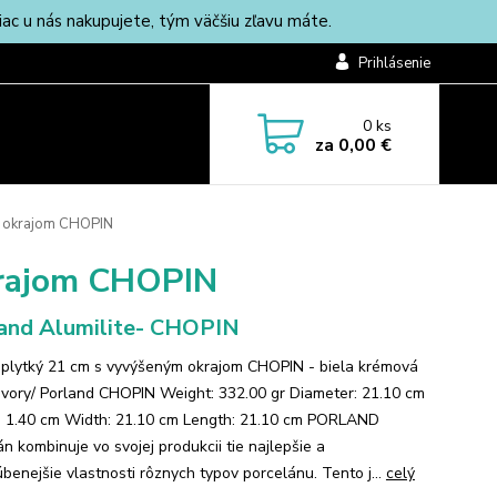
c u nás nakupujete, tým väčšiu zľavu máte.
Prihlásenie
0
ks
za
0,00 €
m okrajom CHOPIN
krajom CHOPIN
and Alumilite- CHOPIN
 plytký 21 cm s vyvýšeným okrajom CHOPIN - biela krémová
/ivory/ Porland CHOPIN Weight: 332.00 gr Diameter: 21.10 cm
: 1.40 cm Width: 21.10 cm Length: 21.10 cm PORLAND
n kombinuje vo svojej produkcii tie najlepšie a
úbenejšie vlastnosti rôznych typov porcelánu. Tento j...
celý