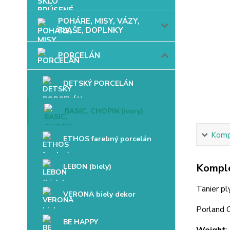
POHÁRE, MISY, VÁZY,
FĽAŠE, DOPLNKY
PORCELÁN
DETSKÝ PORCELÁN
BASIC, CHOPIN (ivory)
Kompl
ETHOS farebný porcelán
Komple
LEBON (biely)
Tanier pl
VERONA biely dekor
Porland
BE HAPPY