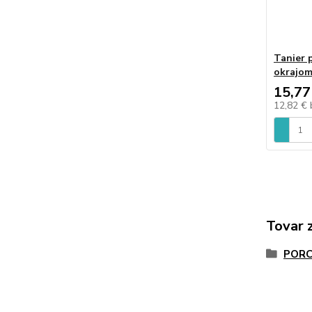
Tanier 
okrajo
15,77
12,82 €
Tovar 
PORC