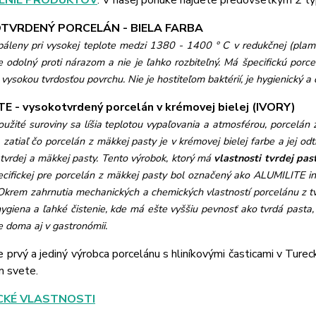
ENIE PRODUKTOV
: V našej ponuke nájdete predovšetkým 2 ty
TVRDENÝ PORCELÁN - BIELA FARBA
páleny pri vysokej teplote medzi 1380 - 1400 ° C v redukčnej (pla
e odolný proti nárazom a nie je ľahko rozbiteľný. Má špecifickú porce
vysokou tvrdosťou povrchu. Nie je hostiteľom baktérií, je hygienický a d
E - vysokotvrdený porcelán v krémovej bielej (IVORY)
užité suroviny sa líšia teplotou vypaľovania a atmosférou, porcelán z
 zatiaľ čo porcelán z mäkkej pasty je v krémovej bielej farbe a jej o
 tvrdej a mäkkej pasty. Tento výrobok, ktorý má
vlastnosti tvrdej pas
pecifickej pre porcelán z mäkkej pasty bol označený ako ALUMILITE
i
Okrem zahrnutia mechanických a chemických vlastností porcelánu z tvr
ygiena a ľahké čistenie, kde má ešte vyššiu pevnosť ako tvrdá pasta
e doma aj v gastronómii.
e prvý a jediný výrobca porcelánu s hliníkovými časticami v Ture
m svete.
CKÉ VLASTNOSTI