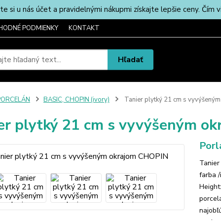
u nás účet a pravidelnými nákupmi získajte lepšie ceny. Čím via
HODNÉ PODMIENKY
KONTAKT
Hľadať
PORCELÁN
BASIC, CHOPIN (ivory)
Tanier plytký 21 cm s vyvýšený
er plytký 21 cm s vyvýšeným o
Porl
Tanier
farba 
Height
porcelá
najobľ