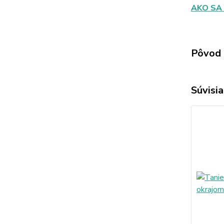
AKO SA
Pôvod 
Súvisia