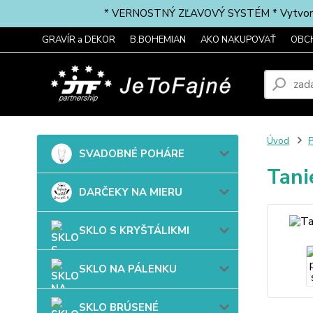
* VERNOSTNÝ ZĽAVOVÝ SYSTÉM * Vytvorte si 
GRAVÍR a DEKOR
B.BOHEMIAN
AKO NAKUPOVAŤ
OBC
Úvod
SVADOBNÉ POHÁRE
Tani
DARČEKY NA MIERU
SKLO S KRYŠTÁLIKMI
SKLO NA PÁLENKU
SKLO BRÚSENÉ