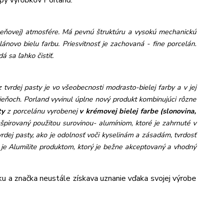
py výrobkov Porland:
meňovej) atmosfére. Má pevnú štruktúru a vysokú mechanickú
lánovo bielu farbu. Priesvitnosť je zachovaná - fine porcelán.
á sa ľahko čistiť.
 tvrdej pasty je vo všeobecnosti modrasto-bielej farby a v jej
dtieňoch. Porland vyvinul úplne nový produkt kombinujúci rôzne
ty
z porcelánu vyrobenej
v krémovej b
ielej farbe (slonovina,
nšpirovaný použitou surovinou- alumíniom, ktoré je zahrnuté v
dej pasty, ako je odolnosť voči kyselinám a zásadám, tvrdosť
, je Alumilite produktom, ktorý je bežne akceptovaný a vhodný
cku a značka neustále získava uznanie vďaka svojej výrobe