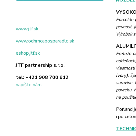
ROZDEL
VYSOKO
Porcelán 
pevnosť, j
www.jtf.sk
Výrobok s 
www.odhrncaposparadlo.sk
ALUMILIT
eshop.jtf.sk
Pretože po
odtieňoch,
JTF partnership s.r.o.
vlastnosti
ivory)
, š
tel:
+421 908 700 612
surovine.
napíšte nám
povrchu, h
na použiti
Porland j
i po celo
TECHNI