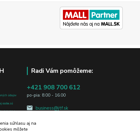
H
Radi Vám pomôžeme:
+421 908 700 612
po-pia: 8.00 - 16.00
bných údajov
j osobe, sú
business@jtf.sk
sobných údajov
enia súhlasu aj na
cookies môžete