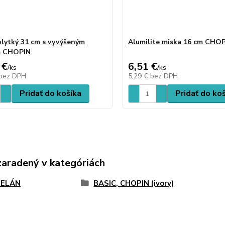
plytký 31 cm s vyvýšeným
Alumilite miska 16 cm CHO
m CHOPIN
 €
6,51 €
/
ks
/
ks
bez DPH
5,29 €
bez DPH
Pridať do košíka
Pridať do ko
zaradený v kategóriách
ELÁN
BASIC, CHOPIN (ivory)