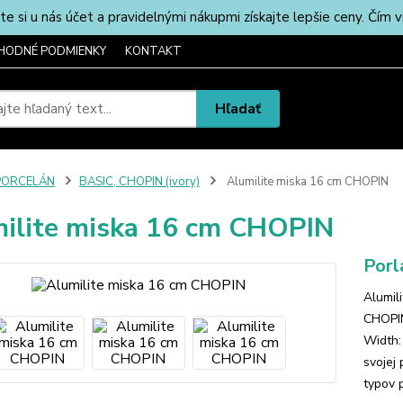
u nás účet a pravidelnými nákupmi získajte lepšie ceny. Čím via
HODNÉ PODMIENKY
KONTAKT
Hľadať
PORCELÁN
BASIC, CHOPIN (ivory)
Alumilite miska 16 cm CHOPIN
ilite miska 16 cm CHOPIN
Porl
Alumil
CHOPIN
Width:
svojej 
typov 