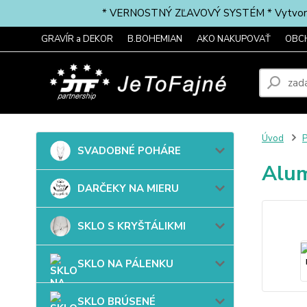
* VERNOSTNÝ ZĽAVOVÝ SYSTÉM * Vytvorte si 
GRAVÍR a DEKOR
B.BOHEMIAN
AKO NAKUPOVAŤ
OBC
Úvod
SVADOBNÉ POHÁRE
Alum
DARČEKY NA MIERU
SKLO S KRYŠTÁLIKMI
SKLO NA PÁLENKU
SKLO BRÚSENÉ