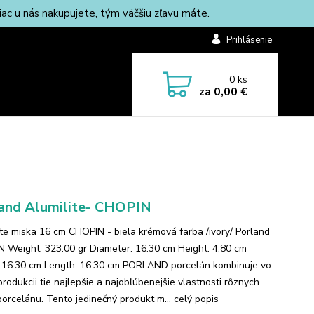
c u nás nakupujete, tým väčšiu zľavu máte.
Prihlásenie
0
ks
za
0,00 €
and Alumilite- CHOPIN
ite miska 16 cm CHOPIN - biela krémová farba /ivory/ Porland
 Weight: 323.00 gr Diameter: 16.30 cm Height: 4.80 cm
 16.30 cm Length: 16.30 cm PORLAND porcelán kombinuje vo
produkcii tie najlepšie a najobľúbenejšie vlastnosti rôznych
porcelánu. Tento jedinečný produkt m...
celý popis