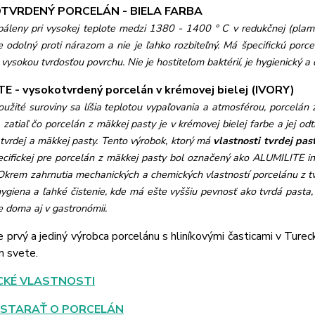
TVRDENÝ PORCELÁN - BIELA FARBA
páleny pri vysokej teplote medzi 1380 - 1400 ° C v redukčnej (pla
e odolný proti nárazom a nie je ľahko rozbiteľný. Má špecifickú porce
vysokou tvrdosťou povrchu. Nie je hostiteľom baktérií, je hygienický a d
E - vysokotvrdený porcelán v krémovej bielej (IVORY)
užité suroviny sa líšia teplotou vypaľovania a atmosférou, porcelán z
 zatiaľ čo porcelán z mäkkej pasty je v krémovej bielej farbe a jej o
 tvrdej a mäkkej pasty. Tento výrobok, ktorý má
vlastnosti tvrdej pas
pecifickej pre porcelán z mäkkej pasty bol označený ako ALUMILITE
i
Okrem zahrnutia mechanických a chemických vlastností porcelánu z tvr
ygiena a ľahké čistenie, kde má ešte vyššiu pevnosť ako tvrdá pasta
e doma aj v gastronómii.
e prvý a jediný výrobca porcelánu s hliníkovými časticami v Ture
m svete.
CKÉ VLASTNOSTI
 STARAŤ O PORCELÁN