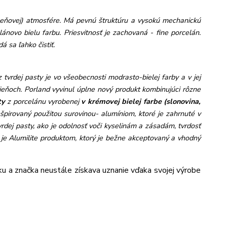
meňovej) atmosfére. Má pevnú štruktúru a vysokú mechanickú
lánovo bielu farbu. Priesvitnosť je zachovaná - fine porcelán.
á sa ľahko čistiť.
 tvrdej pasty je vo všeobecnosti modrasto-bielej farby a v jej
dtieňoch. Porland vyvinul úplne nový produkt kombinujúci rôzne
ty
z porcelánu vyrobenej
v krémovej b
ielej farbe (slonovina,
nšpirovaný použitou surovinou- alumíniom, ktoré je zahrnuté v
dej pasty, ako je odolnosť voči kyselinám a zásadám, tvrdosť
, je Alumilite produktom, ktorý je bežne akceptovaný a vhodný
cku a značka neustále získava uznanie vďaka svojej výrobe