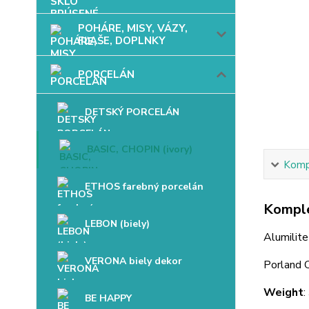
POHÁRE, MISY, VÁZY,
FĽAŠE, DOPLNKY
PORCELÁN
DETSKÝ PORCELÁN
BASIC, CHOPIN (ivory)
Kompl
ETHOS farebný porcelán
Komple
LEBON (biely)
Alumilite
VERONA biely dekor
Porland
Weight
:
BE HAPPY