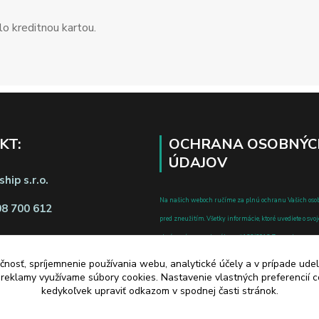
o kreditnou kartou.
KT:
OCHRANA OSOBNÝC
ÚDAJOV
hip s.r.o.
Na našich weboch ručíme za plnú ochranu Vašich oso
08 700 612
pred zneužitím. Všetky informácie, ktoré uvediete o svoje
chránené v zmysle zákona č.122/2013 Z.z. o ochrane o
a o zmene a doplnení niektorých zákonov.
čnosť, spríjemnenie používania webu, analytické účely a v prípade udel
d zmluvy tu
a reklamy využívame súbory cookies. Nastavenie vlastných preferencií 
kedykoľvek upraviť odkazom v spodnej časti stránok.