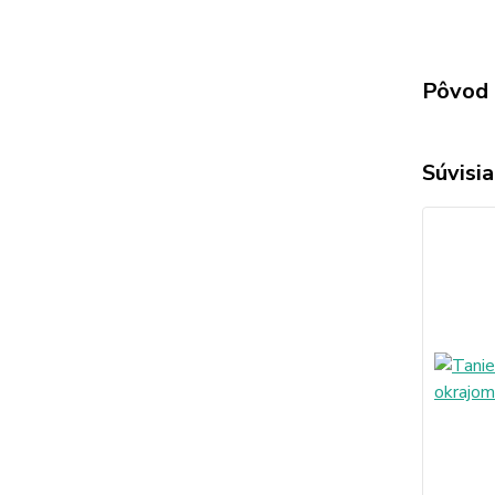
Pôvod 
Súvisia