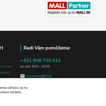
H
Radi Vám pomôžeme:
+421 908 700 612
po-pia: 8.00 - 16.00
bných údajov
j osobe, sú
business@jtf.sk
sobných údajov
enia súhlasu aj na
cookies môžete