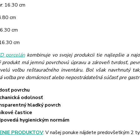
r
: 16.30 cm
 4.80 cm
16.30 cm
 16.30 cm
 porcelán
kombinuje vo svojej produkcii tie najlepšie a naj
ý produkt má jemnú povrchovú úpravu a zároveň tvrdosť, pevn
velú voľbu reštauračného inventáru. Bol však navrhnutý tak,
vá voľba pre domácnosť alebo nepostrádateľná súčasť pre gast
dosť povrchu
hanická odolnosť
nsparentný hladký povrch
níkové častice
dpovedá hygienickým normám
ENIE PRODUKTOV
: V našej ponuke nájdete predovšetkým 2 ty