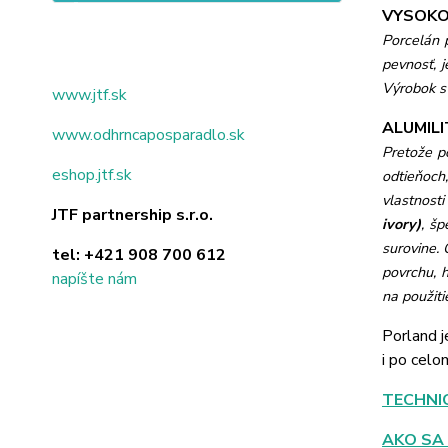
VYSOKO
Porcelán 
pevnosť, j
Výrobok s 
www.jtf.sk
ALUMILIT
www.odhrncaposparadlo.sk
Pretože po
eshop.jtf.sk
odtieňoch,
vlastnosti
JTF partnership s.r.o.
ivory)
, š
surovine.
tel:
+421 908 700 612
povrchu, h
napíšte nám
na použiti
Porland j
i po celo
TECHNI
AKO SA