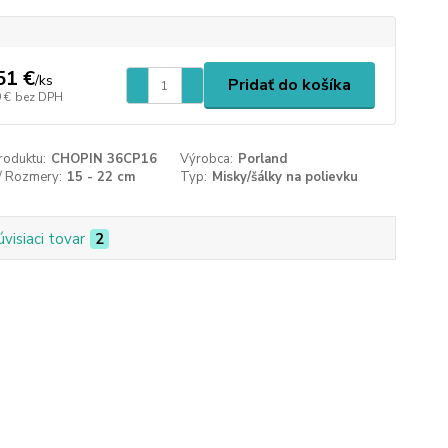
51 €
/
ks
Pridať do košíka
 €
bez DPH
roduktu:
CHOPIN 36CP16
Výrobca:
Porland
/ Rozmery:
15 - 22 cm
Typ:
Misky/šálky na polievku
úvisiaci tovar
2