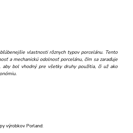
obľúbenejšie vlastnosti rôznych typov porcelánu. Tento
osť a mechanickú odolnosť porcelánu, čím sa zaraďuje
 aby bol vhodný pre všetky druhy použitia, či už ako
ronómiu.
py výrobkov Porland: