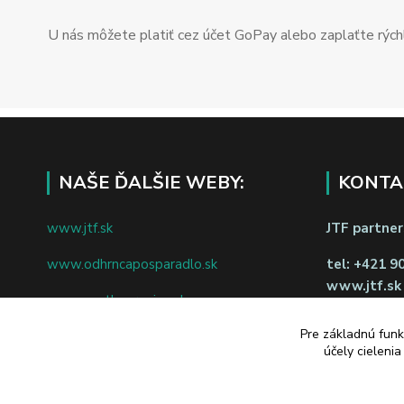
U nás môžete platiť cez účet GoPay alebo zaplaťte rýchl
NAŠE ĎALŠIE WEBY:
KONTA
www.jtf.sk
JTF partners
www.odhrncaposparadlo.sk
tel:
+421 9
www.jtf.sk
www.vsetkoprevino.sk
napíšte nám
Pre základnú funk
www.4toilet.sk
Odstúpiť o
účely cieleni