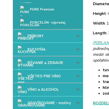
Diamete
PURE Premium
Height
:
PORCELÁN- výpredaj
Width
: 
Length
:
PRÍBORY
PORLAND
jedinečn
KUCHYŇA
medzi sk
spoľahli
BÝVANIE a ZDRAVIE
tvr
mec
VŠETKO PRE VÍNO
tra
hli
VÍNO a ALKOHOL
zo
GRAVÍROVANIE - motívy
ROZDEL