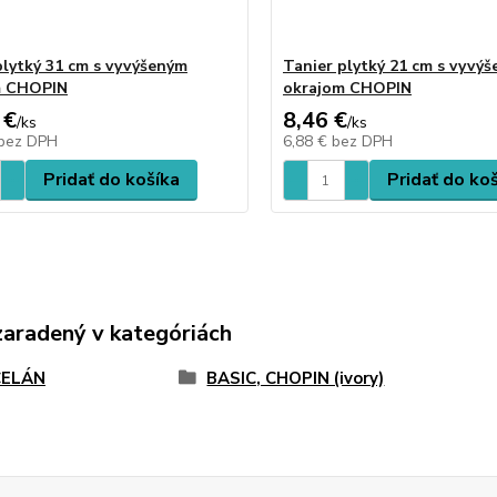
plytký 31 cm s vyvýšeným
Tanier plytký 21 cm s vyvý
m CHOPIN
okrajom CHOPIN
 €
8,46 €
/
ks
/
ks
bez DPH
6,88 €
bez DPH
Pridať do košíka
Pridať do ko
zaradený v kategóriách
ELÁN
BASIC, CHOPIN (ivory)