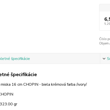
6,
5,29
Číslo p
Objem 
etné špecifikácie
S
tné špecifikácie
 miska 16 cm CHOPIN - biela krémová farba /ivory/
 CHOPIN
 323.00 gr