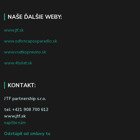
NAŠE ĎALŠIE WEBY:
www.jtf.sk
www.odhrncaposparadlo.sk
www.vsetkoprevino.sk
www.4toilet.sk
KONTAKT:
JTF partnership s.r.o.
tel:
+421 908 700 612
www.jtf.sk
napíšte nám
Odstúpiť od zmluvy tu