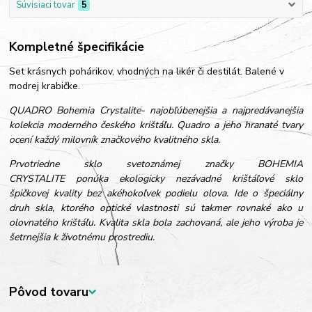
Súvisiaci tovar
5
Kompletné špecifikácie
Set krásnych pohárikov, vhodných na likér či destilát. Balené v
modrej krabičke.
QUADRO Bohemia Crystalite- najobľúbenejšia a najpredávanejšia
kolekcia moderného českého krištáľu. Quadro a jeho hranaté tvary
ocení každý milovník značkového kvalitného skla.
Prvotriedne sklo svetoznámej značky BOHEMIA
CRYSTALITE ponúka ekologicky nezávadné krištáľové sklo
špičkovej kvality bez akéhokoľvek podielu olova. Ide o špeciálny
druh skla, ktorého optické vlastnosti sú takmer rovnaké ako u
olovnatého krištáľu. Kvalita skla bola zachovaná, ale jeho výroba je
šetrnejšia k životnému prostrediu.
Pôvod tovaru