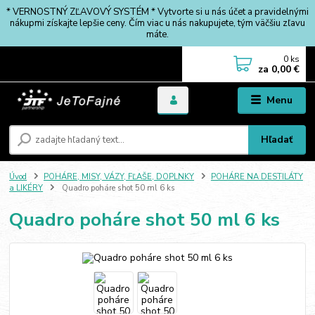
* VERNOSTNÝ ZĽAVOVÝ SYSTÉM * Vytvorte si u nás účet a pravidelnými
nákupmi získajte lepšie ceny. Čím viac u nás nakupujete, tým väčšiu zľavu
máte.
0
ks
za
0,00 €
Menu
Hľadať
Úvod
POHÁRE, MISY, VÁZY, FĽAŠE, DOPLNKY
POHÁRE NA DESTILÁTY
a LIKÉRY
Quadro poháre shot 50 ml 6 ks
Quadro poháre shot 50 ml 6 ks