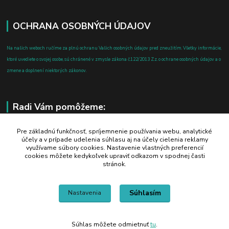
OCHRANA OSOBNÝCH ÚDAJOV
Na našich weboch ručíme za plnú ochranu Vašich osobných údajov pred zneužitím. Všetky informácie,
ktoré uvediete o svojej osobe, sú chránené v zmysle zákona č.122/2013 Z.z. o ochrane osobných údajov a o
zmene a doplnení niektorých zákonov.
Radi Vám pomôžeme:
+421 908 700 612
Pre základnú funkčnosť, spríjemnenie používania webu, analytické
účely a v prípade udelenia súhlasu aj na účely cielenia reklamy
po-pia: 8.00 - 16.00
využívame súbory cookies. Nastavenie vlastných preferencií
cookies môžete kedykoľvek upraviť odkazom v spodnej časti
business@jtf.sk
stránok.
Súhlasím
Nastavenia
Súhlas môžete odmietnuť
tu
.