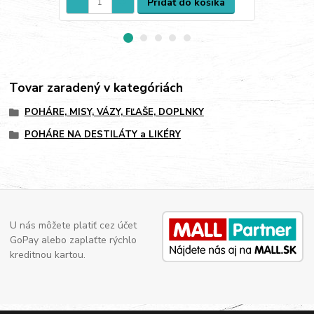
Pridať do košíka
Tovar zaradený v kategóriách
POHÁRE, MISY, VÁZY, FĽAŠE, DOPLNKY
POHÁRE NA DESTILÁTY a LIKÉRY
U nás môžete platiť cez účet
GoPay alebo zaplaťte rýchlo
kreditnou kartou.