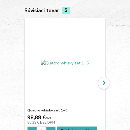
Súvisiaci tovar
5
Quadro whisky set 1+6
Quadro whis
98,88 €
36,46 €
/
set
/
s
80,39 €
bez DPH
29,64 €
bez 