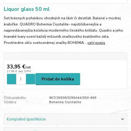
Liquor glass 50 ml
Set krásnych pohárikov, vhodných na likér či destilát. Balené v modrej
krabičke. QUADRO Bohemia Crystalite- najobľúbenejšia a
najpredávanejšia kolekcia moderného českého krištáľu. Quadro a jeho
hranaté tvary ocení každý milovník značkového kvalitného skla.
Prvotriedne sklo svetoznámej značky BOHEMIA...
celý popis
33,95 €
/
set
27,60 €
bez DPH
Pridať do košíka
Číslo produktu:
9K7/2K936/0/99A44/050-669
Výrobca:
Bohemia Crystalite
Kompletné špecifikácie