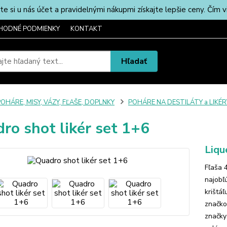
u nás účet a pravidelnými nákupmi získajte lepšie ceny. Čím via
HODNÉ PODMIENKY
KONTAKT
Hľadať
OHÁRE, MISY, VÁZY, FĽAŠE, DOPLNKY
POHÁRE NA DESTILÁTY a LIKÉR
ro shot likér set 1+6
Liqu
Fľaša 
najobľ
krištá
značko
značky