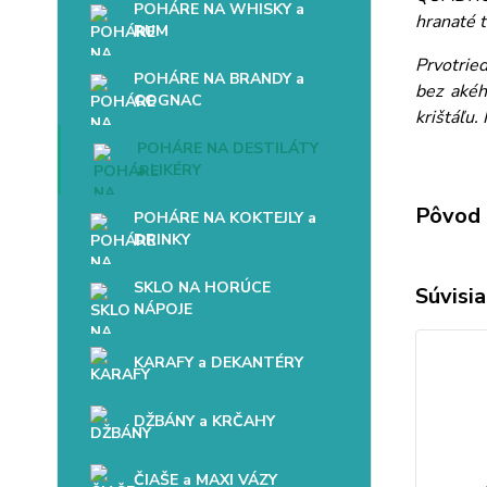
POHÁRE NA WHISKY a
hranaté t
RUM
Prvotrie
POHÁRE NA BRANDY a
bez akéh
COGNAC
krištáľu.
POHÁRE NA DESTILÁTY
a LIKÉRY
Pôvod 
POHÁRE NA KOKTEJLY a
DRINKY
SKLO NA HORÚCE
Súvisia
NÁPOJE
KARAFY a DEKANTÉRY
DŽBÁNY a KRČAHY
ČIAŠE a MAXI VÁZY