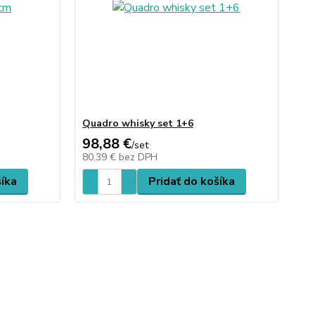
Quadro whisky set 1+6
98,88 €
/
set
80,39 €
bez DPH
šíka
Pridať do košíka