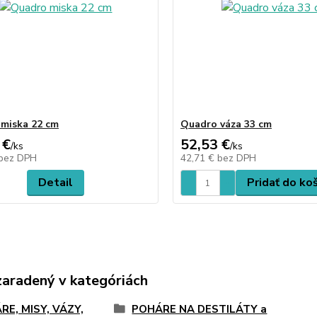
miska 22 cm
Quadro váza 33 cm
 €
52,53 €
/
ks
/
ks
bez DPH
42,71 €
bez DPH
Detail
Pridať do ko
zaradený v kategóriách
RE, MISY, VÁZY,
POHÁRE NA DESTILÁTY a