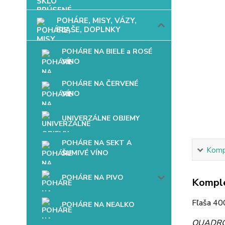
POHÁRE, MISY, VÁZY,
FĽAŠE, DOPLNKY
POHÁRE NA BIELE a ROSÉ
VÍNO
POHÁRE NA ČERVENÉ
VÍNO
UNIVERZÁLNE OBJEMY
POHÁRE NA SEKT A
Kompl
ŠUMIVÉ VÍNO
POHÁRE NA PIVO
Komple
Fľaša 400
POHÁRE NA NEALKO
QUADRO B