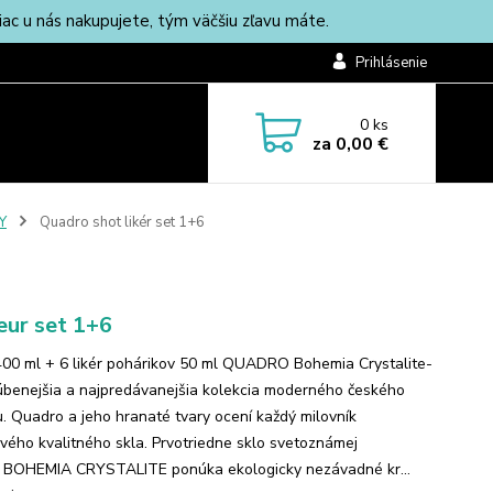
c u nás nakupujete, tým väčšiu zľavu máte.
Prihlásenie
0
ks
za
0,00 €
Y
Quadro shot likér set 1+6
eur set 1+6
400 ml + 6 likér pohárikov 50 ml QUADRO Bohemia Crystalite-
úbenejšia a najpredávanejšia kolekcia moderného českého
ľu. Quadro a jeho hranaté tvary ocení každý milovník
vého kvalitného skla. Prvotriedne sklo svetoznámej
 BOHEMIA CRYSTALITE ponúka ekologicky nezávadné kr...