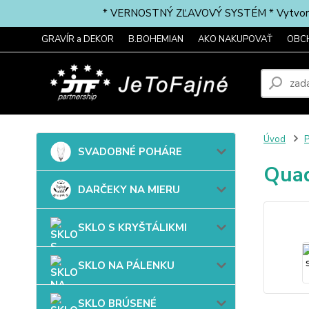
* VERNOSTNÝ ZĽAVOVÝ SYSTÉM * Vytvorte si 
GRAVÍR a DEKOR
B.BOHEMIAN
AKO NAKUPOVAŤ
OBC
Úvod
P
SVADOBNÉ POHÁRE
Quad
DARČEKY NA MIERU
SKLO S KRYŠTÁLIKMI
SKLO NA PÁLENKU
SKLO BRÚSENÉ