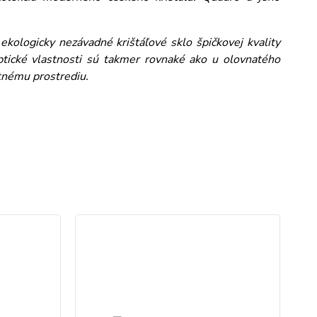
logicky nezávadné krištáľové sklo špičkovej kvality
ptické vlastnosti sú takmer rovnaké ako u olovnatého
otnému prostrediu.