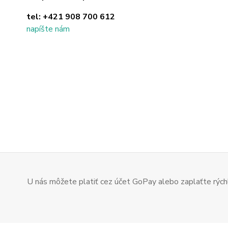
tel:
+421 908 700 612
napíšte nám
U nás môžete platiť cez účet GoPay alebo zaplaťte rýchl