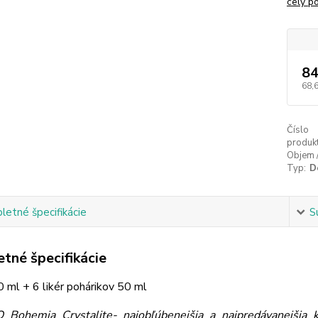
celý p
84
68,
Číslo
produkt
Objem 
Typ:
De
etné špecifikácie
S
tné špecifikácie
 ml + 6 likér pohárikov 50 ml
ohemia Crystalite- najobľúbenejšia a najpredávanejšia k