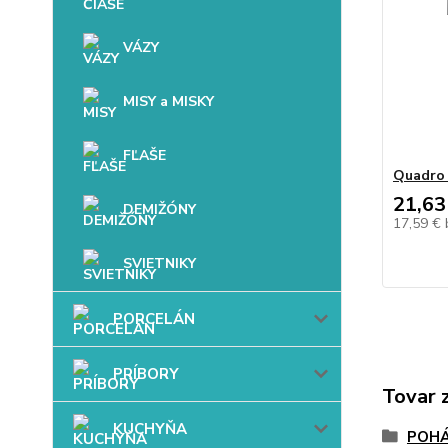
VÁZY
MISY a MISKY
FĽAŠE
Quadro 
21,63
DEMIŽÓNY
17,59 €
SVIETNIKY
PORCELÁN
PRÍBORY
Tovar 
KUCHYŇA
POHÁ