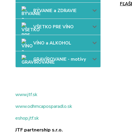
FĽAŠ
BÝVANIE a ZDRAVIE
VŠETKO PRE VÍNO
VÍNO a ALKOHOL
GRAVÍROVANIE - motívy
www.jtf.sk
www.odhrncaposparadlo.sk
eshop.jtf.sk
JTF partnership s.r.o.