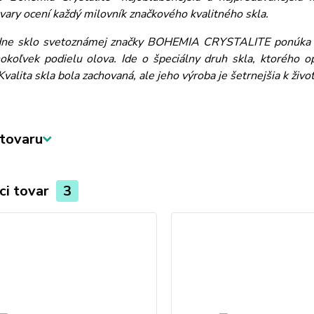
vary ocení každý milovník značkového kvalitného skla.
dne sklo svetoznámej značky BOHEMIA CRYSTALITE ponúka eko
okoľvek podielu olova. Ide o špeciálny druh skla, ktorého o
 Kvalita skla bola zachovaná, ale jeho výroba je šetrnejšia k živ
tovaru
ci tovar
3