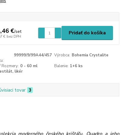
opis
,46 €
/
set
Pridať do košíka
67 €
bez DPH
99999/9/99A44/457
Výrobca:
Bohemia Crystalite
u:
/ Rozmery:
0 - 60 ml
Balenie:
1+6 ks
stilát, likér
úvisiaci tovar
3
olekcia moderného českého krištáľu. Quadro a jeho