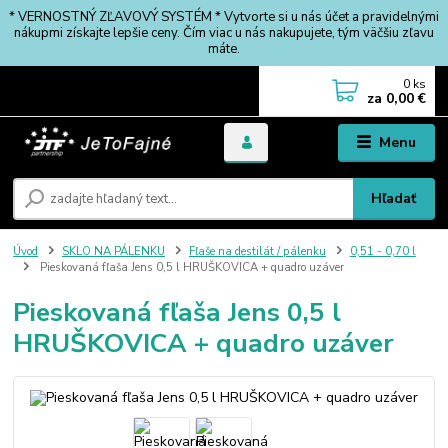
* VERNOSTNÝ ZĽAVOVÝ SYSTÉM * Vytvorte si u nás účet a pravidelnými
nákupmi získajte lepšie ceny. Čím viac u nás nakupujete, tým väčšiu zľavu
máte.
0
ks
za
0,00 €
Menu
Hľadať
Úvod
SKLO NA PÁLENKU
Fľaše na destilát / pálenku
0,51 - 0,70 l
Pieskovaná fľaša Jens 0,5 l HRUŠKOVICA + quadro uzáver
Pieskovaná fľaša Jens 0,5 l
HRUŠKOVICA + quadro uzáver