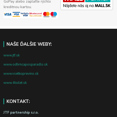
GoPay alebo zaplaťte rýchlo
kreditnou kartou.
NAŠE ĎALŠIE WEBY:
www.jtf.sk
www.odhrncaposparadlo.sk
www.vsetkoprevino.sk
www.4toilet.sk
KONTAKT:
JTF partnership s.r.o.