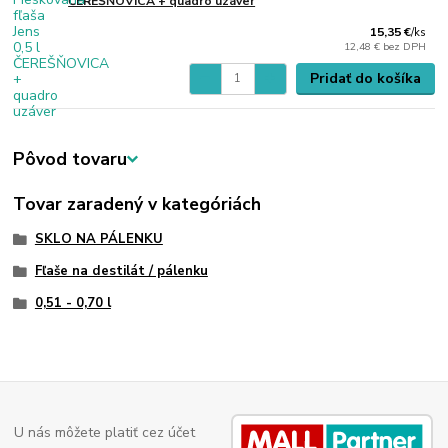
ČEREŠŇOVICA + quadro uzáver
15,35 €
/
ks
12,48 €
bez DPH
Pridať do košíka
Pôvod tovaru
Tovar zaradený v kategóriách
SKLO NA PÁLENKU
Fľaše na destilát / pálenku
0,51 - 0,70 l
U nás môžete platiť cez účet