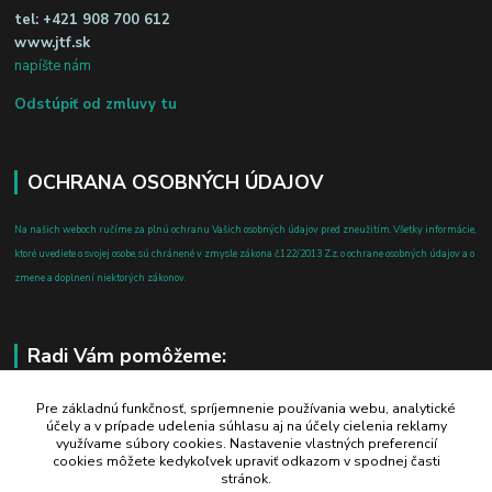
tel:
+421 908 700 612
www.jtf.sk
napíšte nám
Odstúpiť od zmluvy tu
OCHRANA OSOBNÝCH ÚDAJOV
Na našich weboch ručíme za plnú ochranu Vašich osobných údajov pred zneužitím. Všetky informácie,
ktoré uvediete o svojej osobe, sú chránené v zmysle zákona č.122/2013 Z.z. o ochrane osobných údajov a o
zmene a doplnení niektorých zákonov.
Radi Vám pomôžeme:
+421 908 700 612
Pre základnú funkčnosť, spríjemnenie používania webu, analytické
účely a v prípade udelenia súhlasu aj na účely cielenia reklamy
po-pia: 8.00 - 16.00
využívame súbory cookies. Nastavenie vlastných preferencií
cookies môžete kedykoľvek upraviť odkazom v spodnej časti
business@jtf.sk
stránok.