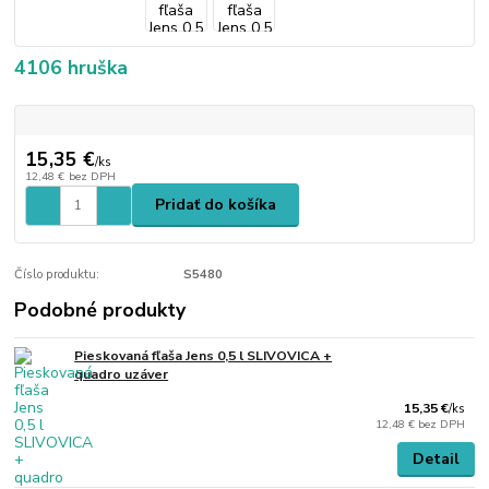
4106 hruška
15,35 €
/
ks
12,48 €
bez DPH
Pridať do košíka
Číslo produktu:
S5480
Podobné produkty
Pieskovaná fľaša Jens 0,5 l SLIVOVICA +
quadro uzáver
15,35 €
/
ks
12,48 €
bez DPH
Detail