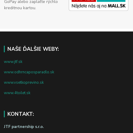
GoPay alebo zaplaťte rýchlo
kreditnou kartou.
NAŠE ĎALŠIE WEBY:
www.jtf.sk
www.odhrncaposparadlo.sk
www.vsetkoprevino.sk
www.4toilet.sk
KONTAKT:
JTF partnership s.r.o.