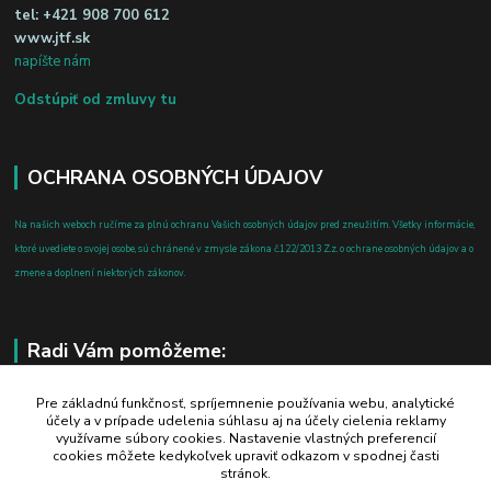
tel:
+421 908 700 612
www.jtf.sk
napíšte nám
Odstúpiť od zmluvy tu
OCHRANA OSOBNÝCH ÚDAJOV
Na našich weboch ručíme za plnú ochranu Vašich osobných údajov pred zneužitím. Všetky informácie,
ktoré uvediete o svojej osobe, sú chránené v zmysle zákona č.122/2013 Z.z. o ochrane osobných údajov a o
zmene a doplnení niektorých zákonov.
Radi Vám pomôžeme:
+421 908 700 612
Pre základnú funkčnosť, spríjemnenie používania webu, analytické
účely a v prípade udelenia súhlasu aj na účely cielenia reklamy
po-pia: 8.00 - 16.00
využívame súbory cookies. Nastavenie vlastných preferencií
cookies môžete kedykoľvek upraviť odkazom v spodnej časti
business@jtf.sk
stránok.