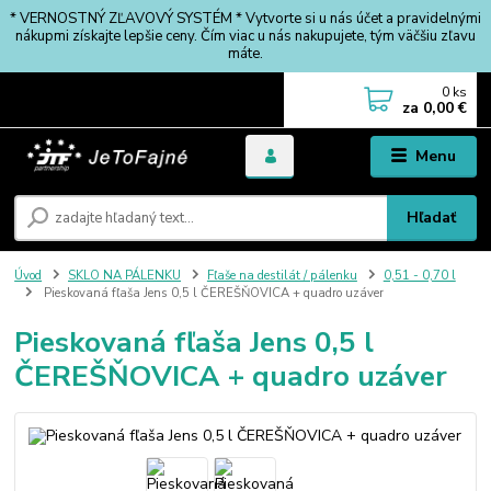
* VERNOSTNÝ ZĽAVOVÝ SYSTÉM * Vytvorte si u nás účet a pravidelnými
nákupmi získajte lepšie ceny. Čím viac u nás nakupujete, tým väčšiu zľavu
máte.
0
ks
za
0,00 €
Menu
Hľadať
Úvod
SKLO NA PÁLENKU
Fľaše na destilát / pálenku
0,51 - 0,70 l
Pieskovaná fľaša Jens 0,5 l ČEREŠŇOVICA + quadro uzáver
Pieskovaná fľaša Jens 0,5 l
ČEREŠŇOVICA + quadro uzáver