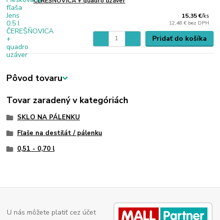
ČEREŠŇOVICA + quadro uzáver
15,35 €
/
ks
12,48 €
bez DPH
Pridať do košíka
Pôvod tovaru
Tovar zaradený v kategóriách
SKLO NA PÁLENKU
Fľaše na destilát / pálenku
0,51 - 0,70 l
U nás môžete platiť cez účet