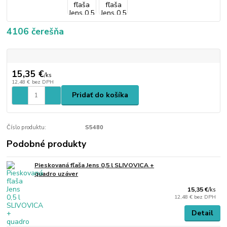
4106 čerešňa
15,35 €
/
ks
12,48 €
bez DPH
Pridať do košíka
Číslo produktu:
S5480
Podobné produkty
Pieskovaná fľaša Jens 0,5 l SLIVOVICA +
quadro uzáver
15,35 €
/
ks
12,48 €
bez DPH
Detail