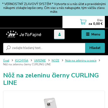
* VERNOSTNÝ ZĽAVOVÝ SYSTÉM * Vytvorte si u nás účet a pravidelnými
nákupmi získajte lepšie ceny. Čím viac u nás nakupujete, tým väčšiu zľavu
máte.
0
ks
za
0,00 €
Menu
Hľadať
Úvod
KUCHYŇA
VARENIE
NOŽE
Nože na zeleninu a ovocie
Nôž na zeleninu čierny CURLING LINE
Nôž na zeleninu čierny CURLING
LINE