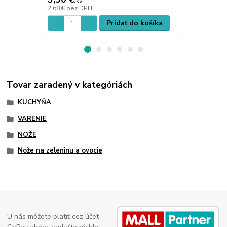
/
ks
/
ks
2,68 €
bez DPH
6,95 €
bez D
Pridať do košíka
Tovar zaradený v kategóriách
KUCHYŇA
VARENIE
NOŽE
Nože na zeleninu a ovocie
U nás môžete platiť cez účet