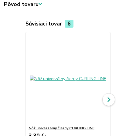
Pôvod tovaru
Súvisiaci tovar
6
Nôž univerzálny čierny CURLING LINE
Nôž SANTOK
3,30 €
8,55 €