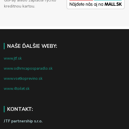
GoPay alebo zaplaťte rýchlo
kreditnou kartou.
NAŠE ĎALŠIE WEBY:
www.jtf.sk
www.odhrncaposparadlo.sk
www.vsetkoprevino.sk
www.4toilet.sk
KONTAKT:
JTF partnership s.r.o.