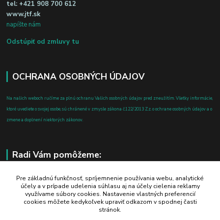
tel:
+421 908 700 612
www.jtf.sk
napíšte nám
Odstúpiť od zmluvy tu
OCHRANA OSOBNÝCH ÚDAJOV
Na našich weboch ručíme za plnú ochranu Vašich osobných údajov pred zneužitím. Všetky informácie,
ktoré uvediete o svojej osobe, sú chránené v zmysle zákona č.122/2013 Z.z. o ochrane osobných údajov a o
zmene a doplnení niektorých zákonov.
Radi Vám pomôžeme:
+421 908 700 612
Pre základnú funkčnosť, spríjemnenie používania webu, analytické
účely a v prípade udelenia súhlasu aj na účely cielenia reklamy
po-pia: 8.00 - 16.00
využívame súbory cookies. Nastavenie vlastných preferencií
cookies môžete kedykoľvek upraviť odkazom v spodnej časti
business@jtf.sk
stránok.