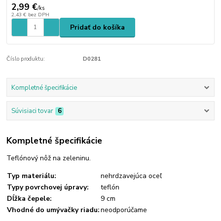
2,99 €
/
ks
2,43 €
bez DPH
Pridať do košíka
Číslo produktu:
D0281
Kompletné špecifikácie
Súvisiaci tovar
6
Kompletné špecifikácie
Teflónový nôž na zeleninu.
Typ materiálu:
nehrdzavejúca oceľ
Typy povrchovej úpravy:
teflón
Dĺžka čepele:
9 cm
Vhodné do umývačky riadu:
neodporúčame