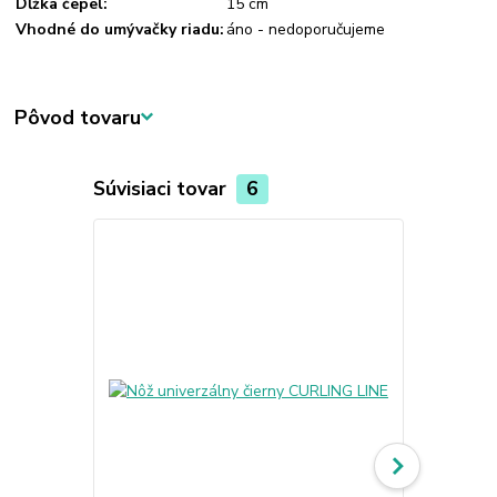
Dĺžka čepel:
15 cm
Vhodné do umývačky riadu:
áno - nedoporučujeme
Pôvod tovaru
Súvisiaci tovar
6