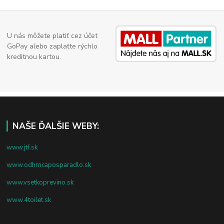
U nás môžete platiť cez účet
GoPay alebo zaplaťte rýchlo
kreditnou kartou.
NAŠE ĎALŠIE WEBY:
www.jtf.sk
www.odhrncaposparadlo.sk
www.vsetkoprevino.sk
www.4toilet.sk