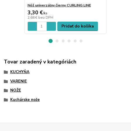
Nôž univerzálny čierny CURLING LINE
Nôž SANTOK
3,30 €
8,55 €
/
ks
/
ks
2,68 €
bez DPH
6,95 €
bez D
Pridať do košíka
Tovar zaradený v kategóriách
KUCHYŇA
VARENIE
NOŽE
Kuchárske nože