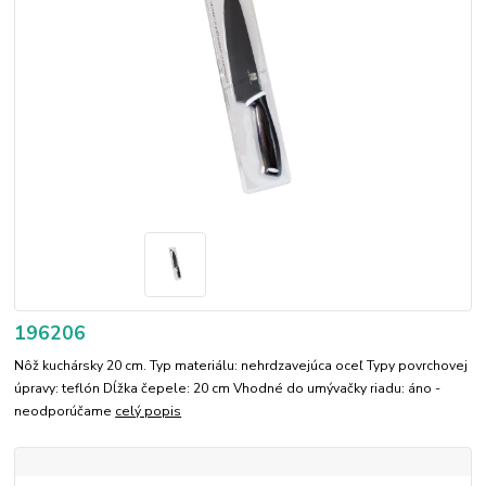
196206
Nôž kuchársky 20 cm. Typ materiálu: nehrdzavejúca oceľ Typy povrchovej
úpravy: teflón Dĺžka čepele: 20 cm Vhodné do umývačky riadu: áno -
neodporúčame
celý popis