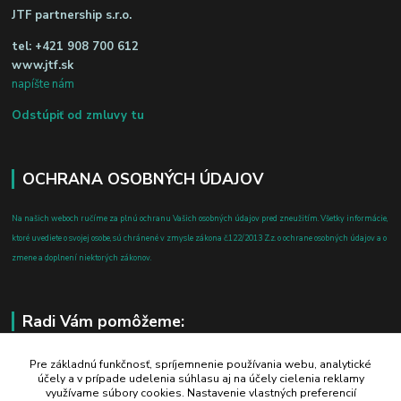
JTF partnership s.r.o.
tel:
+421 908 700 612
www.jtf.sk
napíšte nám
Odstúpiť od zmluvy tu
OCHRANA OSOBNÝCH ÚDAJOV
Na našich weboch ručíme za plnú ochranu Vašich osobných údajov pred zneužitím. Všetky informácie,
ktoré uvediete o svojej osobe, sú chránené v zmysle zákona č.122/2013 Z.z. o ochrane osobných údajov a o
zmene a doplnení niektorých zákonov.
Radi Vám pomôžeme:
+421 908 700 612
Pre základnú funkčnosť, spríjemnenie používania webu, analytické
účely a v prípade udelenia súhlasu aj na účely cielenia reklamy
po-pia: 8.00 - 16.00
využívame súbory cookies. Nastavenie vlastných preferencií