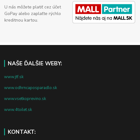
U nás môžete platiť cez účet
GoPay alebo zaplaťte rýchlo
kreditnou kartou.
NAŠE ĎALŠIE WEBY:
www.jtf.sk
www.odhrncaposparadlo.sk
www.vsetkoprevino.sk
www.4toilet.sk
KONTAKT: