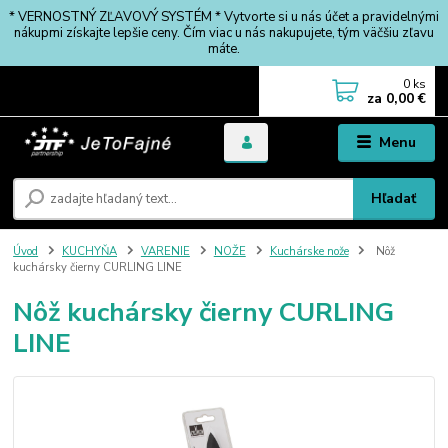
* VERNOSTNÝ ZĽAVOVÝ SYSTÉM * Vytvorte si u nás účet a pravidelnými
nákupmi získajte lepšie ceny. Čím viac u nás nakupujete, tým väčšiu zľavu
máte.
0
ks
za
0,00 €
Menu
Hľadať
Úvod
KUCHYŇA
VARENIE
NOŽE
Kuchárske nože
Nôž
kuchársky čierny CURLING LINE
Nôž kuchársky čierny CURLING
LINE