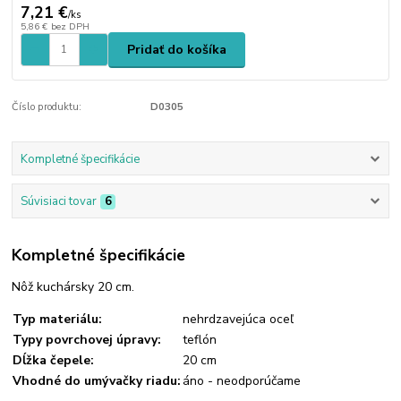
7,21 €
/
ks
5,86 €
bez DPH
Pridať do košíka
Číslo produktu:
D0305
Kompletné špecifikácie
Súvisiaci tovar
6
Kompletné špecifikácie
Nôž kuchársky 20 cm.
Typ materiálu:
nehrdzavejúca oceľ
Typy povrchovej úpravy:
teflón
Dĺžka čepele:
20 cm
Vhodné do umývačky riadu:
áno - neodporúčame