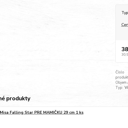
Typ
Cen
38
30,
Číslo
produkt
Objem 
Typ:
V
é produkty
Misa Falling Star PRE MAMIČKU 29 cm 1 ks