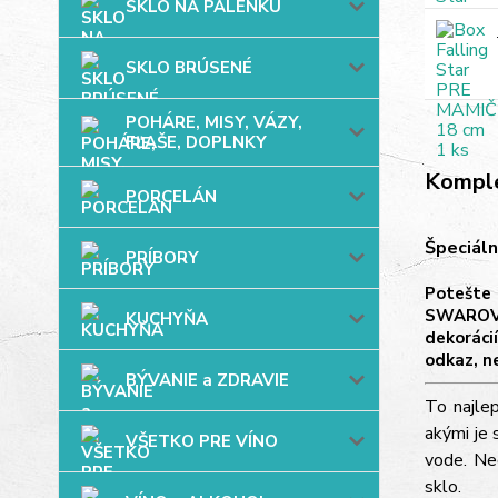
SKLO NA PÁLENKU
SKLO BRÚSENÉ
POHÁRE, MISY, VÁZY,
FĽAŠE, DOPLNKY
Komple
PORCELÁN
Špeciáln
PRÍBORY
Potešte 
SWAROVS
KUCHYŇA
dekoráci
odkaz, n
BÝVANIE a ZDRAVIE
To najle
akými je 
VŠETKO PRE VÍNO
vode. Ne
sklo.