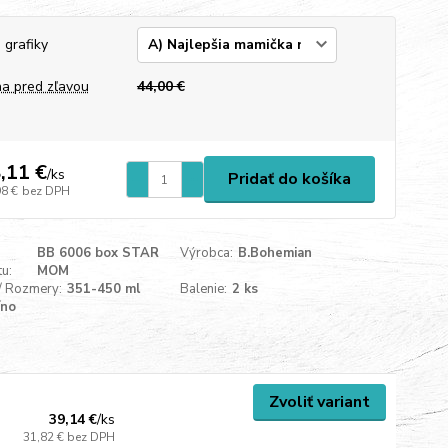
 grafiky
a pred zľavou
44,00 €
,11 €
/
ks
Pridať do košíka
98 €
bez DPH
BB 6006 box STAR
Výrobca:
B.Bohemian
u:
MOM
/ Rozmery:
351-450 ml
Balenie:
2 ks
íno
Zvoliť variant
39,14 €
/
ks
31,82 €
bez DPH