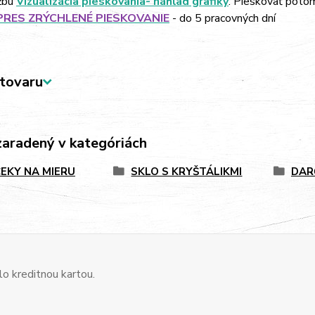
žbu
Vizualizácia pieskovania- náhľad grafiky
. Pieskovať poto
PRES ZRÝCHLENÉ PIESKOVANIE
- do 5 pracovných dní
tovaru
zaradený v kategóriách
EKY NA MIERU
SKLO S KRYŠTÁLIKMI
DAR
o kreditnou kartou.