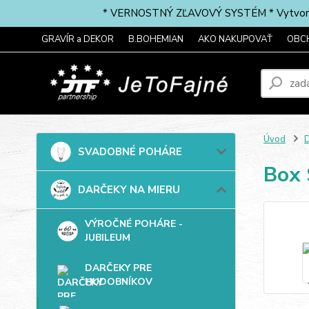
* VERNOSTNÝ ZĽAVOVÝ SYSTÉM * Vytvorte si 
GRAVÍR a DEKOR
B.BOHEMIAN
AKO NAKUPOVAŤ
OBC
Úvod
SVADOBNÉ POHÁRE
Box 
DARČEKY NA MIERU
VÝROČNÉ POHÁRE -
JUBILEUM
DARČEKY PRE
HUDOBNÍKOV