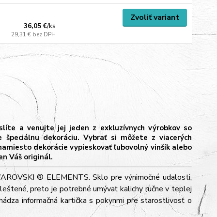
Zvoliť variant
36,05 €
/
ks
29,31 €
bez DPH
íte a venujte jej jeden z exkluzívnych výrobkov so
eciálnu dekoráciu. Vybrať si môžete z viacerých
namiesto dekorácie vypieskovať ľubovolný vinšík alebo
n Váš originál.
i SWAROVSKI ® ELEMENTS. Sklo pre výnimočné udalosti,
leštené, preto je potrebné umývať kalichy ručne v teplej
ádza informačná kartička s pokynmi pre starostlivosť o