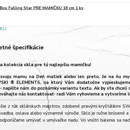
Box Falling Star PRE MAMIČKU 18 cm 1 ks
tné špecifikácie
a kolekcia skla pre tú najlepšiu mamičku!
svoju mamu na Deň matiek alebo len preto, že na ňu mysl
KI ® ELEMENTS, na ktorý Vám dodatočne vypieskujeme šp
í- napíšte nám do poznámky variantu textu. Ak by ste chceli 
eváhajte nás kontaktovať- radi Vám vyhovieme a vytvoríme le
pšie z rúk sklárskych majstrov, zdobené pravými kryštálikm
svadba, oslava alebo významné výročie. Sklo je ručne brúsené a 
odporúčame umývať v umývačke riadu. Vo vnútri balenia sa nach