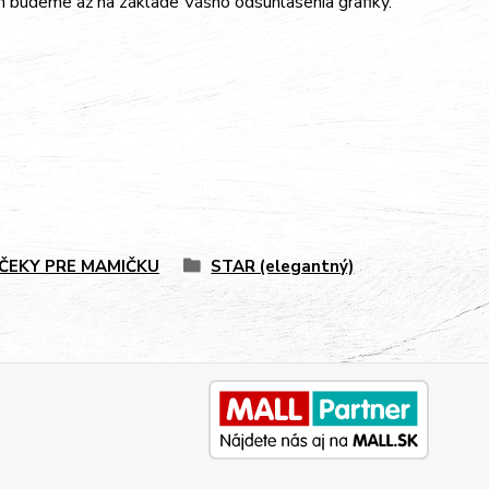
m budeme až na základe Vášho odsúhlasenia grafiky.
ČEKY PRE MAMIČKU
STAR (elegantný)