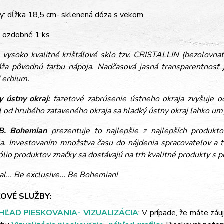
y: dĺžka 18,5 cm- sklenená dóza s vekom
: ozdobné 1 ks
:
vysoko kvalitné krištáľové sklo tzv. CRISTALLIN (bezolovnaté
áža pôvodnú farbu nápoja. Nadčasová jasná transparentnosť j
d erbium.
y ústny okraj:
fazetové zabrúsenie ústneho okraja zvyšuje o
l od hrubého zataveného okraja sa hladký ústny okraj ľahko 
B. Bohemian
prezentuje to najlepšie z najlepších produktov
ia. Investovaním množstva času do nájdenia spracovateľov a t
ólio produktov značky sa dostávajú na trh kvalitné produkty s 
al... Be exclusive... Be Bohemian!
OVÉ SLUŽBY:
HĽAD PIESKOVANIA- VIZUALIZÁCIA
: V prípade, že máte záu