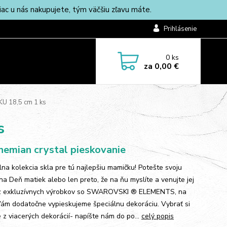
c u nás nakupujete, tým väčšiu zľavu máte.
Prihlásenie
0
ks
za
0,00 €
U 18,5 cm 1 ks
s
emian crystal pieskovanie
lna kolekcia skla pre tú najlepšiu mamičku! Potešte svoju
a Deň matiek alebo len preto, že na ňu myslíte a venujte jej
z exkluzívnych výrobkov so SWAROVSKI ® ELEMENTS, na
Vám dodatočne vypieskujeme špeciálnu dekoráciu. Vybrať si
 z viacerých dekorácií- napíšte nám do po...
celý popis