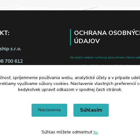
KT:
OCHRANA OSOBNÝC
ÚDAJOV
hip s.r.o.
Na našich weboch ručíme za plnú ochranu Vašich oso
08 700 612
pred zneužitím. Všetky informácie, ktoré uvediete o svoje
chránené v zmysle zákona č.122/2013 Z.z. o ochrane o
čnosť, spríjemnenie používania webu, analytické účely a v prípade udel
a o zmene a doplnení niektorých zákonov.
a reklamy využívame súbory cookies. Nastavenie vlastných preferencií 
d zmluvy tu
kedykoľvek upraviť odkazom v spodnej časti stránok.
Súhlasím
Nastavenia
Súhlas môžete odmietnuť
tu
.