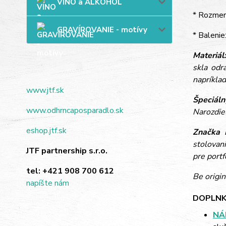
VÍNO a ALKOHOL
* Rozmer
GRAVÍROVANIE - motívy
* Balenie
Materiál
skla odr
napríkla
www.jtf.sk
Špeciáln
www.odhrncaposparadlo.sk
Narozdie
eshop.jtf.sk
Značka 
stolovan
JTF partnership s.r.o.
pre portf
tel:
+421 908 700 612
Be origin
napíšte nám
DOPLNK
NÁ