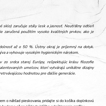
 sklo) zaručuje stály lesk a jasnosť. Neutrálny odtieň
e zaručená použitím vysoko kvalitných prvkov, ako je
dolnosť až o 50 %. Ústny okraj je príjemný na dotyk.
umýva a vyhovuje vysokým hygienickým nárokom.
 zo srdca starej Európy, rešpektujúc krásu filozofie
alentovaných umelcov, ktorí vytvárajú unikátne dizajny
pretrvávajúcou hodnotou pre ďalšie generácie.
jem o náhľad pieskovania, pridajte si do košíka doplnkovú