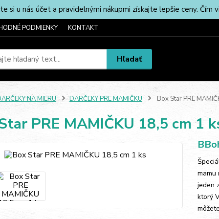
u nás účet a pravidelnými nákupmi získajte lepšie ceny. Čím via
HODNÉ PODMIENKY
KONTAKT
Hľadať
DARČEKY NA MIERU
DARČEKY PRE MAMIČKU
Box Star PRE MAMIČK
Star PRE MAMIČKU 18,5 cm 1 k
BBoh
Špeciá
mamu n
jeden 
ktorý 
môžete