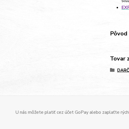
slu
EX
Pôvod 
Tovar 
DARČ
U nás môžete platiť cez účet GoPay alebo zaplaťte rýchl