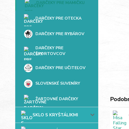
DARČEKY PRE MAMIČKU
DARČEKY PRE OTECKA
DARČEKY PRE RYBÁROV
DARČEKY PRE
ŠPORTOVCOV
DARČEKY PRE UČITEĽOV
SLOVENSKÉ SUVENÍRY
Podobn
ŽARTOVNÉ DARČEKY
SKLO S KRYŠTÁLIKMI