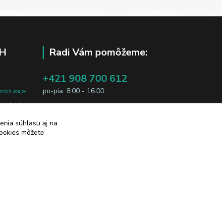
H
Radi Vám pomôžeme:
+421 908 700 612
po-pia: 8.00 - 16.00
bných údajov
j osobe, sú
business@jtf.sk
sobných údajov
enia súhlasu aj na
cookies môžete
Vytvorené na
Eshop-rychlo.sk