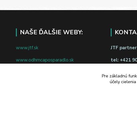
NAŠE ĎALŠIE WEBY:
KONTA
www.jtf.sk
JTF partners
www.odhrncaposparadlo.sk
tel:
+421 9
www.jtf.sk
www.vsetkoprevino.sk
napíšte nám
Pre základnú funk
účely cieleni
www.4toilet.sk
Odstúpiť o