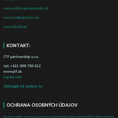
www.odhrncaposparadlo.sk
www.vsetkoprevino.sk
www.4toilet.sk
KONTAKT:
JTF partnership s.r.o.
tel:
+421 908 700 612
www.jtf.sk
napíšte nám
Odstúpiť od zmluvy tu
OCHRANA OSOBNÝCH ÚDAJOV
Na našich weboch ručíme za plnú ochranu Vašich osobných údajov pred zneužitím. Všetky informácie,