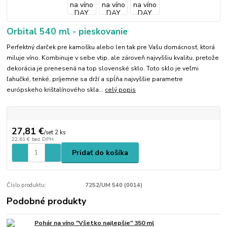
Orbital 540 ml - pieskovanie
Perfektný darček pre kamošku alebo len tak pre Vašu domácnosť, ktorá
miluje víno. Kombinuje v sebe vtip, ale zároveň najvyššiu kvalitu, pretože
dekorácia je prenesená na top slovenské sklo. Toto sklo je veľmi
ľahučké, tenké, príjemne sa drží a spĺňa najvyššie parametre
európskeho krištalínového skla...
celý popis
27,81 €
/
set 2 ks
22,61 €
bez DPH
Pridať do košíka
Číslo produktu:
7252/UM 540 (0014)
Podobné produkty
Pohár na víno "Všetko najlepšie" 350 ml