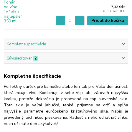
7,42 €
/
ks
6,03 €
bez DPH
Pridať do košíka
Kompletné špecifikácie
Súvisiaci tovar
2
Kompletné špecifikácie
Perfektný darček pre kamošku alebo len tak pre Vašu domácnosť,
ktorá miluje víno. Kombinuje v sebe vtip, ale zároveň najvyššiu
kvalitu, pretože dekorácia je prenesená na top slovenské sklo.
Toto sklo je veľmi ľahučké, tenké, príjemne sa drží a spĺňa
najvyššie parametre európskeho krištalínového skla. Nápis je
prevedený technikou pieskovania. Radosť z neho ochutnať vínko,
nech už máte deň akýkoľvek!