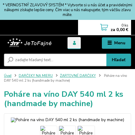
* VERNOSTNÝ ZĽAVOVÝ SYSTÉM * Vytvorte si u nás účet a pravidelnými
nákupmi získajte lepšie ceny. Čím viac u nás nakupujete, tým väčšiu zľavu
máte.
0
ks
za
0,00 €
Menu
Hľadať
Úvod
DARČEKY NA MIERU
ŽARTOVNÉ DARČEKY
Poháre na víno
DAY 540 ml 2 ks (handmade by machine)
Poháre na víno DAY 540 ml 2 ks
(handmade by machine)