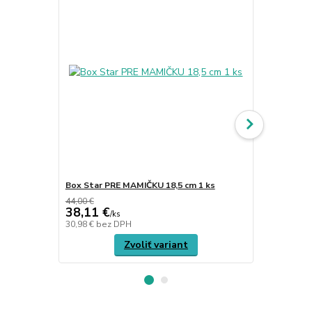
Box Star PRE MAMIČKU 18,5 cm 1 ks
Misa Fallin
44,00 €
46,00 €
38,11 €
39,14 €
/
ks
/
k
30,98 €
bez DPH
31,82 €
bez 
Zvoliť variant