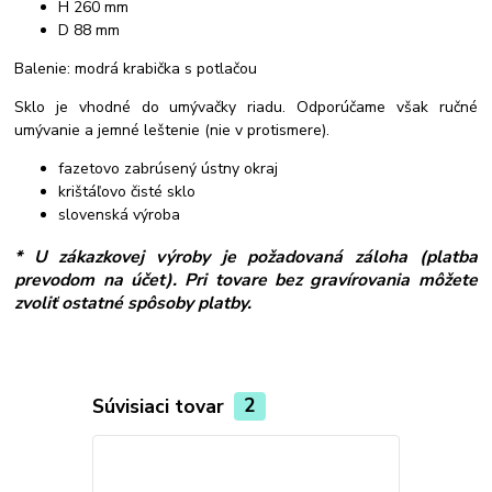
H 260 mm
D 88 mm
Balenie: modrá krabička s potlačou
Sklo je vhodné do umývačky riadu. Odporúčame však ručné
umývanie a jemné leštenie (nie v protismere).
fazetovo zabrúsený ústny okraj
krištáľovo čisté sklo
slovenská výroba
* U zákazkovej výroby je požadovaná záloha (platba
prevodom na účet). Pri tovare bez gravírovania môžete
zvoliť ostatné spôsoby platby.
Súvisiaci tovar
2
Akcia