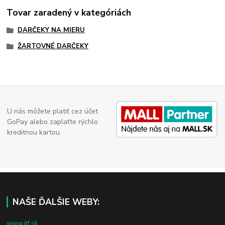
Tovar zaradený v kategóriách
DARČEKY NA MIERU
ŽARTOVNÉ DARČEKY
U nás môžete platiť cez účet
GoPay alebo zaplaťte rýchlo
kreditnou kartou.
NAŠE ĎALŠIE WEBY:
www.jtf.sk