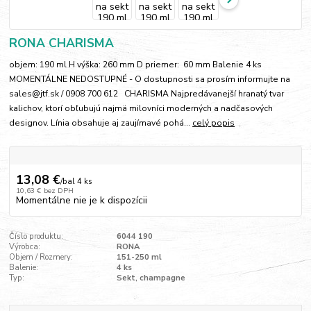
RONA CHARISMA
objem: 190 ml H výška: 260 mm D priemer: 60 mm Balenie 4 ks
MOMENTÁLNE NEDOSTUPNÉ - O dostupnosti sa prosím informujte na
sales@jtf.sk / 0908 700 612 CHARISMA Najpredávanejší hranatý tvar
kalichov, ktorí obľubujú najmä milovníci moderných a nadčasových
designov. Línia obsahuje aj zaujímavé pohá...
celý popis
13,08 €
/
bal 4 ks
10,63 €
bez DPH
Momentálne nie je k dispozícii
Číslo produktu:
6044 190
Výrobca:
RONA
Objem / Rozmery:
151-250 ml
Balenie:
4 ks
Typ:
Sekt, champagne