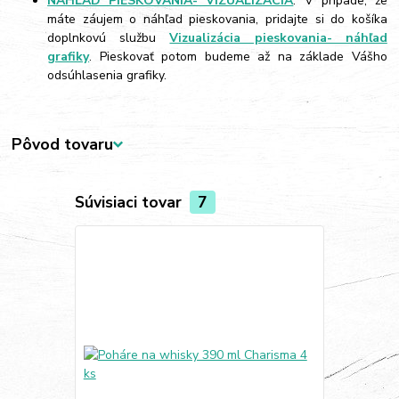
NÁHĽAD PIESKOVANIA- VIZUALIZÁCIA
: V prípade, že
máte záujem o náhľad pieskovania, pridajte si do košíka
doplnkovú službu
Vizualizácia pieskovania- náhľad
grafiky
. Pieskovať potom budeme až na základe Vášho
odsúhlasenia grafiky.
Pôvod tovaru
Súvisiaci tovar
7