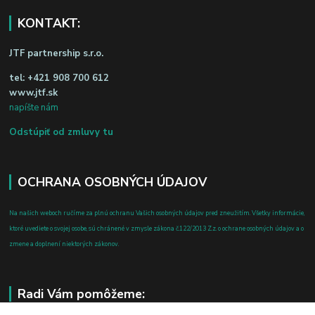
KONTAKT:
JTF partnership s.r.o.
tel:
+421 908 700 612
www.jtf.sk
napíšte nám
Odstúpiť od zmluvy tu
OCHRANA OSOBNÝCH ÚDAJOV
Na našich weboch ručíme za plnú ochranu Vašich osobných údajov pred zneužitím. Všetky informácie,
ktoré uvediete o svojej osobe, sú chránené v zmysle zákona č.122/2013 Z.z. o ochrane osobných údajov a o
zmene a doplnení niektorých zákonov.
Radi Vám pomôžeme: