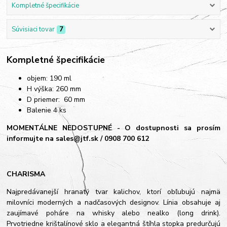
Kompletné špecifikácie
Súvisiaci tovar
7
Kompletné špecifikácie
objem: 190 ml
H výška: 260 mm
D priemer: 60 mm
Balenie 4 ks
MOMENTÁLNE NEDOSTUPNÉ - O dostupnosti sa prosím
informujte na sales@jtf.sk / 0908 700 612
CHARISMA
Najpredávanejší hranatý tvar kalichov, ktorí obľubujú najmä
milovníci moderných a nadčasových designov. Línia obsahuje aj
zaujímavé poháre na whisky alebo nealko (long drink).
Prvotriedne krištalínové sklo a elegantná štíhla stopka predurčujú