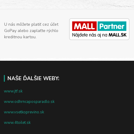
U nás môžete platiť cez účet
GoPay alebo zaplaťte rýchlo
kreditnou kartou.
NAŠE ĎALŠIE WEBY:
www.jtf.sk
www.odhrncaposparadlo.sk
www.vsetkoprevino.sk
www.4toilet.sk