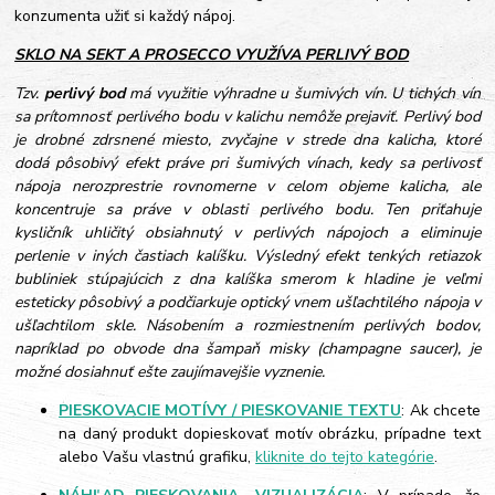
konzumenta užiť si každý nápoj.
SKLO NA SEKT A PROSECCO VYUŽÍVA PERLIVÝ BOD
Tzv.
perlivý bod
má využitie výhradne u šumivých vín. U tichých vín
sa prítomnosť perlivého bodu v kalichu nemôže prejaviť. Perlivý bod
je drobné zdrsnené miesto, zvyčajne v strede dna kalicha, ktoré
dodá pôsobivý efekt práve pri šumivých vínach, kedy sa perlivosť
nápoja nerozprestrie rovnomerne v celom objeme kalicha, ale
koncentruje sa práve v oblasti perlivého bodu. Ten priťahuje
kysličník uhličitý obsiahnutý v perlivých nápojoch a eliminuje
perlenie v iných častiach kalíšku. Výsledný efekt tenkých retiazok
bubliniek stúpajúcich z dna kalíška smerom k hladine je veľmi
esteticky pôsobivý a podčiarkuje optický vnem ušľachtilého nápoja v
ušľachtilom skle. Násobením a rozmiestnením perlivých bodov,
napríklad po obvode dna šampaň misky (champagne saucer), je
možné dosiahnuť ešte zaujímavejšie vyznenie.
PIESKOVACIE MOTÍVY / PIESKOVANIE TEXTU
: Ak chcete
na daný produkt dopieskovať motív obrázku, prípadne text
alebo Vašu vlastnú grafiku,
kliknite do tejto kategórie
.