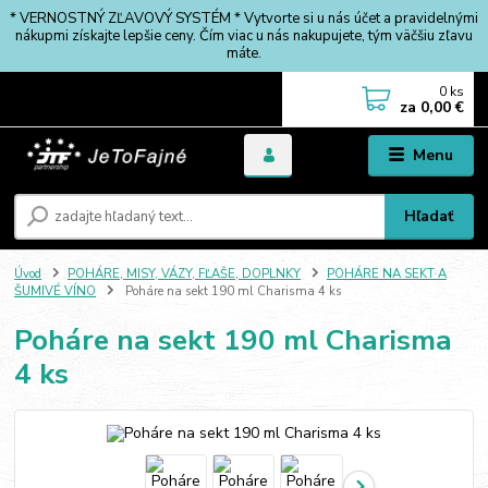
* VERNOSTNÝ ZĽAVOVÝ SYSTÉM * Vytvorte si u nás účet a pravidelnými
nákupmi získajte lepšie ceny. Čím viac u nás nakupujete, tým väčšiu zľavu
máte.
0
ks
za
0,00 €
Menu
Hľadať
Úvod
POHÁRE, MISY, VÁZY, FĽAŠE, DOPLNKY
POHÁRE NA SEKT A
ŠUMIVÉ VÍNO
Poháre na sekt 190 ml Charisma 4 ks
Poháre na sekt 190 ml Charisma
4 ks