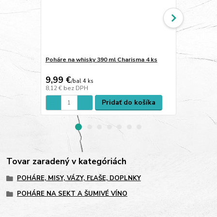
Poháre na whisky 390 ml Charisma 4 ks
Poháre na ví
9,99 €
16,27 €
/
bal 4 ks
/
b
8,12 €
bez DPH
13,23 €
bez 
Pridať do košíka
Tovar zaradený v kategóriách
POHÁRE, MISY, VÁZY, FĽAŠE, DOPLNKY
POHÁRE NA SEKT A ŠUMIVÉ VÍNO