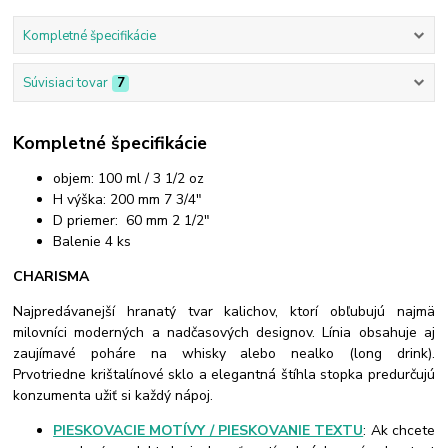
Kompletné špecifikácie
Súvisiaci tovar
7
Kompletné špecifikácie
objem: 100 ml / 3 1/2 oz
H výška: 200 mm 7 3/4"
D priemer: 60 mm 2 1/2"
Balenie 4 ks
CHARISMA
Najpredávanejší hranatý tvar kalichov, ktorí obľubujú najmä
milovníci moderných a nadčasových designov. Línia obsahuje aj
zaujímavé poháre na whisky alebo nealko (long drink).
Prvotriedne krištalínové sklo a elegantná štíhla stopka predurčujú
konzumenta užiť si každý nápoj.
PIESKOVACIE MOTÍVY / PIESKOVANIE TEXTU
: Ak chcete