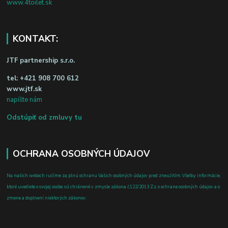
www.4toilet.sk
KONTAKT:
JTF partnership s.r.o.
tel:
+421 908 700 612
www.jtf.sk
napíšte nám
Odstúpiť od zmluvy tu
OCHRANA OSOBNÝCH ÚDAJOV
Na našich weboch ručíme za plnú ochranu Vašich osobných údajov pred zneužitím. Všetky informácie,
ktoré uvediete o svojej osobe, sú chránené v zmysle zákona č.122/2013 Z.z. o ochrane osobných údajov a o
zmene a doplnení niektorých zákonov.