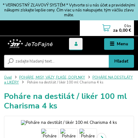
* VERNOSTNÝ ZĽAVOVÝ SYSTÉM * Vytvorte si u nás účet a pravidelnými
nákupmi získajte lepšie ceny. Čím viac u nás nakupujete, tým väčšiu zľavu
máte.
0
ks
za
0,00 €
Menu
Hľadať
Úvod
POHÁRE, MISY, VÁZY, FĽAŠE, DOPLNKY
POHÁRE NA DESTILÁTY
a LIKÉRY
Poháre na destilát / likér 100 ml Charisma 4 ks
Poháre na destilát / likér 100 ml
Charisma 4 ks