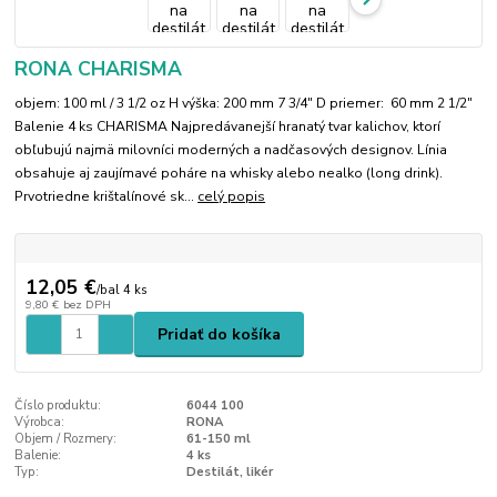
RONA CHARISMA
objem: 100 ml / 3 1/2 oz H výška: 200 mm 7 3/4" D priemer: 60 mm 2 1/2"
Balenie 4 ks CHARISMA Najpredávanejší hranatý tvar kalichov, ktorí
obľubujú najmä milovníci moderných a nadčasových designov. Línia
obsahuje aj zaujímavé poháre na whisky alebo nealko (long drink).
Prvotriedne krištalínové sk...
celý popis
12,05 €
/
bal 4 ks
9,80 €
bez DPH
Pridať do košíka
Číslo produktu:
6044 100
Výrobca:
RONA
Objem / Rozmery:
61-150 ml
Balenie:
4 ks
Typ:
Destilát, likér