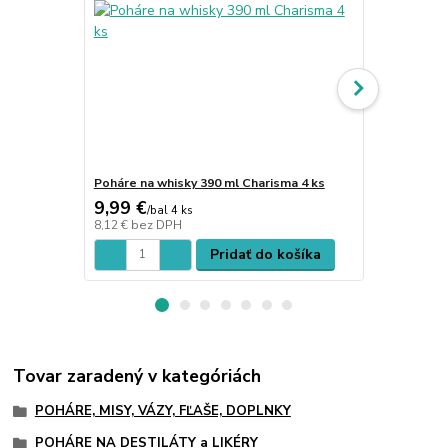
Poháre na whisky 390 ml Charisma 4 ks
Poháre na ví
9,99 €
16,27 €
/
bal 4 ks
/
b
8,12 €
bez DPH
13,23 €
bez 
Pridať do košíka
Tovar zaradený v kategóriách
POHÁRE, MISY, VÁZY, FĽAŠE, DOPLNKY
POHÁRE NA DESTILÁTY a LIKÉRY