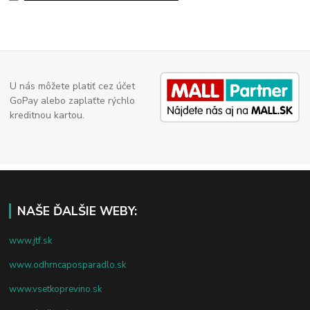
U nás môžete platiť cez účet
GoPay alebo zaplaťte rýchlo
kreditnou kartou.
NAŠE ĎALŠIE WEBY:
www.jtf.sk
www.odhrncaposparadlo.sk
www.vsetkoprevino.sk