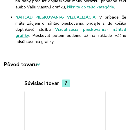
na daný produkt dopieskovať motív obrázku, prípadne text
alebo Vašu vlastnú grafiku,
kliknite do tejto kategórie
.
NÁHĽAD PIESKOVANIA- VIZUALIZÁCIA
: V prípade, že
máte záujem o náhľad pieskovania, pridajte si do košíka
doplnkovú službu
Vizualizácia pieskovania- náhľad
grafiky
. Pieskovať potom budeme až na základe Vášho
odsúhlasenia grafiky.
Pôvod tovaru
Súvisiaci tovar
7