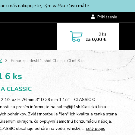
c u nás nakupujete, tým väčšiu zľavu máte.
Prihlásenie
0
ks
za
0,00 €
Y
Poháre na destilát shot Classic 70 ml 6 ks
l 6 ks
A CLASSIC
/ 2 1/2 oz H 76 mm 3" D 39 mm 1 1/2" CLASSIC O
osti sa prosím informujte na sales@jtf.sk Klasická línia
ých pohárikov. Zvláštnosťou je "len" ich kvalita a tenká stena
úrseným okrajom, čo ovplyvní samotnú konzumáciu nápoja.
CLASSIC obsahuje poháre na vodu, whisky, ...
celý popis