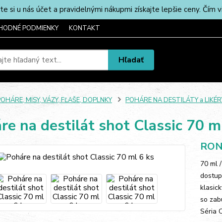
u nás účet a pravidelnými nákupmi získajte lepšie ceny. Čím via
HODNÉ PODMIENKY
KONTAKT
Hľadať
OHÁRE, MISY, VÁZY, FĽAŠE, DOPLNKY
POHÁRE NA DESTILÁTY a LIKÉR
re na destilát shot Classic 70 m
RON
70 ml 
dostupn
klasick
so zab
Séria 