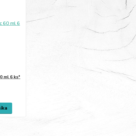
0 ml 6 ks*
šíka