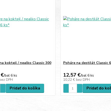
na koktejl / nealko Classic 300
Poháre na destilát Classic 6
 €
12,57 €
/
bal 6 ks
/
bal 6 ks
bez DPH
10,22 €
bez DPH
Pridať do košíka
Pridať do ko