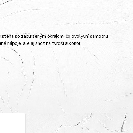
enká stena so zabúrseným okrajom, čo ovplyvní samotnú
 nápoje, ale aj shot na tvrdší alkohol.