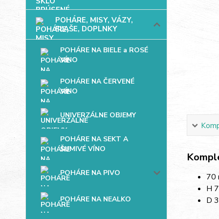
POHÁRE, MISY, VÁZY,
FĽAŠE, DOPLNKY
POHÁRE NA BIELE a ROSÉ
VÍNO
POHÁRE NA ČERVENÉ
VÍNO
UNIVERZÁLNE OBJEMY
Kompl
POHÁRE NA SEKT A
ŠUMIVÉ VÍNO
Komple
POHÁRE NA PIVO
70 
H 7
POHÁRE NA NEALKO
D 3