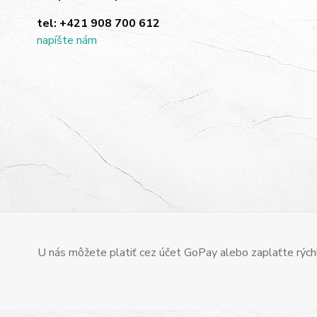
tel:
+421 908 700 612
napíšte nám
U nás môžete platiť cez účet GoPay alebo zaplaťte rýchl