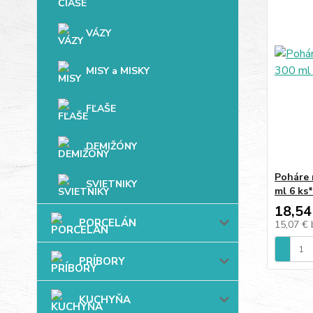
VÁZY
MISY a MISKY
FĽAŠE
DEMIŽÓNY
Poháre 
SVIETNIKY
ml 6 ks*
18,54
PORCELÁN
15,07 €
PRÍBORY
KUCHYŇA