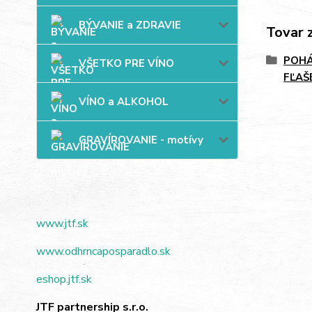
BÝVANIE a ZDRAVIE
Tovar 
POHÁ
VŠETKO PRE VÍNO
FĽAŠ
VÍNO a ALKOHOL
GRAVÍROVANIE - motívy
www.jtf.sk
www.odhrncaposparadlo.sk
eshop.jtf.sk
JTF partnership s.r.o.