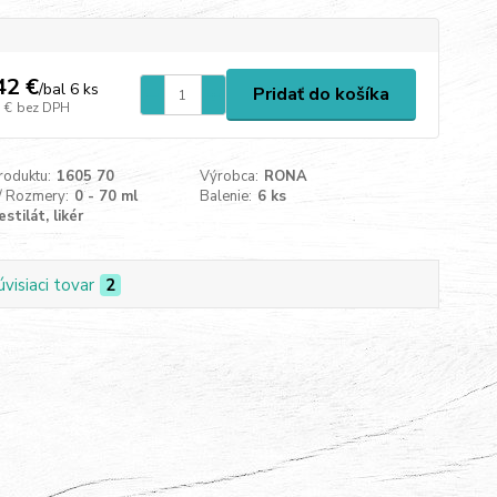
42 €
/
bal 6 ks
Pridať do košíka
 €
bez DPH
roduktu:
1605 70
Výrobca:
RONA
/ Rozmery:
0 - 70 ml
Balenie:
6 ks
stilát, likér
úvisiaci tovar
2