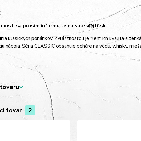
C
nosti sa prosím informujte na sales@jtf.sk
línia klasických pohárikov. Zvláštnosťou je "len" ich kvalita a t
u nápoja. Séria CLASSIC obsahuje poháre na vodu, whisky, miešané
tovaru
ci tovar
2