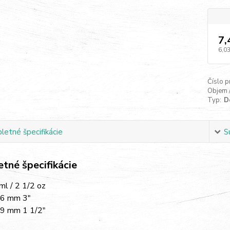
7,
6,03
Číslo p
Objem 
Typ:
De
etné špecifikácie
S
tné špecifikácie
ml / 2 1/2 oz
6 mm 3"
9 mm 1 1/2"