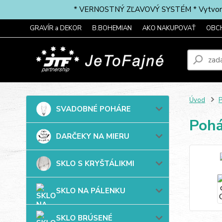
* VERNOSTNÝ ZĽAVOVÝ SYSTÉM * Vytvorte si 
GRAVÍR a DEKOR
B.BOHEMIAN
AKO NAKUPOVAŤ
OBC
Úvod
P
SVADOBNÉ POHÁRE
Pohá
DARČEKY NA MIERU
SKLO S KRYŠTÁLIKMI
SKLO NA PÁLENKU
SKLO BRÚSENÉ