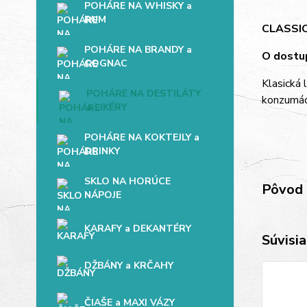
POHÁRE NA WHISKY a
RUM
CLASSI
POHÁRE NA BRANDY a
O dostup
COGNAC
Klasická 
POHÁRE NA DESTILÁTY
konzumáci
a LIKÉRY
POHÁRE NA KOKTEJLY a
DRINKY
SKLO NA HORÚCE
Pôvod 
NÁPOJE
KARAFY a DEKANTÉRY
Súvisia
DŽBÁNY a KRČAHY
ČIAŠE a MAXI VÁZY