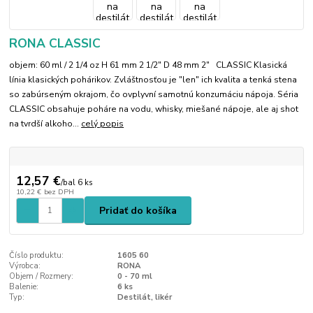
RONA CLASSIC
objem: 60 ml / 2 1/4 oz H 61 mm 2 1/2" D 48 mm 2" CLASSIC Klasická
línia klasických pohárikov. Zvláštnosťou je "len" ich kvalita a tenká stena
so zabúrseným okrajom, čo ovplyvní samotnú konzumáciu nápoja. Séria
CLASSIC obsahuje poháre na vodu, whisky, miešané nápoje, ale aj shot
na tvrdší alkoho...
celý popis
12,57 €
/
bal 6 ks
10,22 €
bez DPH
Pridať do košíka
Číslo produktu:
1605 60
Výrobca:
RONA
Objem / Rozmery:
0 - 70 ml
Balenie:
6 ks
Typ:
Destilát, likér