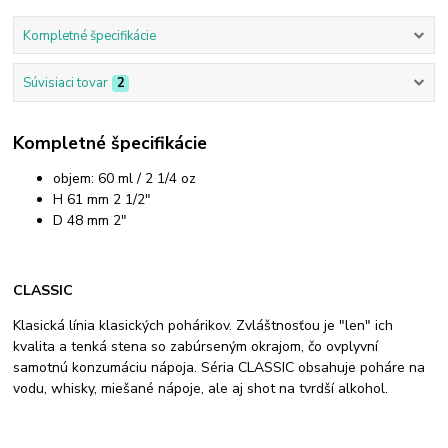
Kompletné špecifikácie
Súvisiaci tovar
2
Kompletné špecifikácie
objem: 60 ml / 2 1/4 oz
H 61 mm 2 1/2"
D 48 mm 2"
CLASSIC
Klasická línia klasických pohárikov. Zvláštnosťou je "len" ich
kvalita a tenká stena so zabúrseným okrajom, čo ovplyvní
samotnú konzumáciu nápoja. Séria CLASSIC obsahuje poháre na
vodu, whisky, miešané nápoje, ale aj shot na tvrdší alkohol.