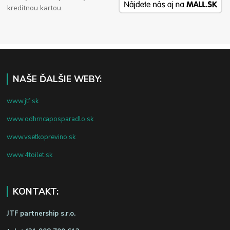
kreditnou kartou.
NAŠE ĎALŠIE WEBY:
www.jtf.sk
www.odhrncaposparadlo.sk
www.vsetkoprevino.sk
www.4toilet.sk
KONTAKT:
JTF partnership s.r.o.