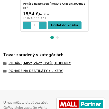
Poháre na koktejl / nealko Classic 300 ml 6
Poháre na de
ks*
18,54 €
7,42 €
/
bal 6 ks
/
bal
15,07 €
bez DPH
6,03 €
bez D
Pridať do košíka
Tovar zaradený v kategóriách
POHÁRE, MISY, VÁZY, FĽAŠE, DOPLNKY
POHÁRE NA DESTILÁTY a LIKÉRY
U nás môžete platiť cez účet
GoPay alebo zaplaťte rýchlo