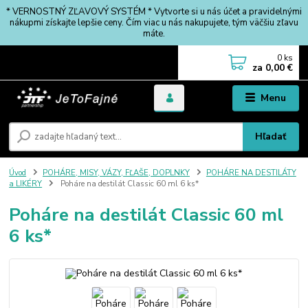
* VERNOSTNÝ ZĽAVOVÝ SYSTÉM * Vytvorte si u nás účet a pravidelnými
nákupmi získajte lepšie ceny. Čím viac u nás nakupujete, tým väčšiu zľavu
máte.
0
ks
za
0,00 €
Menu
Hľadať
Úvod
POHÁRE, MISY, VÁZY, FĽAŠE, DOPLNKY
POHÁRE NA DESTILÁTY
a LIKÉRY
Poháre na destilát Classic 60 ml 6 ks*
Poháre na destilát Classic 60 ml
6 ks*