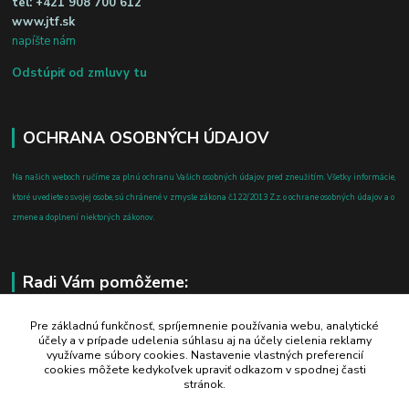
tel:
+421 908 700 612
www.jtf.sk
napíšte nám
Odstúpiť od zmluvy tu
OCHRANA OSOBNÝCH ÚDAJOV
Na našich weboch ručíme za plnú ochranu Vašich osobných údajov pred zneužitím. Všetky informácie,
ktoré uvediete o svojej osobe, sú chránené v zmysle zákona č.122/2013 Z.z. o ochrane osobných údajov a o
zmene a doplnení niektorých zákonov.
Radi Vám pomôžeme:
+421 908 700 612
Pre základnú funkčnosť, spríjemnenie používania webu, analytické
účely a v prípade udelenia súhlasu aj na účely cielenia reklamy
po-pia: 8.00 - 16.00
využívame súbory cookies. Nastavenie vlastných preferencií
cookies môžete kedykoľvek upraviť odkazom v spodnej časti
business@jtf.sk
stránok.