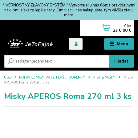
* VERNOSTNÝ ZĽAVOVÝ SYSTÉM * Vytvorte si u nás účet a pravidelnými
nákupmi získajte lepšie ceny. Čím viac u nás nakupujete, tým väčšiu zľavu
máte.
0
ks
za
0,00 €
Menu
Hľadať
Úvod
POHÁRE, MISY, VÁZY, FĽAŠE, DOPLNKY
MISY a MISKY
Misky
APEROS Roma 270 ml 3 ks
Misky APEROS Roma 270 ml 3 ks