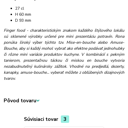
27 cl
H 60 mm
D 93 mm
Finger food - charakteristickým znakom každého štýlového lokálu
sú sklenené výrobky určené pre mini prezentáciu potravín. Rona
ponúka široký výber týchto tzv. Mise-en-bouche alebo Amuse-
Bouche, aby si každý mohol vybrať ako efektne podávať jednohubky
či rôzne mini variácie produktov kuchyne. V kombinácií s pekným
tanierom, prezentačnou táckou či miskou en bouche vytvoria
nezabudnuteľný kulinársky zážitok. Vhodné na predjedlá, dezerty,
kanapky, amuse-bouche... vyberať môžete z obľúbených dizajnových
tvarov.
Pôvod tovaru
Súvisiaci tovar
3