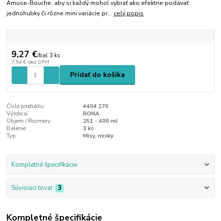
Amuse-Bouche, aby si každý mohol vybrať ako efektne podávať
jednohubky či rôzne mini variácie pr...
celý popis
9,27 €
/
bal 3 ks
7,54 €
bez DPH
Pridať do košíka
Číslo produktu:
4404 270
Výrobca:
RONA
Objem / Rozmery:
251 - 400 ml
Balenie:
3 ks
Typ:
Misy, misky
Kompletné špecifikácie
Súvisiaci tovar
3
Kompletné špecifikácie