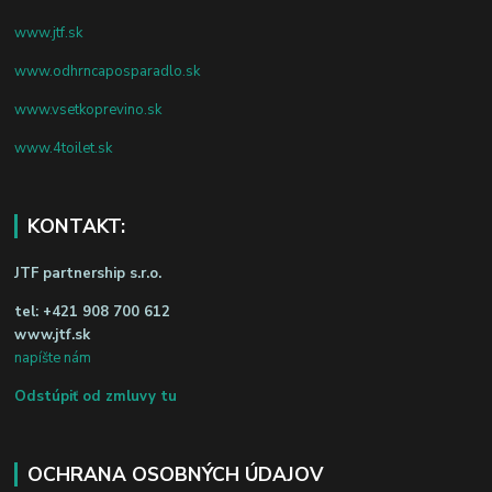
www.jtf.sk
www.odhrncaposparadlo.sk
www.vsetkoprevino.sk
www.4toilet.sk
KONTAKT:
JTF partnership s.r.o.
tel:
+421 908 700 612
www.jtf.sk
napíšte nám
Odstúpiť od zmluvy tu
OCHRANA OSOBNÝCH ÚDAJOV