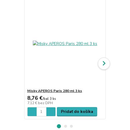
Misky APEROS Paris 280 ml 3 ks
Misky APERO
8,76 €
8,03 €
/
bal 3 ks
/
bal
7,12 €
bez DPH
6,53 €
bez D
Pridať do košíka