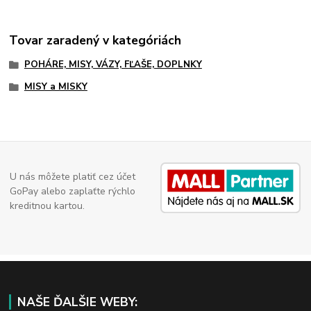
Tovar zaradený v kategóriách
POHÁRE, MISY, VÁZY, FĽAŠE, DOPLNKY
MISY a MISKY
U nás môžete platiť cez účet
GoPay alebo zaplaťte rýchlo
kreditnou kartou.
NAŠE ĎALŠIE WEBY: