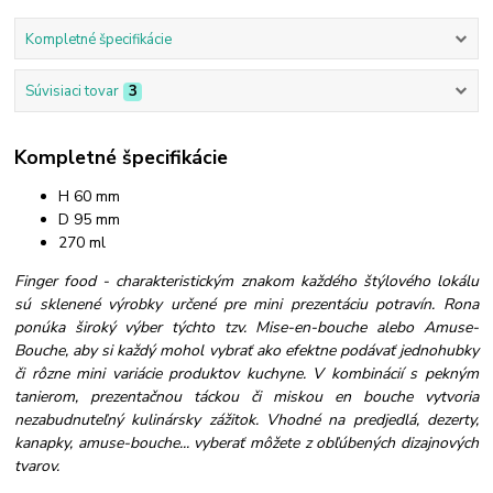
Kompletné špecifikácie
Súvisiaci tovar
3
Kompletné špecifikácie
H 60 mm
D 95 mm
270 ml
Finger food - charakteristickým znakom každého štýlového lokálu
sú sklenené výrobky určené pre mini prezentáciu potravín. Rona
ponúka široký výber týchto tzv. Mise-en-bouche alebo Amuse-
Bouche, aby si každý mohol vybrať ako efektne podávať jednohubky
či rôzne mini variácie produktov kuchyne. V kombinácií s pekným
tanierom, prezentačnou táckou či miskou en bouche vytvoria
nezabudnuteľný kulinársky zážitok. Vhodné na predjedlá, dezerty,
kanapky, amuse-bouche... vyberať môžete z obľúbených dizajnových
tvarov.