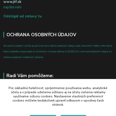
www.jtf.sk
napíšte nám
Odstúpiť od zmluvy tu
OCHRANA OSOBNÝCH ÚDAJOV
Na našich weboch ručíme za plnú ochranu Vašich osobných údajov pred zneužitím. Všetky informácie,
ktoré uvediete o svojej osobe, sú chránené v zmysle zákona č.122/2013 Z.z. o ochrane osobných údajov a o
zmene a doplnení niektorých zákonov.
Radi Vám pomôžeme:
+421 908 700 612
Pre základnú funkčnosť, spríjemnenie používania webu, analytické
účely a v prípade udelenia súhlasu aj na účely cielenia reklamy
po-pia: 8.00 - 16.00
využívame súbory cookies. Nastavenie vlastných preferencií
cookies môžete kedykoľvek upraviť odkazom v spodnej časti
business@jtf.sk
stránok.