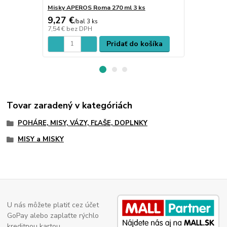
Misky APEROS Roma 270 ml 3 ks
Misky APERO
9,27 €
8,76 €
/
bal 3 ks
/
bal
7,54 €
bez DPH
7,12 €
bez D
Pridať do košíka
Tovar zaradený v kategóriách
POHÁRE, MISY, VÁZY, FĽAŠE, DOPLNKY
MISY a MISKY
U nás môžete platiť cez účet
GoPay alebo zaplaťte rýchlo
kreditnou kartou.