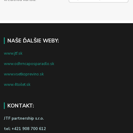
NAŠE ĎALŠIE WEBY:
www.jtf.sk
www.odhrncaposparadlo.sk
www.vsetkoprevino.sk
www.4toilet.sk
KONTAKT:
JTF partnership s.r.o.
tel:
+421 908 700 612