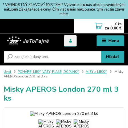
* VERNOSTNÝ ZĽAVOVÝ SYSTÉM * Vytvorte si u nás účet a pravidelnými
nákupmi získajte lepšie ceny. Čím viac u nás nakupujete, tým väčšiu zľavu
máte.
0
ks
za
0,00 €
Menu
Hľadať
Úvod
POHÁRE, MISY, VÁZY, FĽAŠE, DOPLNKY
MISY a MISKY
Misky
APEROS London 270 ml 3 ks
Misky APEROS London 270 ml 3
ks