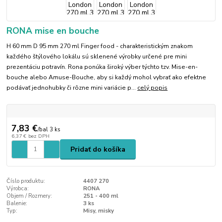
RONA mise en bouche
H 60 mm D 95 mm 270 ml Finger food - charakteristickým znakom
každého štýlového lokálu sú sklenené výrobky určené pre mini
prezentáciu potravín. Rona ponúka široký výber týchto tzv. Mise-en-
bouche alebo Amuse-Bouche, aby si každý mohol vybrať ako efektne
podávať jednohubky či rôzne mini variácie p...
celý popis
7,83 €
/
bal 3 ks
6,37 €
bez DPH
Pridať do košíka
Číslo produktu:
4407 270
Výrobca:
RONA
Objem / Rozmery:
251 - 400 ml
Balenie:
3 ks
Typ:
Misy, misky