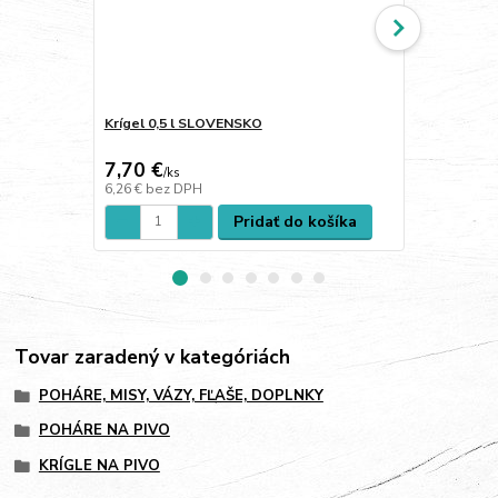
Krígel 0,5 l SLOVENSKO
Krígel 0,5 l
7,70 €
7,70 €
/
ks
/
ks
6,26 €
bez DPH
6,26 €
bez D
Pridať do košíka
Tovar zaradený v kategóriách
POHÁRE, MISY, VÁZY, FĽAŠE, DOPLNKY
POHÁRE NA PIVO
KRÍGLE NA PIVO