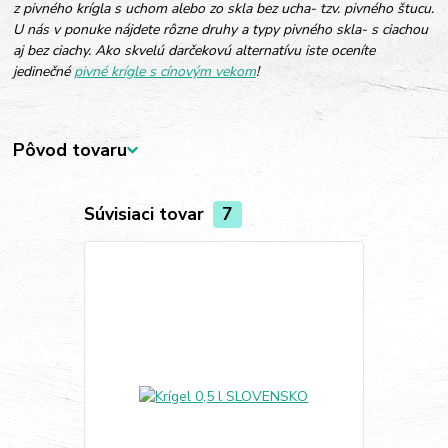
z pivného krígla s uchom alebo zo skla bez ucha- tzv. pivného štucu.
U nás v ponuke nájdete rôzne druhy a typy pivného skla- s ciachou
aj bez ciachy. Ako skvelú darčekovú alternatívu iste oceníte
jedinečné
pivné krígle s cínovým vekom
!
Pôvod tovaru
Súvisiaci tovar
7