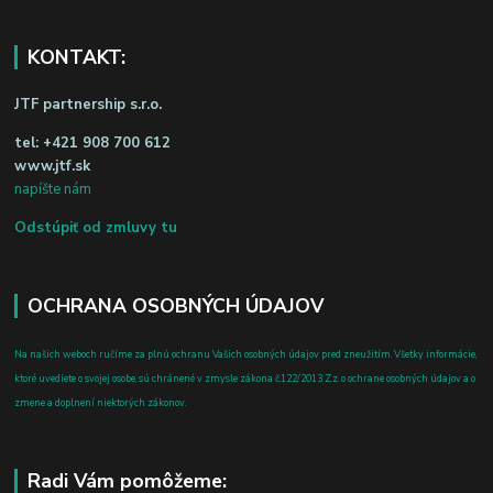
KONTAKT:
JTF partnership s.r.o.
tel:
+421 908 700 612
www.jtf.sk
napíšte nám
Odstúpiť od zmluvy tu
OCHRANA OSOBNÝCH ÚDAJOV
Na našich weboch ručíme za plnú ochranu Vašich osobných údajov pred zneužitím. Všetky informácie,
ktoré uvediete o svojej osobe, sú chránené v zmysle zákona č.122/2013 Z.z. o ochrane osobných údajov a o
zmene a doplnení niektorých zákonov.
Radi Vám pomôžeme: