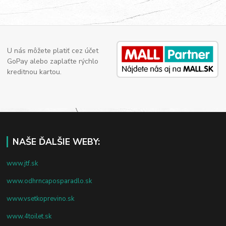
U nás môžete platiť cez účet
GoPay alebo zaplaťte rýchlo
kreditnou kartou.
NAŠE ĎALŠIE WEBY:
www.jtf.sk
www.odhrncaposparadlo.sk
www.vsetkoprevino.sk
www.4toilet.sk