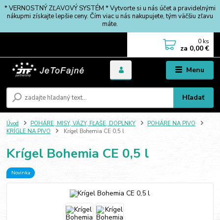
* VERNOSTNÝ ZĽAVOVÝ SYSTÉM * Vytvorte si u nás účet a pravidelnými
nákupmi získajte lepšie ceny. Čím viac u nás nakupujete, tým väčšiu zľavu
máte.
0
ks
za
0,00 €
Menu
Hľadať
Úvod
POHÁRE, MISY, VÁZY, FĽAŠE, DOPLNKY
POHÁRE NA PIVO
KRÍGLE NA PIVO
Krígel Bohemia CE 0,5 l
Krígel Bohemia CE 0,5 l
Novinka