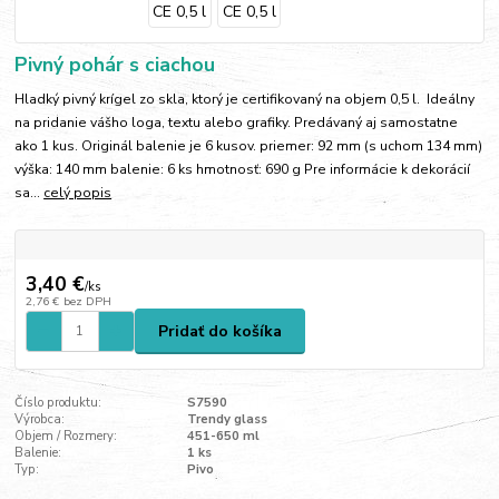
Pivný pohár s ciachou
Hladký pivný krígel zo skla, ktorý je certifikovaný na objem 0,5 l. Ideálny
na pridanie vášho loga, textu alebo grafiky. Predávaný aj samostatne
ako 1 kus. Originál balenie je 6 kusov. priemer: 92 mm (s uchom 134 mm)
výška: 140 mm balenie: 6 ks hmotnosť: 690 g Pre informácie k dekorácií
sa...
celý popis
3,40 €
/
ks
2,76 €
bez DPH
Pridať do košíka
Číslo produktu:
S7590
Výrobca:
Trendy glass
Objem / Rozmery:
451-650 ml
Balenie:
1 ks
Typ:
Pivo