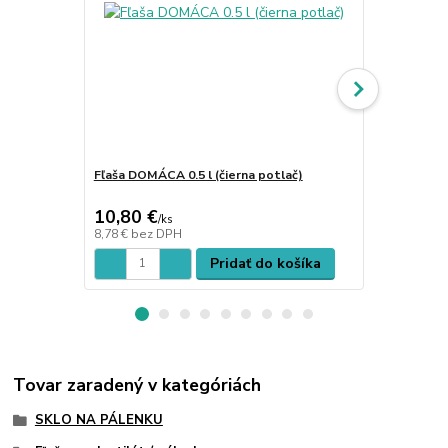
Fľaša DOMÁCA 0.5 l (čierna potlač)
Fľaša DOMÁCA
10,80 €
10,80 €
/
ks
/
k
8,78 €
bez DPH
8,78 €
bez D
Pridať do košíka
Tovar zaradený v kategóriách
SKLO NA PÁLENKU