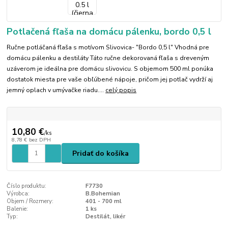
Potlačená fľaša na domácu pálenku, bordo 0,5 l
Ručne potláčaná fľaša s motívom Slivovica- "Bordo 0,5 l" Vhodná pre
domácu pálenku a destiláty Táto ručne dekorovaná fľaša s dreveným
uzáverom je ideálna pre domácu slivovicu. S objemom 500 ml ponúka
dostatok miesta pre vaše obľúbené nápoje, pričom jej potlač vydrží aj
jemný oplach v umývačke riadu....
celý popis
10,80 €
/
ks
8,78 €
bez DPH
Pridať do košíka
Číslo produktu:
F7730
Výrobca:
B.Bohemian
Objem / Rozmery:
401 - 700 ml
Balenie:
1 ks
Typ:
Destilát, likér