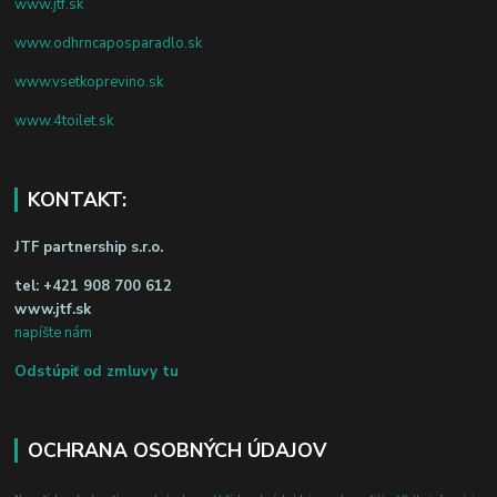
www.jtf.sk
www.odhrncaposparadlo.sk
www.vsetkoprevino.sk
www.4toilet.sk
KONTAKT:
JTF partnership s.r.o.
tel:
+421 908 700 612
www.jtf.sk
napíšte nám
Odstúpiť od zmluvy tu
OCHRANA OSOBNÝCH ÚDAJOV