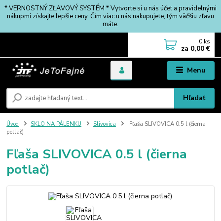
* VERNOSTNÝ ZĽAVOVÝ SYSTÉM * Vytvorte si u nás účet a pravidelnými
nákupmi získajte lepšie ceny. Čím viac u nás nakupujete, tým väčšiu zľavu
máte.
0
ks
za
0,00 €
Menu
Hľadať
Úvod
SKLO NA PÁLENKU
Slivovica
Fľaša SLIVOVICA 0.5 l (čierna
potlač)
Fľaša SLIVOVICA 0.5 l (čierna
potlač)