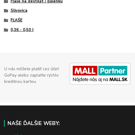
Fľaše na destilát / pálenku
Slivovica
FĽAŠE
0,36 - 0,50 l
U nás môžete platiť cez účet
GoPay alebo zaplaťte rýchlo
kreditnou kartou.
NAŠE ĎALŠIE WEBY: