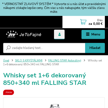
* VERNOSTNÝ ZĽAVOVÝ SYSTÉM * Vytvorte si u nás účet a pravidelnými
nákupmi získajte lepšie ceny. Čím viac u nás nakupujete, tým väčšiu zľavu
máte.
0
ks
za
0,00 €
Menu
Hľadať
Úvod
SKLO S KRYŠTÁLIKMI
FALLING STAR (kolosálny)
Whisky set
1+6 dekorovaný 850+340 ml FALLING STAR
Whisky set 1+6 dekorovaný
850+340 ml FALLING STAR
Akcia