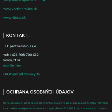
www.odhrncaposparadlo.sk
www.vsetkoprevino.sk
www.4toilet.sk
KONTAKT:
JTF partnership s.r.o.
tel:
+421 908 700 612
www.jtf.sk
napíšte nám
Odstúpiť od zmluvy tu
OCHRANA OSOBNÝCH ÚDAJOV
Na našich weboch ručíme za plnú ochranu Vašich osobných údajov pred zneužitím. Všetky informácie,
ktoré uvediete o svojej osobe, sú chránené v zmysle zákona č.122/2013 Z.z. o ochrane osobných údajov a o