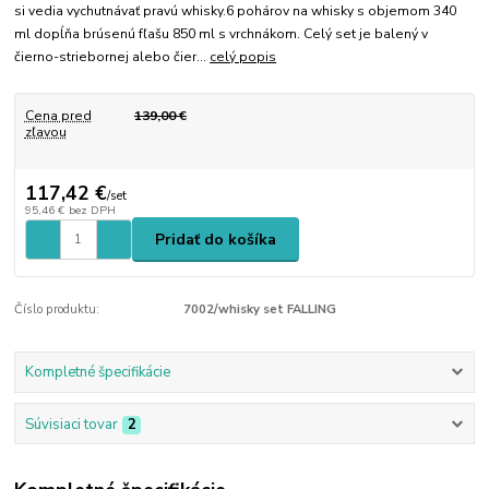
si vedia vychutnávať pravú whisky.6 pohárov na whisky s objemom 340
ml dopĺňa brúsenú fľašu 850 ml s vrchnákom. Celý set je balený v
čierno-striebornej alebo čier...
celý popis
Cena pred
139,00 €
zľavou
117,42 €
/
set
95,46 €
bez DPH
Pridať do košíka
Číslo produktu:
7002/whisky set FALLING
Kompletné špecifikácie
Súvisiaci tovar
2