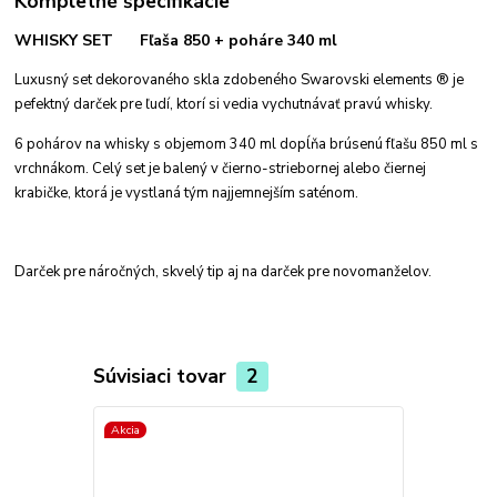
Kompletné špecifikácie
WHISKY SET Fľaša 850 + poháre 340 ml
Luxusný set dekorovaného skla zdobeného Swarovski elements ® je
pefektný darček pre ľudí, ktorí si vedia vychutnávať pravú whisky.
6 pohárov na whisky s objemom 340 ml dopĺňa brúsenú fľašu 850 ml s
vrchnákom. Celý set je balený v čierno-striebornej alebo čiernej
krabičke, ktorá je vystlaná tým najjemnejším saténom.
D
arček pre náročných, skvelý tip aj na darček pre novomanželov.
Súvisiaci tovar
2
Akcia