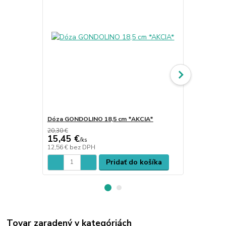
Dóza GONDOLINO 18,5 cm *AKCIA*
Misa SMILE 
20,30 €
15,45 €
38,11 €
/
ks
/
k
12,56 €
bez DPH
30,98 €
bez 
Pridať do košíka
Tovar zaradený v kategóriách