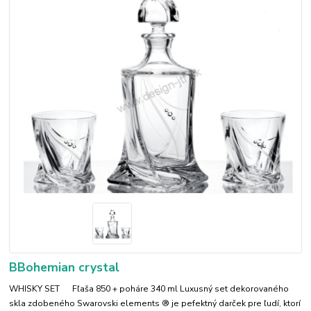
BBohemian crystal
WHISKY SET Fľaša 850 + poháre 340 ml Luxusný set dekorovaného
skla zdobeného Swarovski elements ® je pefektný darček pre ľudí, ktorí