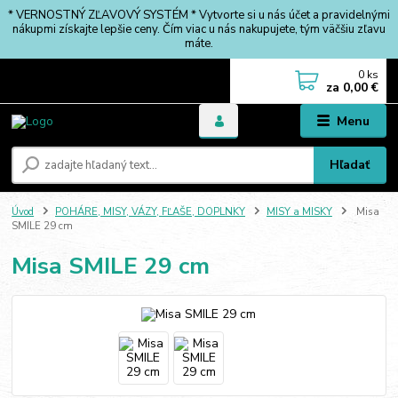
* VERNOSTNÝ ZĽAVOVÝ SYSTÉM * Vytvorte si u nás účet a pravidelnými
nákupmi získajte lepšie ceny. Čím viac u nás nakupujete, tým väčšiu zľavu
máte.
0
ks
za
0,00 €
Menu
Hľadať
Úvod
POHÁRE, MISY, VÁZY, FĽAŠE, DOPLNKY
MISY a MISKY
Misa
SMILE 29 cm
Misa SMILE 29 cm