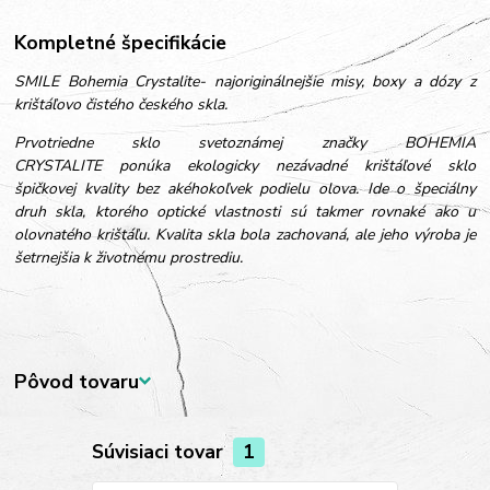
Kompletné špecifikácie
SMILE Bohemia Crystalite- najoriginálnejšie misy, boxy a dózy z
krištáľovo čistého českého skla.
Prvotriedne sklo svetoznámej značky BOHEMIA
CRYSTALITE ponúka ekologicky nezávadné krištáľové sklo
špičkovej kvality bez akéhokoľvek podielu olova. Ide o špeciálny
druh skla, ktorého optické vlastnosti sú takmer rovnaké ako u
olovnatého krištáľu. Kvalita skla bola zachovaná, ale jeho výroba je
šetrnejšia k životnému prostrediu.
Pôvod tovaru
Súvisiaci tovar
1