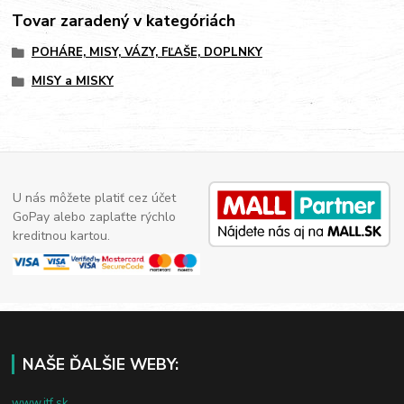
Tovar zaradený v kategóriách
POHÁRE, MISY, VÁZY, FĽAŠE, DOPLNKY
MISY a MISKY
U nás môžete platiť cez účet
GoPay alebo zaplaťte rýchlo
kreditnou kartou.
NAŠE ĎALŠIE WEBY:
www.jtf.sk