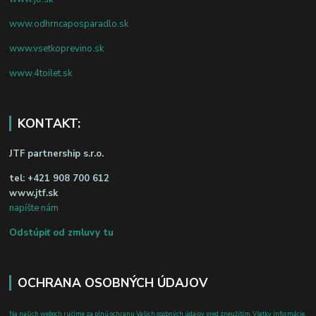
www.odhrncaposparadlo.sk
www.vsetkoprevino.sk
www.4toilet.sk
KONTAKT:
JTF partnership s.r.o.
tel:
+421 908 700 612
www.jtf.sk
napíšte nám
Odstúpiť od zmluvy tu
OCHRANA OSOBNÝCH ÚDAJOV
Na našich weboch ručíme za plnú ochranu Vašich osobných údajov pred zneužitím. Všetky informácie,