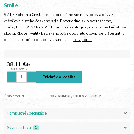
Smile
SMILE Bohemia Crystalite- najoriginálnejšie misy, boxy a dózy z
krištáľovo čistého českého skla. Prvotriedne sklo svetoznámej
značky BOHEMIA CRYSTALITE ponúka ekologicky nezávadné krištáľové
sklo špičkovej kvality bez akéhokoľvek podielu olova. Ide o špeciálny
druh skla, ktorého optické vlastnosti s...
celý popis
38,11 €
/
ks
30,98 €
bez DPH
Pridať do košíka
Číslo produktu:
9K7/6K041/0/99107/290-169 b
Kompletné špecifikácie
Súvisiaci tovar
1