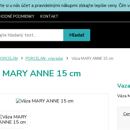
u nás účet a pravidelnými nákupmi získajte lepšie ceny. Čím via
HODNÉ PODMIENKY
KONTAKT
Hľadať
PORCELÁN
PORCELÁN- výpredaj
Váza MARY ANNE 15 cm
a MARY ANNE 15 cm
Vaza
Váza 
Cen