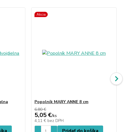
Akcia
elna
Popolník MARY ANNE 8 cm
Ka
6,80 €
24,
5,05 €
18
/
ks
4,11 €
bez DPH
15
šíka
Pridať do košíka