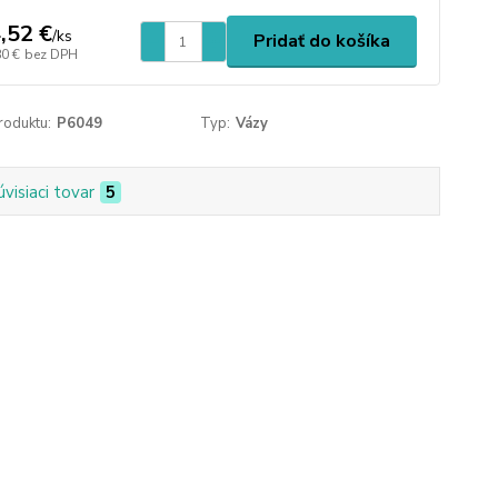
,52 €
/
ks
Pridať do košíka
80 €
bez DPH
roduktu:
P6049
Typ:
Vázy
úvisiaci tovar
5