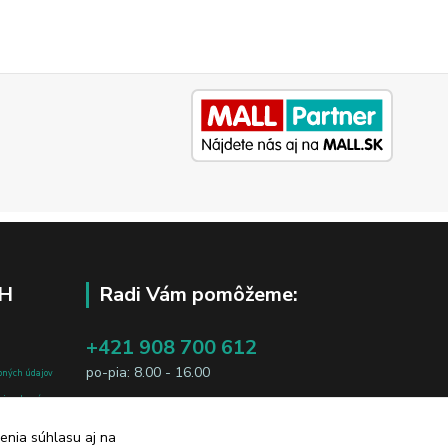
H
Radi Vám pomôžeme:
+421 908 700 612
po-pia: 8.00 - 16.00
bných údajov
j osobe, sú
business@jtf.sk
sobných údajov
enia súhlasu aj na