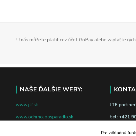
U nás môžete platiť cez účet GoPay alebo zaplaťte rýchl
NAŠE ĎALŠIE WEBY:
KONTA
www.jtf.sk
JTF partners
www.odhrncaposparadlo.sk
tel:
+421 9
www.jtf.sk
www.vsetkoprevino.sk
napíšte nám
Pre základnú funk