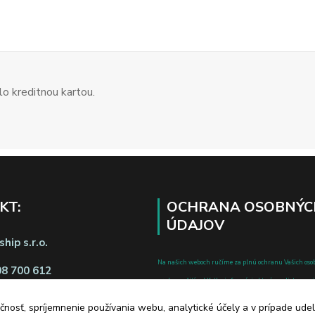
o kreditnou kartou.
KT:
OCHRANA OSOBNÝC
ÚDAJOV
hip s.r.o.
Na našich weboch ručíme za plnú ochranu Vašich oso
08 700 612
pred zneužitím. Všetky informácie, ktoré uvediete o svoje
chránené v zmysle zákona č.122/2013 Z.z. o ochrane o
čnosť, spríjemnenie používania webu, analytické účely a v prípade udel