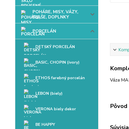
POHÁRE, MISY, VÁZY,
FĽAŠE, DOPLNKY
PORCELÁN
DETSKÝ PORCELÁN
Kompl
BASIC, CHOPIN (ivory)
Komple
ETHOS farebný porcelán
Váza MA
LEBON (biely)
Pôvod 
VERONA biely dekor
BE HAPPY
Súvisia