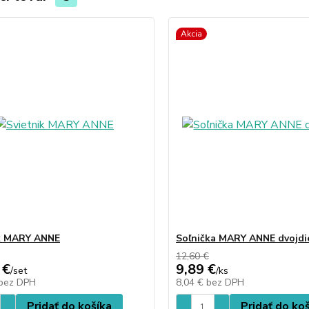
Akcia
ik MARY ANNE
Soľnička MARY ANNE dvojdi
12,60 €
 €
9,89 €
/
set
/
ks
bez DPH
8,04 €
bez DPH
Pridať do košíka
Pridať do ko