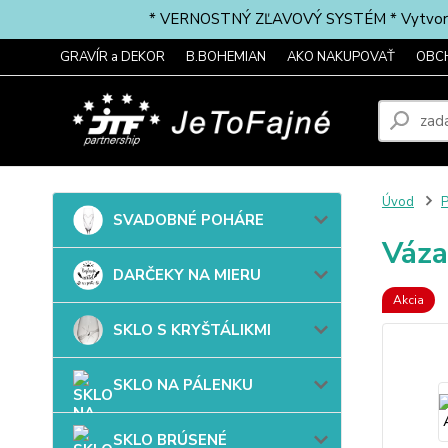
* VERNOSTNÝ ZĽAVOVÝ SYSTÉM * Vytvorte si 
GRAVÍR a DEKOR
B.BOHEMIAN
AKO NAKUPOVAŤ
OBC
Úvod
SVADOBNÉ POHÁRE
Váz
DARČEKY NA MIERU
Akcia
SKLO S KRYŠTÁLIKMI
SKLO NA PÁLENKU
SKLO BRÚSENÉ