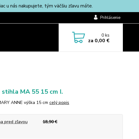
c u nás nakupujete, tým väčšiu zľavu máte.
Prihlásenie
0
ks
za
0,00 €
 stihla MA 55 15 cm I.
MARY ANNE výška 15 cm
celý popis
a pred zľavou
18,90 €