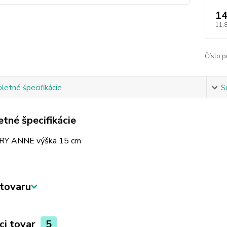
14
11,
Číslo p
etné špecifikácie
S
tné špecifikácie
RY ANNE výška 15 cm
tovaru
ci tovar
5