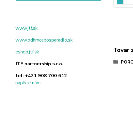
www.jtf.sk
www.odhrncaposparadlo.sk
Tovar 
eshop.jtf.sk
PORC
JTF partnership s.r.o.
tel:
+421 908 700 612
napíšte nám