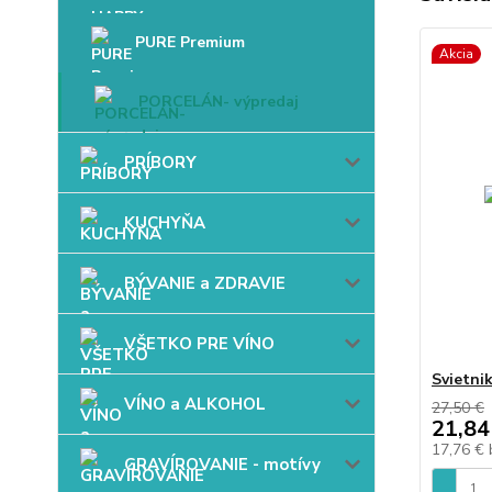
PURE Premium
Akcia
PORCELÁN- výpredaj
PRÍBORY
KUCHYŇA
BÝVANIE a ZDRAVIE
VŠETKO PRE VÍNO
Svietn
VÍNO a ALKOHOL
27,50 €
21,84
17,76 €
GRAVÍROVANIE - motívy