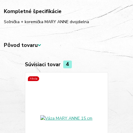
Kompletné špecifikácie
Soľnička + koremička MARY ANNE dvojdielna
Pôvod tovaru
Súvisiaci tovar
4
Akcia
Akcia