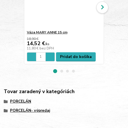
Váza MARY ANNE 15 cm
Svietnik M
18,90 €
27,50 €
14,52 €
21,84 €
/
ks
/
s
11,80 €
bez DPH
17,76 €
bez 
Pridať do košíka
Tovar zaradený v kategóriách
PORCELÁN
PORCELÁN- výpredaj