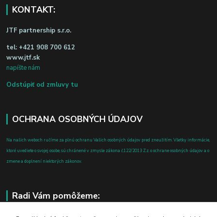
KONTAKT:
JTF partnership s.r.o.
tel:
+421 908 700 612
www.jtf.sk
napíšte nám
Odstúpiť od zmluvy tu
OCHRANA OSOBNÝCH ÚDAJOV
Na našich weboch ručíme za plnú ochranu Vašich osobných údajov pred zneužitím. Všetky informácie,
ktoré uvediete o svojej osobe, sú chránené v zmysle zákona č.122/2013 Z.z. o ochrane osobných údajov a o
zmene a doplnení niektorých zákonov.
Radi Vám pomôžeme: