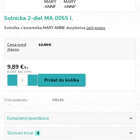
Solnicka 2-diel MA 0055 I.
Soľnička + koremička MARY ANNE dvojdielna
celý popis
Cena pred
12,60 €
zľavou
9,89 €
/
ks
8,04 €
bez DPH
Pridať do košíka
Číslo produktu:
P8145
Kompletné špecifikácie
Súvisiaci tovar
4