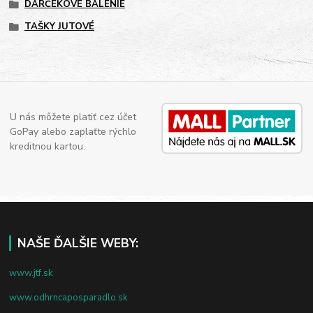
DARČEKOVÉ BALENIE
TAŠKY JUTOVÉ
U nás môžete platiť cez účet
GoPay alebo zaplaťte rýchlo
kreditnou kartou.
NAŠE ĎALŠIE WEBY:
www.jtf.sk
www.odhrncaposparadlo.sk