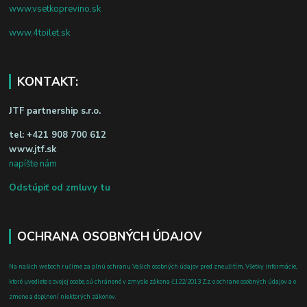
www.vsetkoprevino.sk
www.4toilet.sk
KONTAKT:
JTF partnership s.r.o.
tel:
+421 908 700 612
www.jtf.sk
napíšte nám
Odstúpiť od zmluvy tu
OCHRANA OSOBNÝCH ÚDAJOV
Na našich weboch ručíme za plnú ochranu Vašich osobných údajov pred zneužitím. Všetky informácie,
ktoré uvediete o svojej osobe, sú chránené v zmysle zákona č.122/2013 Z.z. o ochrane osobných údajov a o
zmene a doplnení niektorých zákonov.