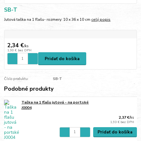
SB-T
Jutová taška na 1 fľašu- rozmery: 10 x 36 x 10 cm
celý popis
2,34 €
/
ks
1,90 €
bez DPH
Pridať do košíka
Číslo produktu:
SB-T
Podobné produkty
Taška na 1 fľašu jutová - na portské
J0004
2,37 €
/
ks
1,93 €
bez DPH
Pridať do košíka