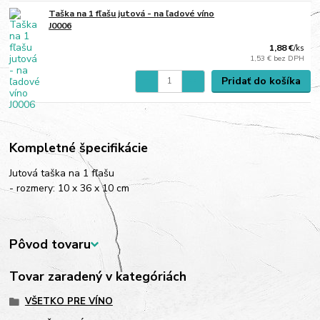
Taška na 1 fľašu jutová - na ľadové víno
J0006
1,88 €
/
ks
1,53 €
bez DPH
Pridať do košíka
Kompletné špecifikácie
Jutová taška na 1 fľašu
- rozmery: 10 x 36 x 10 cm
Pôvod tovaru
Tovar zaradený v kategóriách
VŠETKO PRE VÍNO