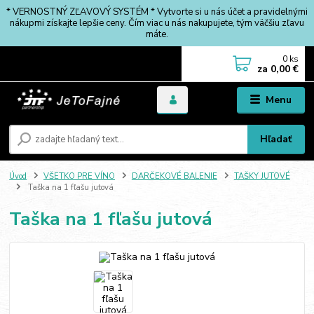
* VERNOSTNÝ ZĽAVOVÝ SYSTÉM * Vytvorte si u nás účet a pravidelnými
nákupmi získajte lepšie ceny. Čím viac u nás nakupujete, tým väčšiu zľavu
máte.
0
ks
za
0,00 €
Menu
Hľadať
Úvod
VŠETKO PRE VÍNO
DARČEKOVÉ BALENIE
TAŠKY JUTOVÉ
Taška na 1 fľašu jutová
Taška na 1 fľašu jutová