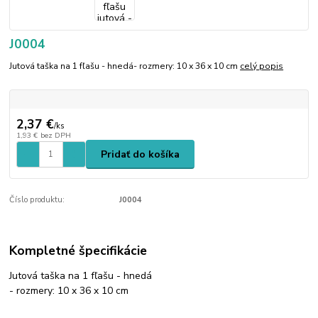
J0004
Jutová taška na 1 fľašu - hnedá- rozmery: 10 x 36 x 10 cm
celý popis
2,37 €
/
ks
1,93 €
bez DPH
Pridať do košíka
Číslo produktu:
J0004
Kompletné špecifikácie
Jutová taška na 1 fľašu - hnedá
- rozmery: 10 x 36 x 10 cm