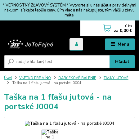
* VERNOSTNÝ ZĽAVOVÝ SYSTÉM * Vytvorte si u nás účet a pravidelnými
nákupmi získajte lepšie ceny. Čím viac u nás nakupujete, tým väčšiu zľavu
máte.
0
ks
za
0,00 €
Menu
Hľadať
Úvod
VŠETKO PRE VÍNO
DARČEKOVÉ BALENIE
TAŠKY JUTOVÉ
Taška na 1 fľašu jutová - na portské J0004
Taška na 1 fľašu jutová - na
portské J0004