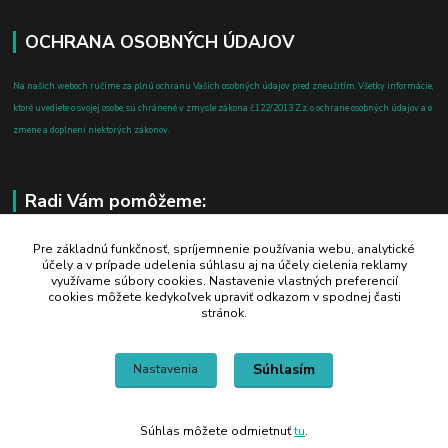
OCHRANA OSOBNÝCH ÚDAJOV
Na našich weboch ručíme za plnú ochranu Vašich osobných údajov pred zneužitím. Všetky informácie,
ktoré uvediete o svojej osobe, sú chránené v zmysle zákona č.122/2013 Z.z. o ochrane osobných údajov a o
zmene a doplnení niektorých zákonov.
Radi Vám pomôžeme:
+421 908 700 612
Pre základnú funkčnosť, spríjemnenie používania webu, analytické
účely a v prípade udelenia súhlasu aj na účely cielenia reklamy
po-pia: 8.00 - 16.00
využívame súbory cookies. Nastavenie vlastných preferencií
cookies môžete kedykoľvek upraviť odkazom v spodnej časti
business@jtf.sk
stránok.
Súhlasím
Nastavenia
Súhlas môžete odmietnuť
tu
.
Vytvorené na
Eshop-rychlo.sk