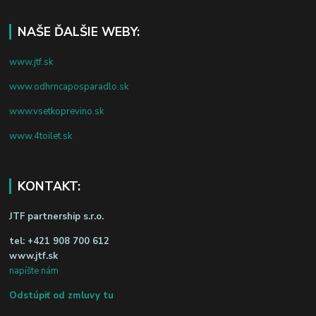
NAŠE ĎALŠIE WEBY:
www.jtf.sk
www.odhrncaposparadlo.sk
www.vsetkoprevino.sk
www.4toilet.sk
KONTAKT:
JTF partnership s.r.o.
tel:
+421 908 700 612
www.jtf.sk
napíšte nám
Odstúpiť od zmluvy tu