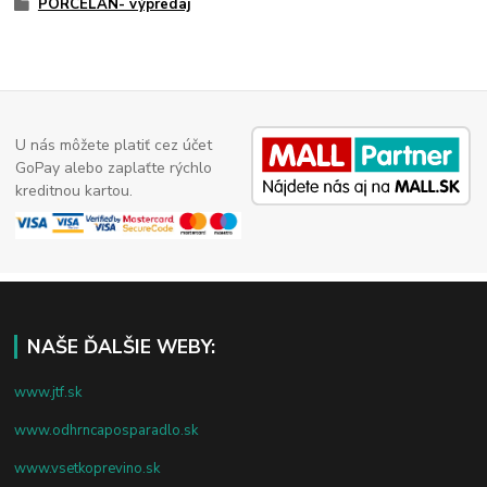
PORCELÁN- výpredaj
U nás môžete platiť cez účet
GoPay alebo zaplaťte rýchlo
kreditnou kartou.
NAŠE ĎALŠIE WEBY:
www.jtf.sk
www.odhrncaposparadlo.sk
www.vsetkoprevino.sk