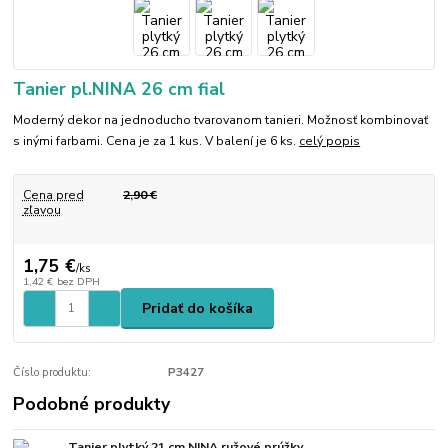
Tanier pl.NINA 26 cm fial
Moderný dekor na jednoducho tvarovanom tanieri. Možnosť kombinovať
s inými farbami. Cena je za 1 kus. V balení je 6 ks.
celý popis
Cena pred
2,90 €
zľavou
1,75 €
/
ks
1,42 €
bez DPH
Pridať do košíka
Číslo produktu:
P3427
Podobné produkty
Tanier plytký 21 cm NINA ružové prúžky