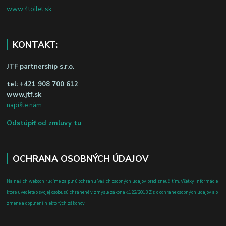
www.4toilet.sk
KONTAKT:
JTF partnership s.r.o.
tel:
+421 908 700 612
www.jtf.sk
napíšte nám
Odstúpiť od zmluvy tu
OCHRANA OSOBNÝCH ÚDAJOV
Na našich weboch ručíme za plnú ochranu Vašich osobných údajov pred zneužitím. Všetky informácie,
ktoré uvediete o svojej osobe, sú chránené v zmysle zákona č.122/2013 Z.z. o ochrane osobných údajov a o
zmene a doplnení niektorých zákonov.