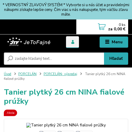
* VERNOSTNÝ ZĽAVOVÝ SYSTÉM * Vytvorte si u nás účet a pravidelnými
nákupmi získajte lepšie ceny. Čím viac u nás nakupujete, tým väčšiu zľavu
máte.
0
ks
za
0,00 €
Menu
Hľadať
Úvod
PORCELÁN
PORCELÁN- výpredaj
Tanier plytký 26 cm NINA
fialové prúžky
Tanier plytký 26 cm NINA fialové
prúžky
Akcia