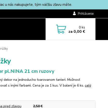
c u nás nakupujete, tým väčšiu zľavu máte.
Prihlásenie
0
ks
za
0,00 €
prúžky
úžky
er pl.NINA 21 cm ruzovy
ý dekor na jednoducho tvarovanom tanieri. Možnosť
vať s inými farbami. Cena je za 1 kus. V balení je 6 ks.
celý
a pred zľavou
2,50 €