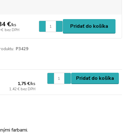
34 €
/
ks
Pridať do košíka
 €
bez DPH
roduktu:
P3429
Pridať do košíka
1,75 €
/
ks
1,42 €
bez DPH
nými farbami.