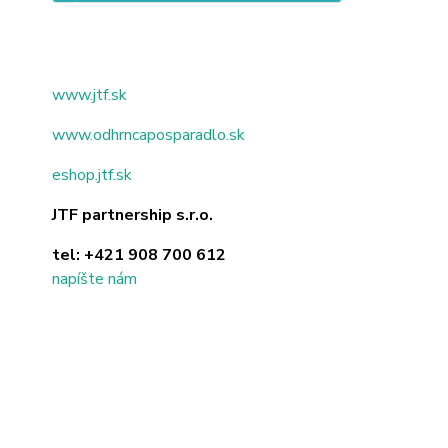
www.jtf.sk
www.odhrncaposparadlo.sk
eshop.jtf.sk
JTF partnership s.r.o.
tel:
+421 908 700 612
napíšte nám