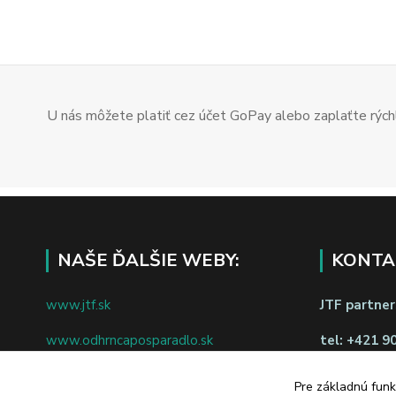
U nás môžete platiť cez účet GoPay alebo zaplaťte rýchl
NAŠE ĎALŠIE WEBY:
KONTA
www.jtf.sk
JTF partners
www.odhrncaposparadlo.sk
tel:
+421 9
www.jtf.sk
www.vsetkoprevino.sk
napíšte nám
Pre základnú funk