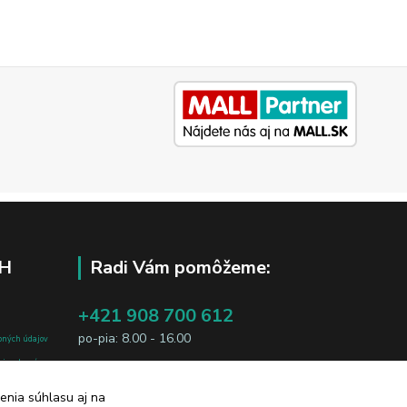
H
Radi Vám pomôžeme:
+421 908 700 612
po-pia: 8.00 - 16.00
bných údajov
j osobe, sú
business@jtf.sk
sobných údajov
enia súhlasu aj na