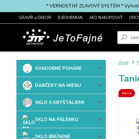
* VERNOSTNÝ ZĽAVOVÝ SYSTÉM * Vytvorte si 
GRAVÍR a DEKOR
B.BOHEMIAN
AKO NAKUPOVAŤ
OBC
Úvod
SVADOBNÉ POHÁRE
Tani
DARČEKY NA MIERU
Akcia
SKLO S KRYŠTÁLIKMI
SKLO NA PÁLENKU
SKLO BRÚSENÉ