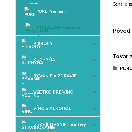
Cena je za
PURE Premium
PORCELÁN- výpredaj
Pôvod 
PRÍBORY
Tovar 
KUCHYŇA
PORC
BÝVANIE a ZDRAVIE
VŠETKO PRE VÍNO
VÍNO a ALKOHOL
GRAVÍROVANIE - motívy