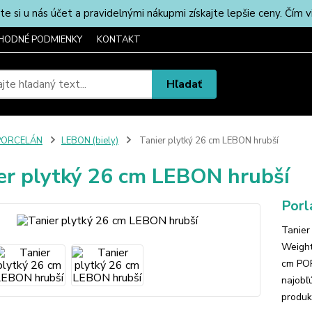
u nás účet a pravidelnými nákupmi získajte lepšie ceny. Čím via
HODNÉ PODMIENKY
KONTAKT
Hľadať
PORCELÁN
LEBON (biely)
Tanier plytký 26 cm LEBON hrubší
er plytký 26 cm LEBON hrubší
Por
Tanier
Weight
cm POR
najobľ
produk