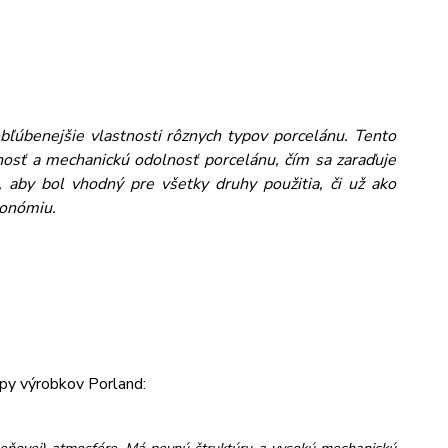
obľúbenejšie vlastnosti rôznych typov porcelánu. Tento
osť a mechanickú odolnosť porcelánu, čím sa zaraďuje
 aby bol vhodný pre všetky druhy použitia, či už ako
ronómiu.
py výrobkov Porland: