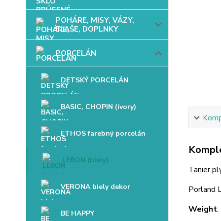
POHÁRE, MISY, VÁZY,
FĽAŠE, DOPLNKY
PORCELÁN
DETSKÝ PORCELÁN
BASIC, CHOPIN (ivory)
Kompl
ETHOS farebný porcelán
Komple
LEBON (biely)
Tanier pl
VERONA biely dekor
Porland
Weight
:
BE HAPPY