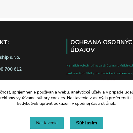
KT:
OCHRANA OSOBNÝC
ÚDAJOV
hip s.r.o.
Na našich weboch ručíme za plnú ochranu Vašich oso
08 700 612
pred zneužitím. Všetky informácie, ktoré uvediete o svoje
chránené v zmysle zákona č.122/2013 Z.z. o ochrane o
a o zmene a doplnení niektorých zákonov.
čnosť, spríjemnenie používania webu, analytické účely a v prípade udel
d zmluvy tu
a reklamy využívame súbory cookies. Nastavenie vlastných preferencií 
kedykoľvek upraviť odkazom v spodnej časti stránok.
Súhlasím
Nastavenia