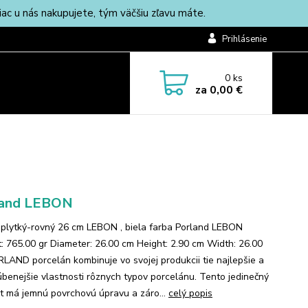
c u nás nakupujete, tým väčšiu zľavu máte.
Prihlásenie
0
ks
za
0,00 €
land LEBON
 plytký-rovný 26 cm LEBON , biela farba Porland LEBON
: 765.00 gr Diameter: 26.00 cm Height: 2.90 cm Width: 26.00
LAND porcelán kombinuje vo svojej produkcii tie najlepšie a
úbenejšie vlastnosti rôznych typov porcelánu. Tento jedinečný
t má jemnú povrchovú úpravu a záro...
celý popis