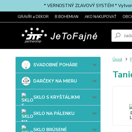
* VERNOSTNÝ ZĽAVOVÝ SYSTÉM * Vytvorte si 
GRAVÍR a DEKOR
B.BOHEMIAN
AKO NAKUPOVAŤ
OBC
Úvod
SVADOBNÉ POHÁRE
Tani
DARČEKY NA MIERU
SKLO S KRYŠTÁLIKMI
SKLO NA PÁLENKU
SKLO BRÚSENÉ