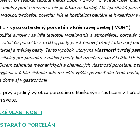
páleny pri vysokej teplote medzi 1380 - 1400 ° C v redukčnej (pla
e odolný proti nárazom a nie je ľahko rozbiteľný. Má špecifickú porce
vysokou tvrdosťou povrchu. Nie je hostiteľom baktérií, je hygienický a d
E - vysokotvrdený porcelán v krémovej bielej (IVORY)
užité suroviny sa líšia teplotou vypaľovania a atmosférou, porcelán z
 zatiaľ čo porcelán z mäkkej pasty je v krémovej bielej farbe a jej o
 tvrdej a mäkkej pasty. Tento výrobok, ktorý má
vlastnosti tvrdej pas
pecifickej pre porcelán z mäkkej pasty bol označený ako ALUMILITE
i
Okrem zahrnutia mechanických a chemických vlastností porcelánu z tvr
ygiena a ľahké čistenie, kde má ešte vyššiu pevnosť ako tvrdá pasta
e doma aj v gastronómii.
e prvý a jediný výrobca porcelánu s hliníkovými časticami v Ture
m svete.
CKÉ VLASTNOSTI
 STARAŤ O PORCELÁN