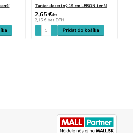
tenší
Tanier dezertný 19 cm LEBON tenší
2,65 €
/
ks
2,15 €
bez DPH
šíka
Pridať do košíka