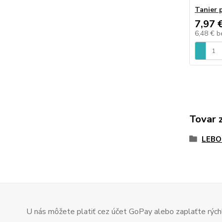
Tanier 
7,97 
6,48 €
b
Tovar 
LEBON
U nás môžete platiť cez účet GoPay alebo zaplaťte rýchl