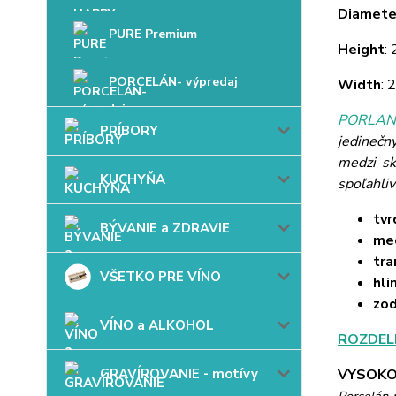
Diamete
PURE Premium
Height
:
PORCELÁN- výpredaj
Width
: 
PORLAND
PRÍBORY
jedinečn
medzi sk
KUCHYŇA
spoľahli
tvr
BÝVANIE a ZDRAVIE
mec
tra
VŠETKO PRE VÍNO
hli
zo
VÍNO a ALKOHOL
ROZDEL
GRAVÍROVANIE - motívy
VYSOKO