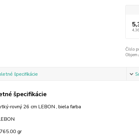
5,
4,36
Číslo p
Objem 
etné špecifikácie
S
tné špecifikácie
ytký-rovný 26 cm LEBON , biela farba
 LEBON
 765.00 gr