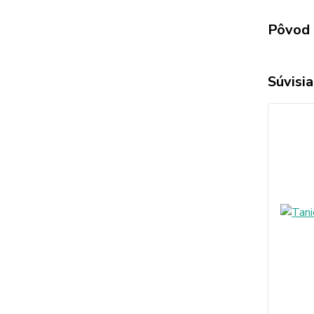
Pôvod 
Súvisia