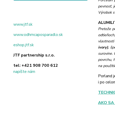
Porcelán 
pevnosť, j
Výrobok s 
ALUMILIT
www.jtf.sk
Pretože po
www.odhrncaposparadlo.sk
odtieňoch,
vlastnosti
eshop.jtf.sk
ivory)
, š
surovine.
JTF partnership s.r.o.
povrchu, h
tel:
+421 908 700 612
na použiti
napíšte nám
Porland j
i po celo
TECHNI
AKO SA