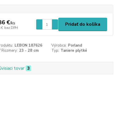
36 €
/
ks
Pridať do košíka
 €
bez DPH
roduktu:
LEBON 187626
Výrobca:
Porland
/ Rozmery:
23 - 28 cm
Typ:
Taniere plytké
úvisiaci tovar
3