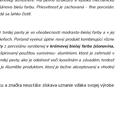
meňovej) atmosfére. Má pevnú štruktúru a vysokú mechanickú
lánovo bielu farbu. Priesvitnosť je zachovaná - fine porcelán.
á sa ľahko čistiť.
 tvrdej pasty je vo všeobecnosti modrasto-bielej farby a v jej
dtieňoch. Porland vyvinul úplne nový produkt kombinujúci rôzne
ty
z porcelánu vyrobenej
v krémovej b
ielej farbe (slonovina,
nšpirovaný použitou surovinou- alumíniom, ktoré je zahrnuté v
dej pasty, ako je odolnosť voči kyselinám a zásadám, tvrdosť
, je Alumilite produktom, ktorý je bežne akceptovaný a vhodný
cku a značka neustále získava uznanie vďaka svojej výrobe