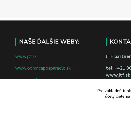
NAŠE ĎALŠIE WEBY:
KONTA
www.jtf.sk
JTF partners
www.odhrncaposparadlo.sk
tel:
+421 9
www.jtf.sk
www.vsetkoprevino.sk
napíšte nám
Pre základnú funk
www.4toilet.sk
Odstúpiť o
účely cieleni