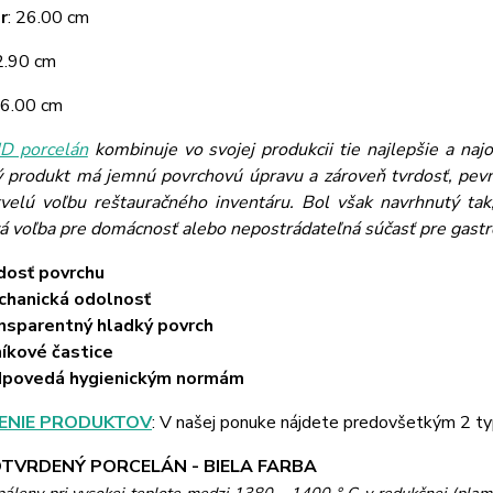
r
: 26.00 cm
 2.90 cm
26.00 cm
 porcelán
kombinuje vo svojej produkcii tie najlepšie a naj
ý produkt má jemnú povrchovú úpravu a zároveň tvrdosť, pevn
velú voľbu reštauračného inventáru. Bol však navrhnutý tak,
vá voľba pre domácnosť alebo nepostrádateľná súčasť pre gast
dosť povrchu
hanická odolnosť
nsparentný hladký povrch
níkové častice
dpovedá hygienickým normám
ENIE PRODUKTOV
: V našej ponuke nájdete predovšetkým 2 ty
TVRDENÝ PORCELÁN - BIELA FARBA