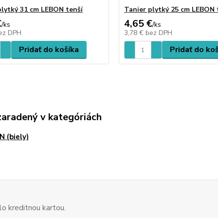
plytký 31 cm LEBON tenší
Tanier plytký 25 cm LEBON 
€
4,65 €
/
ks
/
ks
ez DPH
3,78 €
bez DPH
Pridať do košíka
Pridať do ko
zaradený v kategóriách
 (biely)
o kreditnou kartou.