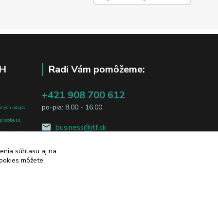
H
Radi Vám pomôžeme:
+421 908 700 612
po-pia: 8.00 - 16.00
bných údajov
j osobe, sú
business@jtf.sk
sobných údajov
enia súhlasu aj na
cookies môžete