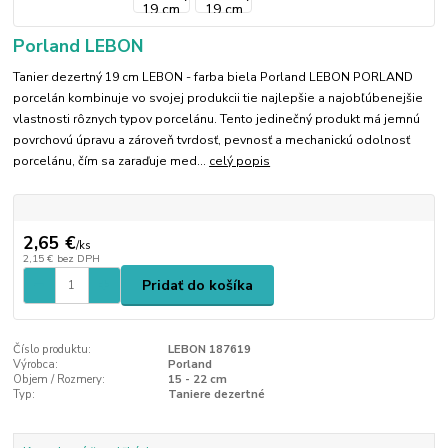
Porland LEBON
Tanier dezertný 19 cm LEBON - farba biela Porland LEBON PORLAND
porcelán kombinuje vo svojej produkcii tie najlepšie a najobľúbenejšie
vlastnosti rôznych typov porcelánu. Tento jedinečný produkt má jemnú
povrchovú úpravu a zároveň tvrdosť, pevnosť a mechanickú odolnosť
porcelánu, čím sa zaraďuje med...
celý popis
2,65 €
/
ks
2,15 €
bez DPH
Pridať do košíka
Číslo produktu:
LEBON 187619
Výrobca:
Porland
Objem / Rozmery:
15 - 22 cm
Typ:
Taniere dezertné