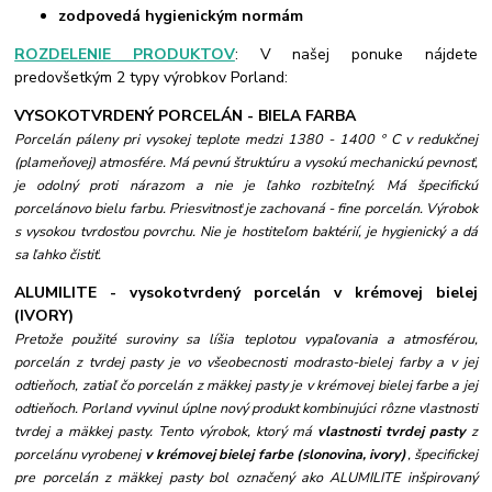
zodpovedá hygienickým normám
ROZDELENIE PRODUKTOV
: V našej ponuke nájdete
predovšetkým 2 typy výrobkov Porland:
VYSOKOTVRDENÝ PORCELÁN - BIELA FARBA
Porcelán páleny pri vysokej teplote medzi 1380 - 1400 ° C v redukčnej
(plameňovej) atmosfére. Má pevnú štruktúru a vysokú mechanickú pevnosť,
je odolný proti nárazom a nie je ľahko rozbiteľný. Má špecifickú
porcelánovo bielu farbu. Priesvitnosť je zachovaná - fine porcelán. Výrobok
s vysokou tvrdosťou povrchu. Nie je hostiteľom baktérií, je hygienický a dá
sa ľahko čistiť.
ALUMILITE - vysokotvrdený porcelán v krémovej bielej
(IVORY)
Pretože použité suroviny sa líšia teplotou vypaľovania a atmosférou,
porcelán z tvrdej pasty je vo všeobecnosti modrasto-bielej farby a v jej
odtieňoch, zatiaľ čo porcelán z mäkkej pasty je v krémovej bielej farbe a jej
odtieňoch. Porland vyvinul úplne nový produkt kombinujúci rôzne vlastnosti
tvrdej a mäkkej pasty. Tento výrobok, ktorý má
vlastnosti tvrdej pasty
z
porcelánu vyrobenej
v krémovej b
ielej farbe (slonovina, ivory)
, špecifickej
pre porcelán z mäkkej pasty bol označený ako ALUMILITE
inšpirovaný