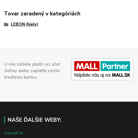
Tovar zaradený v kategóriách
LEBON (biely)
U nás môžete platiť cez účet
GoPay alebo zaplaťte rýchlo
kreditnou kartou.
NAŠE ĎALŠIE WEBY:
www.jtf.sk