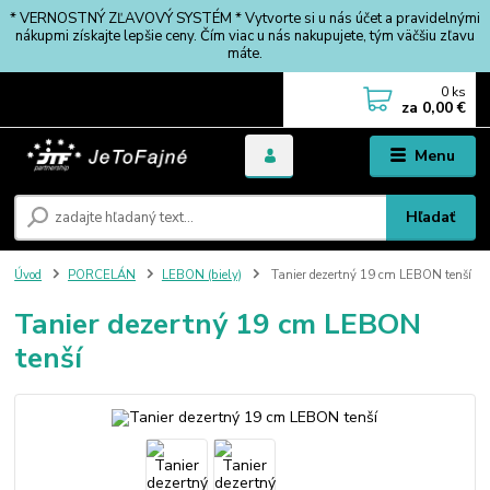
* VERNOSTNÝ ZĽAVOVÝ SYSTÉM * Vytvorte si u nás účet a pravidelnými
nákupmi získajte lepšie ceny. Čím viac u nás nakupujete, tým väčšiu zľavu
máte.
0
ks
za
0,00 €
Menu
Hľadať
Úvod
PORCELÁN
LEBON (biely)
Tanier dezertný 19 cm LEBON tenší
Tanier dezertný 19 cm LEBON
tenší