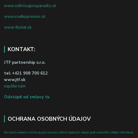
www.odhrncaposparadlo.sk
www.vsetkoprevino.sk
www.4toilet.sk
KONTAKT:
JTF partnership s.r.o.
tel:
+421 908 700 612
www.jtf.sk
napíšte nám
Odstúpiť od zmluvy tu
OCHRANA OSOBNÝCH ÚDAJOV
Na našich weboch ručíme za plnú ochranu Vašich osobných údajov pred zneužitím. Všetky informácie,