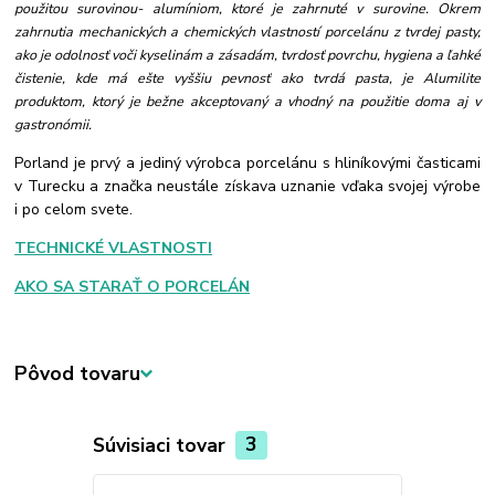
použitou surovinou- alumíniom, ktoré je zahrnuté v surovine.
Okrem
zahrnutia mechanických a chemických vlastností porcelánu z tvrdej pasty,
ako je odolnosť voči kyselinám a zásadám, tvrdosť povrchu, hygiena a ľahké
čistenie, kde má ešte vyššiu pevnosť ako tvrdá pasta, je Alumilite
produktom, ktorý je bežne akceptovaný a vhodný na použitie doma aj v
gastronómii.
Porland je prvý a jediný výrobca porcelánu s hliníkovými časticami
v Turecku a značka neustále získava uznanie vďaka svojej výrobe
i po celom svete.
TECHNICKÉ VLASTNOSTI
AKO SA STARAŤ O PORCELÁN
Pôvod tovaru
Súvisiaci tovar
3