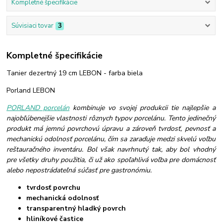
Kompletné špecifikácie
Súvisiaci tovar
3
Kompletné špecifikácie
Tanier dezertný 19 cm LEBON - farba biela
Porland LEBON
PORLAND porcelán
kombinuje vo svojej produkcii tie najlepšie a
najobľúbenejšie vlastnosti rôznych typov porcelánu. Tento jedinečný
produkt má jemnú povrchovú úpravu a zároveň tvrdosť, pevnosť a
mechanickú odolnosť porcelánu, čím sa zaraďuje medzi skvelú voľbu
reštauračného inventáru. Bol však navrhnutý tak, aby bol vhodný
pre všetky druhy použitia, či už ako spoľahlivá voľba pre domácnosť
alebo nepostrádateľná súčasť pre gastronómiu.
tvrdosť povrchu
mechanická odolnosť
transparentný hladký povrch
hliníkové častice