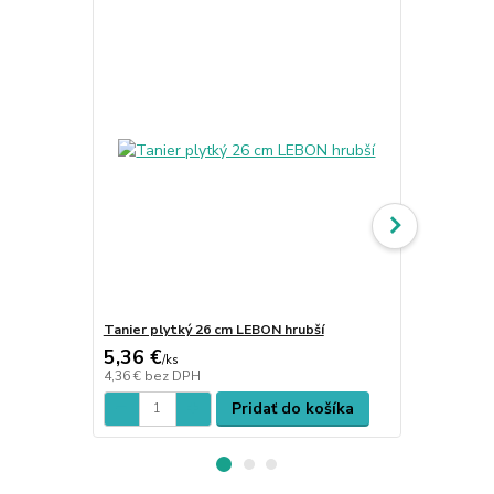
Tanier plytký 26 cm LEBON hrubší
Tanier plyt
5,36 €
7,97 €
/
ks
/
ks
4,36 €
bez DPH
6,48 €
bez D
Pridať do košíka