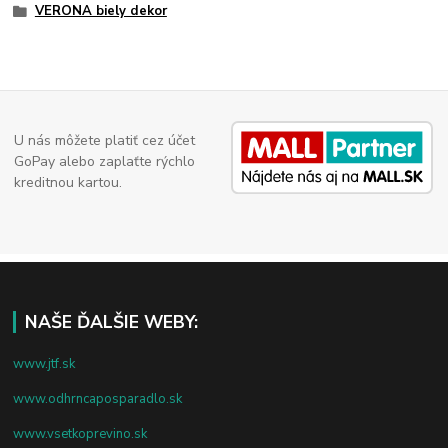
VERONA biely dekor
U nás môžete platiť cez účet
GoPay alebo zaplaťte rýchlo
kreditnou kartou.
NAŠE ĎALŠIE WEBY:
www.jtf.sk
www.odhrncaposparadlo.sk
www.vsetkoprevino.sk