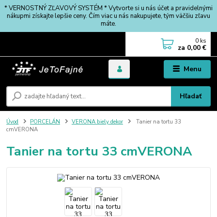
* VERNOSTNÝ ZĽAVOVÝ SYSTÉM * Vytvorte si u nás účet a pravidelnými
nákupmi získajte lepšie ceny. Čím viac u nás nakupujete, tým väčšiu zľavu
máte.
0
ks
za
0,00 €
Menu
Hľadať
Úvod
PORCELÁN
VERONA biely dekor
Tanier na tortu 33
cmVERONA
Tanier na tortu 33 cmVERONA