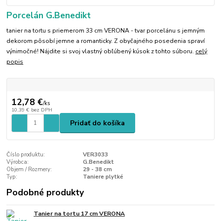
Porcelán G.Benedikt
tanier na tortu s priemerom 33 cm VERONA - tvar porcelánu s jemným
dekorom pôsobí jemne a romanticky. Z obyčajného posedenia spraví
výnimočné! Nájdite si svoj vlastný obľúbený kúsok z tohto súboru.
celý
popis
12,78 €
/
ks
10,39 €
bez DPH
Pridať do košíka
Číslo produktu:
VER3033
Výrobca:
G.Benedikt
Objem / Rozmery:
29 - 38 cm
Typ:
Taniere plytké
Podobné produkty
Tanier na tortu 17 cm VERONA