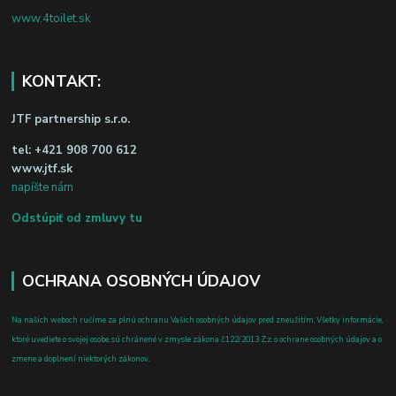
www.4toilet.sk
KONTAKT:
JTF partnership s.r.o.
tel:
+421 908 700 612
www.jtf.sk
napíšte nám
Odstúpiť od zmluvy tu
OCHRANA OSOBNÝCH ÚDAJOV
Na našich weboch ručíme za plnú ochranu Vašich osobných údajov pred zneužitím. Všetky informácie,
ktoré uvediete o svojej osobe, sú chránené v zmysle zákona č.122/2013 Z.z. o ochrane osobných údajov a o
zmene a doplnení niektorých zákonov.