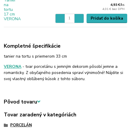
4,93 €
/
ks
4,01 €
bez DPH
Pridať do košíka
Kompletné špecifikácie
tanier na tortu s priemerom 33 cm
VERONA
- tvar porcelánu s jemným dekorom pôsobí jemne a
romanticky. Z obyčajného posedenia spraví výnimočné! Nájdite si
svoj vlastný obľúbený kúsok z tohto súboru.
Pôvod tovaru
Tovar zaradený v kategóriách
PORCELÁN