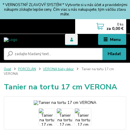
* VERNOSTNÝ ZĽAVOVÝ SYSTÉM * Vytvorte si u nás účet a pravidelnými
nákupmi získajte lepšie ceny. Čím viac u nás nakupujete, tým väčšiu zľavu
máte.
0
ks
za
0,00 €
Menu
Hľadať
Úvod
PORCELÁN
VERONA biely dekor
Tanier na tortu 17 cm
VERONA
Tanier na tortu 17 cm VERONA