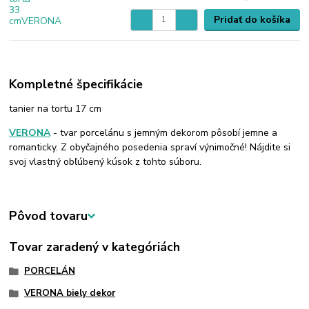
Pridať do košíka
Kompletné špecifikácie
tanier na tortu 17 cm
VERONA
- tvar porcelánu s jemným dekorom pôsobí jemne a
romanticky. Z obyčajného posedenia spraví výnimočné! Nájdite si
svoj vlastný obľúbený kúsok z tohto súboru.
Pôvod tovaru
Tovar zaradený v kategóriách
PORCELÁN
VERONA biely dekor