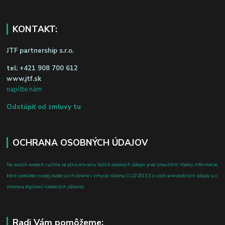
KONTAKT:
JTF partnership s.r.o.
tel:
+421 908 700 612
www.jtf.sk
napíšte nám
Odstúpiť od zmluvy tu
OCHRANA OSOBNÝCH ÚDAJOV
Na našich weboch ručíme za plnú ochranu Vašich osobných údajov pred zneužitím. Všetky informácie,
ktoré uvediete o svojej osobe, sú chránené v zmysle zákona č.122/2013 Z.z. o ochrane osobných údajov a o
zmene a doplnení niektorých zákonov.
Radi Vám pomôžeme: