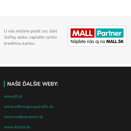
U nás môžete platiť cez účet
GoPay alebo zaplaťte rýchlo
kreditnou kartou.
NAŠE ĎALŠIE WEBY:
www.jtf.sk
www.odhrncaposparadlo.sk
www.vsetkoprevino.sk
www.4toilet.sk