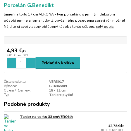
Porcelán G.Benedikt
tanier na tortu 17 cm VERONA - tvar porcelánu s jemným dekorom
pôsobí jemne a romanticky. Z obyčajného posedenia spraví výnimočné!
Nájdite si svoj vlastný obľúbený kúsok z tohto súboru.
celý popis
4,93 €
/
ks
4,01 €
bez DPH
Pridať do košíka
Číslo produktu:
VER3017
Výrobca:
G.Benedikt
Objem / Rozmery:
15 - 22 cm
Typ:
Taniere plytké
Podobné produkty
Tanier na tortu 33 cmVERONA
12,78 €
/
ks
10,39 €
bez DPH