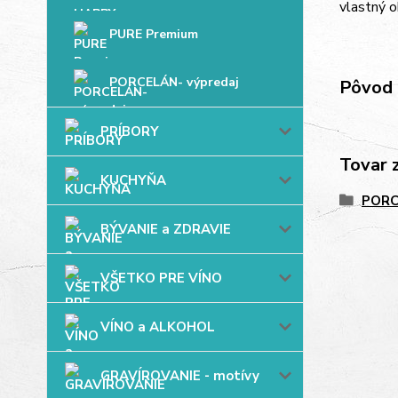
vlastný o
PURE Premium
PORCELÁN- výpredaj
Pôvod 
PRÍBORY
Tovar 
KUCHYŇA
PORC
BÝVANIE a ZDRAVIE
VŠETKO PRE VÍNO
VÍNO a ALKOHOL
GRAVÍROVANIE - motívy