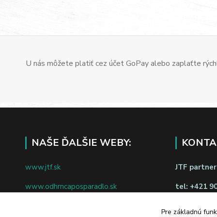
U nás môžete platiť cez účet GoPay alebo zaplaťte rýchl
NAŠE ĎALŠIE WEBY:
KONTA
www.jtf.sk
JTF partners
www.odhrncaposparadlo.sk
tel:
+421 9
www.jtf.sk
www.vsetkoprevino.sk
napíšte nám
Pre základnú funk