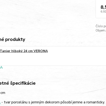
8,
6,92
Číslo p
Objem 
é produkty
Tanier hlboký 24 cm VERONA
tné špecifikácie
 cm
A
- tvar porcelánu s jemným dekorom pôsobí jemne a romanticky. Z