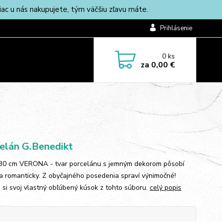
c u nás nakupujete, tým väčšiu zľavu máte.
Prihlásenie
0
ks
za
0,00 €
elán G.Benedikt
 30 cm VERONA - tvar porcelánu s jemným dekorom pôsobí
a romanticky. Z obyčajného posedenia spraví výnimočné!
e si svoj vlastný obľúbený kúsok z tohto súboru.
celý popis