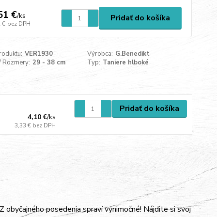
51 €
/
ks
Pridať do košíka
 €
bez DPH
roduktu:
VER1930
Výrobca:
G.Benedikt
/ Rozmery:
29 - 38 cm
Typ:
Taniere hlboké
Pridať do košíka
4,10 €
/
ks
3,33 €
bez DPH
 obyčajného posedenia spraví výnimočné! Nájdite si svoj