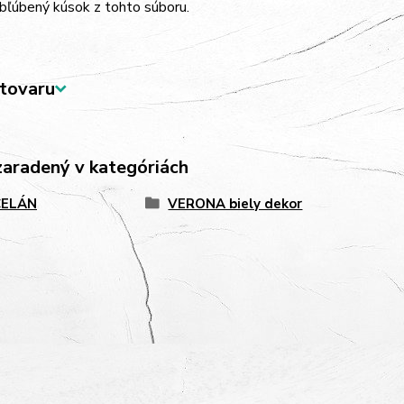
bľúbený kúsok z tohto súboru.
tovaru
zaradený v kategóriách
ELÁN
VERONA biely dekor