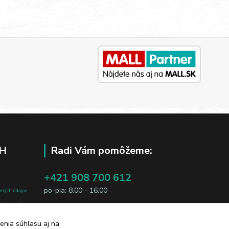
H
Radi Vám pomôžeme:
+421 908 700 612
po-pia: 8.00 - 16.00
bných údajov
j osobe, sú
business@jtf.sk
sobných údajov
enia súhlasu aj na