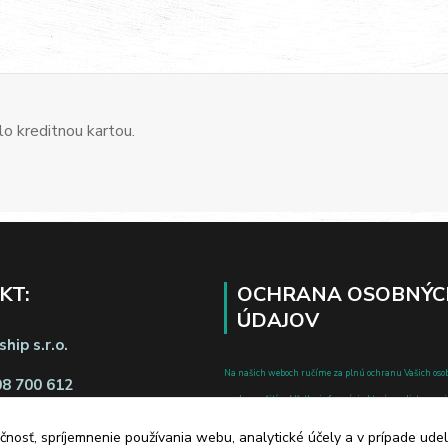
o kreditnou kartou.
KT:
OCHRANA OSOBNÝC
ÚDAJOV
hip s.r.o.
Na našich weboch ručíme za plnú ochranu Vašich oso
08 700 612
pred zneužitím. Všetky informácie, ktoré uvediete o svoje
chránené v zmysle zákona č.122/2013 Z.z. o ochrane o
čnosť, spríjemnenie používania webu, analytické účely a v prípade udel