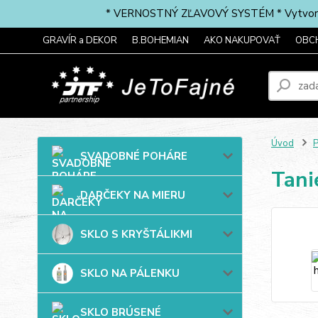
* VERNOSTNÝ ZĽAVOVÝ SYSTÉM * Vytvorte si 
GRAVÍR a DEKOR
B.BOHEMIAN
AKO NAKUPOVAŤ
OBC
Úvod
SVADOBNÉ POHÁRE
Tani
DARČEKY NA MIERU
SKLO S KRYŠTÁLIKMI
SKLO NA PÁLENKU
SKLO BRÚSENÉ