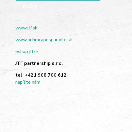
www.jtf.sk
www.odhrncaposparadlo.sk
eshop.jtf.sk
JTF partnership s.r.o.
tel:
+421 908 700 612
napíšte nám