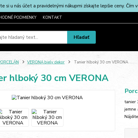
u nás účet a pravidelnými nákupmi získajte lepšie ceny. Čím via
HODNÉ PODMIENKY
KONTAKT
Hľadať
PORCELÁN
VERONA biely dekor
Tanier hlboký 30 cm VERONA
er hlboký 30 cm VERONA
Porc
tanier
jemne 
Nájdit