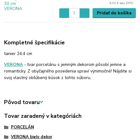
6,92 €
bez DPH
Pridať do košíka
Kompletné špecifikácie
tanier 24,4 cm
VERONA
- tvar porcelánu s jemným dekorom pôsobí jemne a
romanticky. Z obyčajného posedenia spraví výnimočné! Nájdite si
svoj vlastný obľúbený kúsok z tohto súboru.
Pôvod tovaru
Tovar zaradený v kategóriách
PORCELÁN
VERONA biely dekor