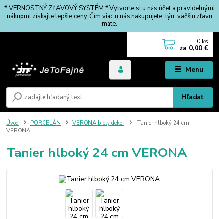
* VERNOSTNÝ ZĽAVOVÝ SYSTÉM * Vytvorte si u nás účet a pravidelnými
nákupmi získajte lepšie ceny. Čím viac u nás nakupujete, tým väčšiu zľavu
máte.
0
ks
za
0,00 €
Menu
Hľadať
Úvod
PORCELÁN
VERONA biely dekor
Tanier hlboký 24 cm
VERONA
Tanier hlboký 24 cm VERONA