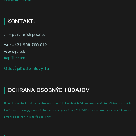
www.4toilet.sk
KONTAKT:
JTF partnership s.r.o.
tel:
+421 908 700 612
www.jtf.sk
napíšte nám
Odstúpiť od zmluvy tu
OCHRANA OSOBNÝCH ÚDAJOV
Na našich weboch ručíme za plnú ochranu Vašich osobných údajov pred zneužitím. Všetky informácie,
ktoré uvediete o svojej osobe, sú chránené v zmysle zákona č.122/2013 Z.z. o ochrane osobných údajov a o
zmene a doplnení niektorých zákonov.