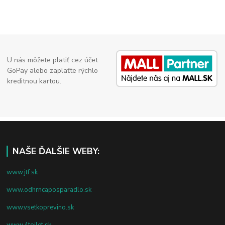
U nás môžete platiť cez účet
GoPay alebo zaplaťte rýchlo
kreditnou kartou.
NAŠE ĎALŠIE WEBY:
www.jtf.sk
www.odhrncaposparadlo.sk
www.vsetkoprevino.sk