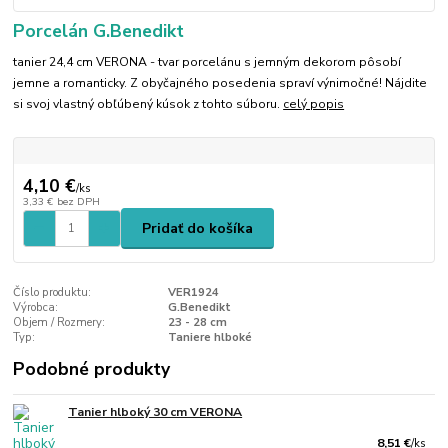
Porcelán G.Benedikt
tanier 24,4 cm VERONA - tvar porcelánu s jemným dekorom pôsobí
jemne a romanticky. Z obyčajného posedenia spraví výnimočné! Nájdite
si svoj vlastný obľúbený kúsok z tohto súboru.
celý popis
4,10 €
/
ks
3,33 €
bez DPH
Pridať do košíka
Číslo produktu:
VER1924
Výrobca:
G.Benedikt
Objem / Rozmery:
23 - 28 cm
Typ:
Taniere hlboké
Podobné produkty
Tanier hlboký 30 cm VERONA
8,51 €
/
ks