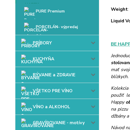
Weight
:
PURE Premium
Liquid 
PORCELÁN- výpredaj
PRÍBORY
BE HAP
Jednoduc
KUCHYŇA
stolovan
mať svoj
BÝVANIE a ZDRAVIE
blízkych.
Kolekcia 
VŠETKO PRE VÍNO
použiť l
Happy
o
VÍNO a ALKOHOL
na pizzu 
džbány a
GRAVÍROVANIE - motívy
Návod na