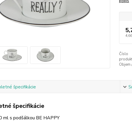
popis
5,
4,66
Číslo
produkt
Objem 
etné špecifikácie
S
tné špecifikácie
0 ml s podšálkou BE HAPPY