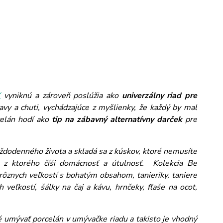
Y
vyniknú a zároveň poslúžia ako
univerzálny riad pre
avy a chuti, vychádzajúce z myšlienky, že každý by mal
celán hodí ako
tip na zábavný alternatívny darček
pre
aždodenného života a skladá sa z kúskov, ktoré nemusíte
, z ktorého číši domácnosť a útulnosť. Kolekcia Be
rôznych veľkostí s bohatým obsahom, tanieriky, taniere
 veľkostí, šálky na čaj a kávu, hrnčeky, fľaše na ocot,
é umývať porcelán v umývačke riadu a takisto je vhodný