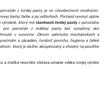
 porcelán z tvrdej pasty je vo všeobecnosti modrasto-
émovej bielej farbe a jej odtieňoch. Porland vyvinul úplne
to výrobok, ktorý má
vlastnosti tvrdej pasty
z porcelánu
kej pre porcelán z mäkkej pasty bol označený ako
ahrnuté v surovine.
Okrem zahrnutia mechanických a
 kyselinám a zásadám, tvrdosť povrchu, hygiena a ľahké
duktom, ktorý je bežne akceptovaný a vhodný na použitie
cku a značka neustále získava uznanie vďaka svojej výrobe