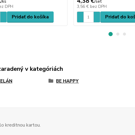
€
4,38 €
/
ks
/
set
ez DPH
3,56 €
bez DPH
Pridať do košíka
Pridať do ko
zaradený v kategóriách
ELÁN
BE HAPPY
o kreditnou kartou.