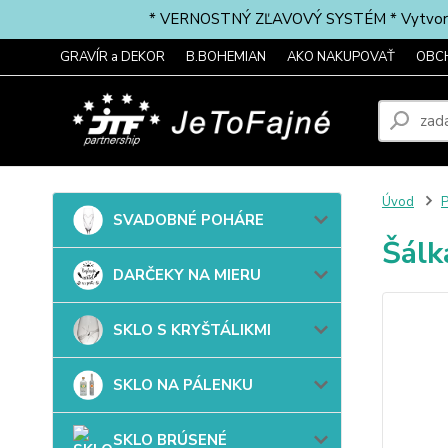
* VERNOSTNÝ ZĽAVOVÝ SYSTÉM * Vytvorte si 
GRAVÍR a DEKOR
B.BOHEMIAN
AKO NAKUPOVAŤ
OBC
Úvod
SVADOBNÉ POHÁRE
Šálk
DARČEKY NA MIERU
SKLO S KRYŠTÁLIKMI
SKLO NA PÁLENKU
SKLO BRÚSENÉ