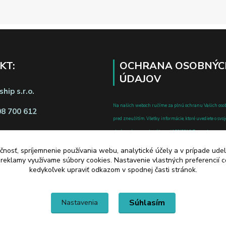
KT:
OCHRANA OSOBNÝC
ÚDAJOV
hip s.r.o.
Na našich weboch ručíme za plnú ochranu Vašich oso
08 700 612
pred zneužitím. Všetky informácie, ktoré uvediete o svoje
chránené v zmysle zákona č.122/2013 Z.z. o ochrane o
a o zmene a doplnení niektorých zákonov.
čnosť, spríjemnenie používania webu, analytické účely a v prípade udel
d zmluvy tu
a reklamy využívame súbory cookies. Nastavenie vlastných preferencií 
kedykoľvek upraviť odkazom v spodnej časti stránok.
Súhlasím
Nastavenia