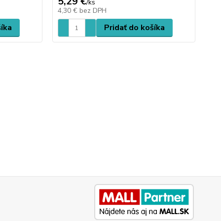
5,29 €
2,
/
ks
4,30 €
bez DPH
2,
šíka
Pridať do košíka