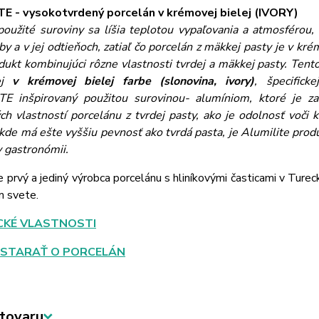
E - vysokotvrdený porcelán v krémovej bielej (IVORY)
použité suroviny sa líšia teplotou vypaľovania a atmosférou,
rby a v jej odtieňoch, zatiaľ čo porcelán z mäkkej pasty je v kr
dukt kombinujúci rôzne vlastnosti tvrdej a mäkkej pasty. Ten
j
v krémovej b
ielej farbe (slonovina, ivory)
, špecific
ITE
inšpirovaný použitou surovinou- alumíniom, ktoré je z
ch vlastností porcelánu z tvrdej pasty, ako je odolnosť voči
 kde má ešte vyššiu pevnosť ako tvrdá pasta, je Alumilite pro
v gastronómii.
e prvý a jediný výrobca porcelánu s hliníkovými časticami v Ture
m svete.
CKÉ VLASTNOSTI
 STARAŤ O PORCELÁN
tovaru