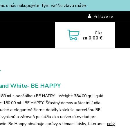
c u nás nakupujete, tým väčšiu zľavu máte.
Prihlásenie
0
ks
za
0,00 €
Y
and White- BE HAPPY
180 ml s podšálkou BE HAPPY Weight: 384.00 gr Liquid
: 180.00 ml BE HAPPY: Šťastný domov = šťastní ľudia
uché a elegantné čierne detaily kolekcie porcelánu BE
vyniknú a zároveň poslúžia ako univerzálny riad pre
anie. Be Happy obsahuje správy s témami lásky, toleranc...
celý