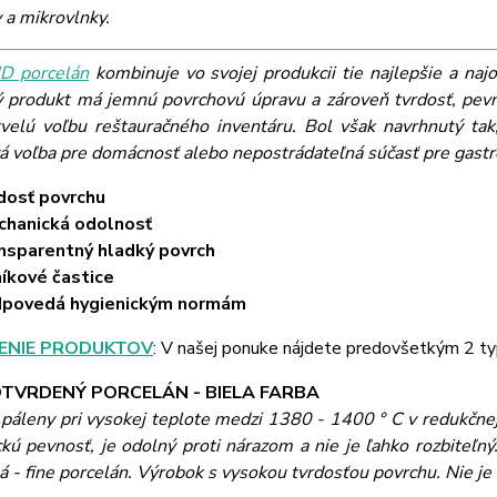
y a mikrovlnky.
 porcelán
kombinuje vo svojej produkcii tie najlepšie a naj
ý produkt má jemnú povrchovú úpravu a zároveň tvrdosť, pevn
velú voľbu reštauračného inventáru. Bol však navrhnutý tak,
vá voľba pre domácnosť alebo nepostrádateľná súčasť pre gast
dosť povrchu
hanická odolnosť
nsparentný hladký povrch
níkové častice
dpovedá hygienickým normám
ENIE PRODUKTOV
: V našej ponuke nájdete predovšetkým 2 ty
TVRDENÝ PORCELÁN - BIELA FARBA
 páleny pri vysokej teplote medzi 1380 - 1400 ° C v redukčne
ú pevnosť, je odolný proti nárazom a nie je ľahko rozbiteľný.
 - fine porcelán. Výrobok s vysokou tvrdosťou povrchu. Nie je ho