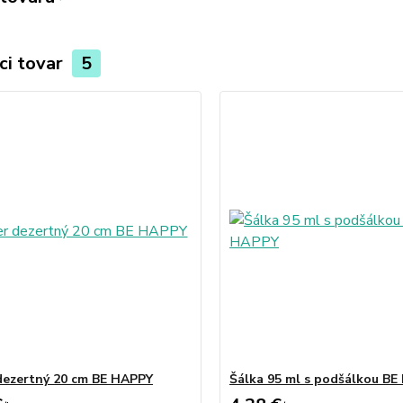
ci tovar
5
dezertný 20 cm BE HAPPY
Šálka 95 ml s podšálkou B