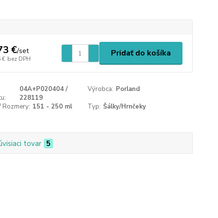
73 €
/
set
Pridať do košíka
 €
bez DPH
04A+P020404 /
Výrobca:
Porland
u:
228119
/ Rozmery:
151 - 250 ml
Typ:
Šálky/Hrnčeky
úvisiaci tovar
5