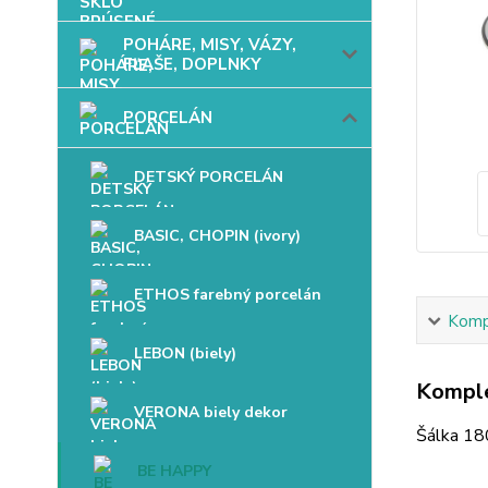
POHÁRE, MISY, VÁZY,
FĽAŠE, DOPLNKY
PORCELÁN
DETSKÝ PORCELÁN
BASIC, CHOPIN (ivory)
ETHOS farebný porcelán
Kompl
LEBON (biely)
Komple
VERONA biely dekor
Šálka 18
BE HAPPY