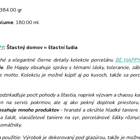
 384.00 gr
Volume
: 180.00 ml
PY
: Šťastný domov = šťastní ľudia
hé a elegantné čierne detaily kolekcie porcelánu
BE HAPP
ie
. Be Happy obsahuje správy s témami lásky, tolerancie, záb
e motto. Kolekciu je možné kúpiť aj po kusoch, takže sa por
odzrkadľuje pocit pohody a šťastia, napriek výzvam a chaosu k
en na servis pokrmov, ale aj ako pekný doplnok priestoru
bsahuje mnoho produktov
- hranaté a okrúhle hladké taniere 
a šalát, viacúčelové taniere na syr, porcelánové šálky rôznych
 omáčniky.
 použitie: Výrobok je dekorovaný pod glazúrou, takže je možn