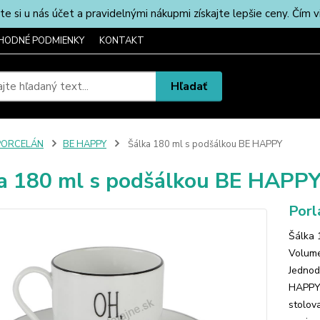
u nás účet a pravidelnými nákupmi získajte lepšie ceny. Čím via
HODNÉ PODMIENKY
KONTAKT
Hľadať
PORCELÁN
BE HAPPY
Šálka 180 ml s podšálkou BE HAPPY
a 180 ml s podšálkou BE HAPP
Porl
Šálka 
Volume
Jednod
HAPPY 
stolov