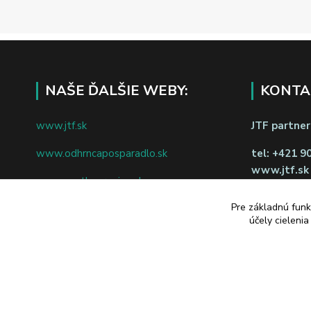
NAŠE ĎALŠIE WEBY:
KONTA
www.jtf.sk
JTF partners
www.odhrncaposparadlo.sk
tel:
+421 9
www.jtf.sk
www.vsetkoprevino.sk
napíšte nám
Pre základnú funk
www.4toilet.sk
Odstúpiť o
účely cieleni