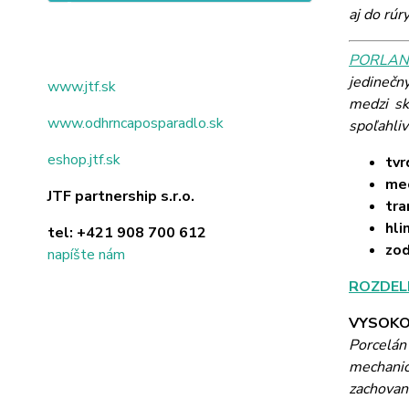
aj do rúr
PORLAND
jedinečn
www.jtf.sk
medzi sk
www.odhrncaposparadlo.sk
spoľahli
eshop.jtf.sk
tvr
mec
JTF partnership s.r.o.
tra
hli
tel:
+421 908 700 612
zo
napíšte nám
ROZDEL
VYSOKO
Porcelán
mechanick
zachovaná