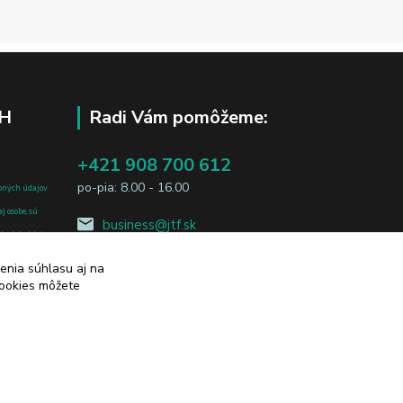
H
Radi Vám pomôžeme:
+421 908 700 612
po-pia: 8.00 - 16.00
bných údajov
j osobe, sú
business@jtf.sk
sobných údajov
enia súhlasu aj na
cookies môžete
Vytvorené na
Eshop-rychlo.sk