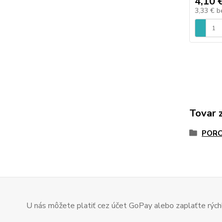
4,10 
3,33 €
b
Tovar 
PORC
U nás môžete platiť cez účet GoPay alebo zaplaťte rýchl