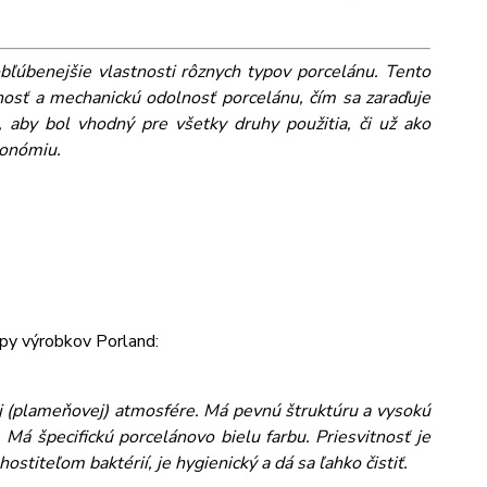
obľúbenejšie vlastnosti rôznych typov porcelánu. Tento
osť a mechanickú odolnosť porcelánu, čím sa zaraďuje
 aby bol vhodný pre všetky druhy použitia, či už ako
ronómiu.
py výrobkov Porland:
j (plameňovej) atmosfére. Má pevnú štruktúru a vysokú
 Má špecifickú porcelánovo bielu farbu. Priesvitnosť je
stiteľom baktérií, je hygienický a dá sa ľahko čistiť.