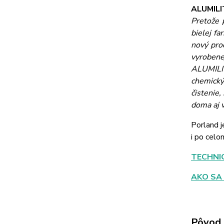
ALUMILIT
Pretože 
bielej fa
nový pro
vyrobene
ALUMIL
chemický
čistenie,
doma aj 
Porland j
i po celo
TECHNI
AKO SA
Pôvod 