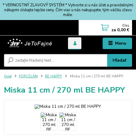
* VERNOSTNÝ ZĽAVOVÝ SYSTÉM * Vytvorte si u nás účet a pravidelnými
nákupmi získajte lepšie ceny. Čím viac u nás nakupujete, tým väčšiu zľavu
máte.
0
ks
za
0,00 €
Menu
Hľadať
Úvod
PORCELÁN
BE HAPPY
Miska 11 cm / 270 ml BE HAPPY
Miska 11 cm / 270 ml BE HAPPY