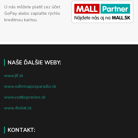
U nás môžete platiť cez účet
GoPay alebo zaplaťte rýchlo
kreditnou kartou.
NAŠE ĎALŠIE WEBY:
www.jtf.sk
www.odhrncaposparadlo.sk
www.vsetkoprevino.sk
www.4toilet.sk
KONTAKT: