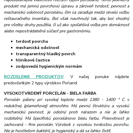
produkt má jemnú povrchovú úpravu a zároveň tvrdosť, pevnosť a
mechanickú odolnosť porcelánu, čím sa zaraďuje medzi skvelú voľbu
reštauračného inventáru. Bol však navrhnutý tak, aby bol vhodný
pre všetky druhy použitia, či už ako spoľahlivá voľba pre domácnosť
alebo nepostrádateľná súčasť pre gastronómiu.
tvrdosť povrchu
mechanická odolnosť
transparentný hladký povrch
hliníkové častice
zodpovedá hygienickým normám
ROZDELENIE PRODUKTOV
: V našej ponuke nájdete
predovšetkým 2 typy výrobkov Porland:
VYSOKOTVRDENÝ PORCELÁN - BIELA FARBA
Porcelán páleny pri vysokej teplote medzi 1380 - 1400 ° C v
redukčnej (plameňovej) atmosfére. Má pevnú štruktúru a vysokú
mechanickú pevnosť, je odolný proti nárazom a nie je ľahko
rozbiteľný. Má špecifickú porcelánovo bielu farbu. Priesvitnosť je
zachovaná - fine porcelán. Výrobok s vysokou tvrdosťou povrchu.
Nie je hostiteľom baktérií, je hygienický a dá sa ľahko čistiť.