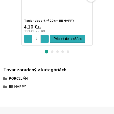
Tanier dezertný 20 cm BE HAPPY
Šálka 95 ml
4,10 €
4,38 €
/
ks
/
set
3,33 €
bez DPH
3,56 €
bez D
Pridať do košíka
Tovar zaradený v kategóriách
PORCELÁN
BE HAPPY