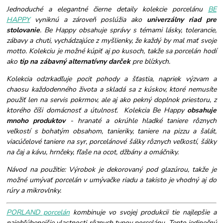
Jednoduché a elegantné čierne detaily kolekcie porcelánu
BE
HAPPY
vyniknú a zároveň poslúžia ako
univerzálny riad pre
stolovanie
. Be Happy obsahuje správy s témami lásky, tolerancie,
zábavy a chuti, vychádzajúce z myšlienky, že každý by mal mať svoje
motto. Kolekciu je možné kúpiť aj po kusoch, takže sa porcelán hodí
ako
tip na zábavný alternatívny darček
pre blízkych.
Kolekcia odzrkadľuje pocit pohody a šťastia, napriek výzvam a
chaosu každodenného života a skladá sa z kúskov, ktoré nemusíte
použiť len na servis pokrmov, ale aj ako pekný doplnok priestoru, z
ktorého číši domácnosť a útulnosť. Kolekcia Be Happy
obsahuje
mnoho produktov
- hranaté a okrúhle hladké taniere rôznych
veľkostí s bohatým obsahom, tanieriky, taniere na pizzu a šalát,
viacúčelové taniere na syr, porcelánové šálky rôznych veľkostí, šálky
na čaj a kávu, hrnčeky, fľaše na ocot, džbány a omáčniky.
Návod na použitie: Výrobok je dekorovaný pod glazúrou, takže je
možné umývať porcelán v umývačke riadu a takisto je vhodný aj do
rúry a mikrovlnky.
PORLAND porcelán
kombinuje vo svojej produkcii tie najlepšie a
najobľúbenejšie vlastnosti rôznych typov porcelánu. Tento jedinečný