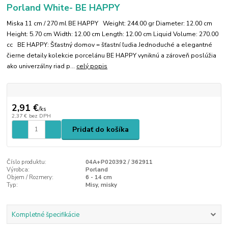
Porland White- BE HAPPY
Miska 11 cm / 270 ml BE HAPPY Weight: 244.00 gr Diameter: 12.00 cm
Height: 5.70 cm Width: 12.00 cm Length: 12.00 cm Liquid Volume: 270.00
cc BE HAPPY: Šťastný domov = šťastní ľudia Jednoduché a elegantné
čierne detaily kolekcie porcelánu BE HAPPY vyniknú a zároveň poslúžia
ako univerzálny riad p...
celý popis
2,91 €
/
ks
2,37 €
bez DPH
Pridať do košíka
Číslo produktu:
04A+P020392 / 362911
Výrobca:
Porland
Objem / Rozmery:
6 - 14 cm
Typ:
Misy, misky
Kompletné špecifikácie