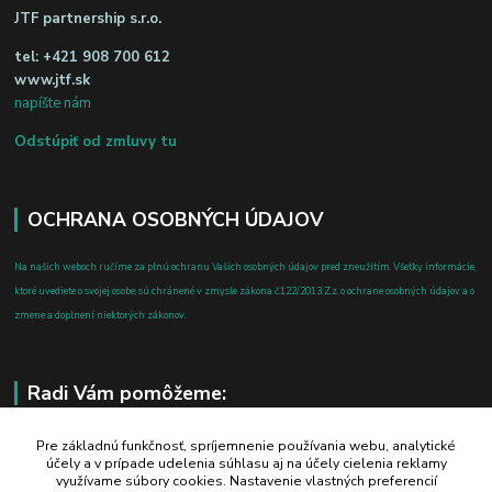
JTF partnership s.r.o.
tel:
+421 908 700 612
www.jtf.sk
napíšte nám
Odstúpiť od zmluvy tu
OCHRANA OSOBNÝCH ÚDAJOV
Na našich weboch ručíme za plnú ochranu Vašich osobných údajov pred zneužitím. Všetky informácie,
ktoré uvediete o svojej osobe, sú chránené v zmysle zákona č.122/2013 Z.z. o ochrane osobných údajov a o
zmene a doplnení niektorých zákonov.
Radi Vám pomôžeme:
+421 908 700 612
Pre základnú funkčnosť, spríjemnenie používania webu, analytické
účely a v prípade udelenia súhlasu aj na účely cielenia reklamy
po-pia: 8.00 - 16.00
využívame súbory cookies. Nastavenie vlastných preferencií