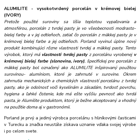
ALUMILITE - vysokotvrdený porcelán v krémovej bielej
(IVORY)
Pretože použité suroviny sa líšia teplotou vypaľovania a
atmosférou, porcelán z tvrdej pasty je vo všeobecnosti modrasto-
bielej farby a v jej odtieňoch, zatiaľ čo porcelán z mäkkej pasty je v
krémovej bielej farbe a jej odtieňoch. Porland vyvinul úplne nový
produkt kombinujúci rôzne vlastnosti tvrdej a mäkkej pasty. Tento
výrobok, ktorý má
vlastnosti tvrdej pasty
z porcelánu vyrobenej
v
krémovej b
ielej farbe (slonovina, ivory)
, špecifickej pre porcelán z
mäkkej pasty bol označený ako ALUMILITE
inšpirovaný použitou
surovinou- alumíniom, ktoré je zahrnuté v surovine.
Okrem
zahrnutia mechanických a chemických vlastností porcelánu z tvrdej
pasty, ako je odolnosť voči kyselinám a zásadám, tvrdosť povrchu,
hygiena a ľahké čistenie, kde má ešte vyššiu pevnosť ako tvrdá
pasta, je Alumilite produktom, ktorý je bežne akceptovaný a vhodný
na použitie doma aj v gastronómii.
Porland je prvý a jediný výrobca porcelánu s hliníkovými časticami
v Turecku a značka neustále získava uznanie vďaka svojej výrobe
i po celom svete.