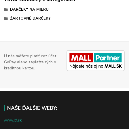
DARČEKY NA MIERU
ŽARTOVNÉ DARČEKY
U nás môžete platiť cez účet
GoPay alebo zaplaťte rýchlo
kreditnou kartou.
NAŠE ĎALŠIE WEBY:
www.jtf.sk