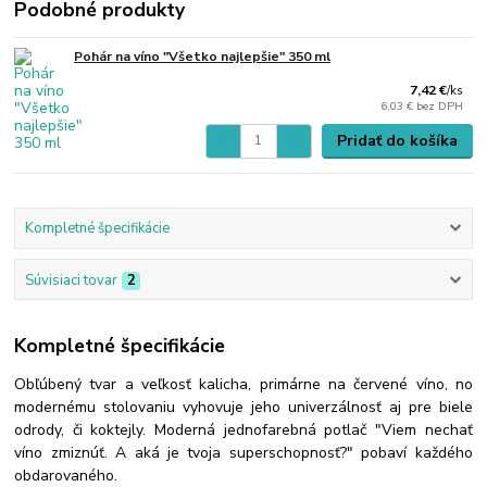
Podobné produkty
Pohár na víno "Všetko najlepšie" 350 ml
7,42 €
/
ks
6,03 €
bez DPH
Pridať do košíka
Kompletné špecifikácie
Súvisiaci tovar
2
Kompletné špecifikácie
Obľúbený tvar a veľkosť kalicha, primárne na červené víno, no
modernému stolovaniu vyhovuje jeho univerzálnosť aj pre biele
odrody, či koktejly. Moderná jednofarebná potlač "Viem nechať
víno zmiznúť. A aká je tvoja superschopnosť?" pobaví každého
obdarovaného.