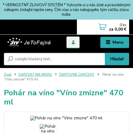
* VERNOSTNÝ ZĽAVOVÝ SYSTÉM * Vytvorte si u nás účet a pravidelnými
nákupmi získajte lepšie ceny. Čím viac u nás nakupujete, tým väčšiu zľavu
máte.
0
ks
za
0,00 €
Menu
Hľadať
Úvod
DARČEKY NA MIERU
ŽARTOVNÉ DARČEKY
Pohár na víno
"Víno zmizne" 470 ml
Pohár na víno "Víno zmizne" 470
ml