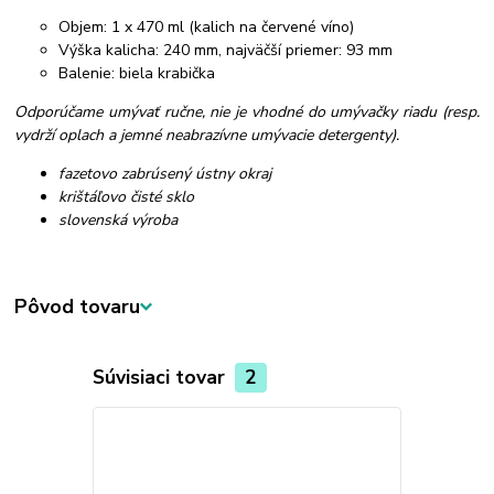
Objem: 1 x 470 ml (kalich na červené víno)
Výška kalicha: 240 mm, najväčší priemer: 93 mm
Balenie: biela krabička
Odporúčame umývať ručne, nie je vhodné do umývačky riadu (resp.
vydrží oplach a jemné neabrazívne umývacie detergenty).
fazetovo zabrúsený ústny okraj
krištáľovo čisté sklo
slovenská výroba
Pôvod tovaru
Súvisiaci tovar
2
Akcia