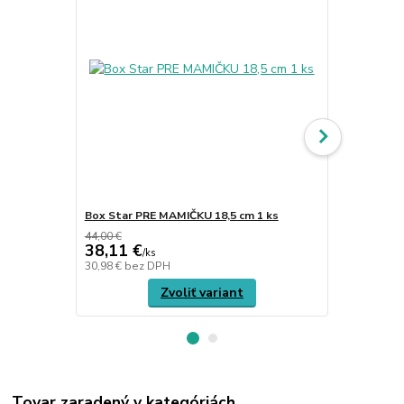
Box Star PRE MAMIČKU 18,5 cm 1 ks
Misa Fallin
44,00 €
46,00 €
38,11 €
39,14 €
/
ks
/
k
30,98 €
bez DPH
31,82 €
bez 
Zvoliť variant
Tovar zaradený v kategóriách