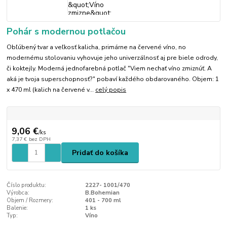
Pohár s modernou potlačou
Obľúbený tvar a veľkosť kalicha, primárne na červené víno, no
modernému stolovaniu vyhovuje jeho univerzálnosť aj pre biele odrody,
či koktejly. Moderná jednofarebná potlač "Viem nechať víno zmiznúť. A
aká je tvoja superschopnosť?" pobaví každého obdarovaného. Objem: 1
x 470 ml (kalich na červené v...
celý popis
9,06 €
/
ks
7,37 €
bez DPH
Pridať do košíka
Číslo produktu:
2227- 1001/470
Výrobca:
B.Bohemian
Objem / Rozmery:
401 - 700 ml
Balenie:
1 ks
Typ:
Víno