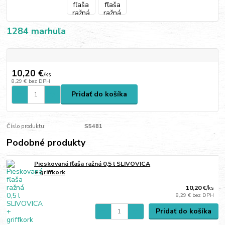
1284 marhuľa
10,20 €
/
ks
8,29 €
bez DPH
Pridať do košíka
Číslo produktu:
S5481
Podobné produkty
Pieskovaná fľaša ražná 0,5 l SLIVOVICA
+ griffkork
10,20 €
/
ks
8,29 €
bez DPH
Pridať do košíka