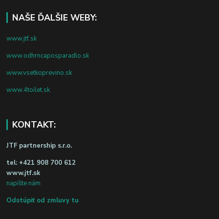
NAŠE ĎALŠIE WEBY:
www.jtf.sk
www.odhrncaposparadlo.sk
www.vsetkoprevino.sk
www.4toilet.sk
KONTAKT:
JTF partnership s.r.o.
tel:
+421 908 700 612
www.jtf.sk
napíšte nám
Odstúpiť od zmluvy tu