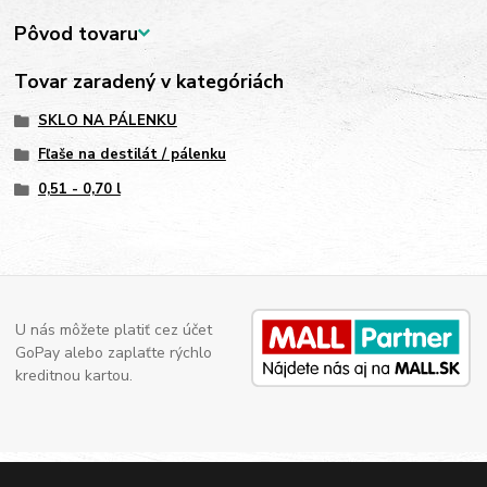
Pôvod tovaru
Tovar zaradený v kategóriách
SKLO NA PÁLENKU
Fľaše na destilát / pálenku
0,51 - 0,70 l
U nás môžete platiť cez účet
GoPay alebo zaplaťte rýchlo
kreditnou kartou.