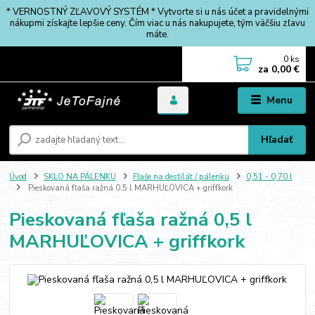
* VERNOSTNÝ ZĽAVOVÝ SYSTÉM * Vytvorte si u nás účet a pravidelnými
nákupmi získajte lepšie ceny. Čím viac u nás nakupujete, tým väčšiu zľavu
máte.
0
ks
za
0,00 €
Menu
Hľadať
Úvod
SKLO NA PÁLENKU
Fľaše na destilát / pálenku
0,51 - 0,70 l
Pieskovaná fľaša ražná 0,5 l MARHUĽOVICA + griffkork
Pieskovaná fľaša ražná 0,5 l
MARHUĽOVICA + griffkork