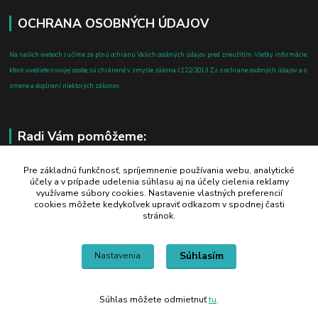
OCHRANA OSOBNÝCH ÚDAJOV
Na našich weboch ručíme za plnú ochranu Vašich osobných údajov pred zneužitím. Všetky informácie,
ktoré uvediete o svojej osobe, sú chránené v zmysle zákona č.122/2013 Z.z. o ochrane osobných údajov a o
zmene a doplnení niektorých zákonov.
Radi Vám pomôžeme:
+421 908 700 612
Pre základnú funkčnosť, spríjemnenie používania webu, analytické
účely a v prípade udelenia súhlasu aj na účely cielenia reklamy
po-pia: 8.00 - 16.00
využívame súbory cookies. Nastavenie vlastných preferencií
cookies môžete kedykoľvek upraviť odkazom v spodnej časti
business@jtf.sk
stránok.
Súhlasím
Nastavenia
Súhlas môžete odmietnuť
tu
.
Vytvorené na
Eshop-rychlo.sk