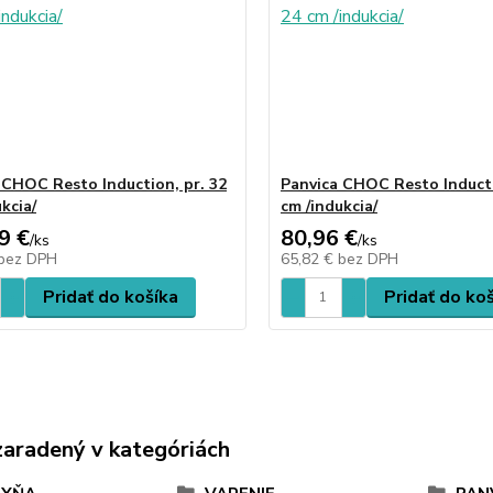
 CHOC Resto Induction, pr. 32
Panvica CHOC Resto Inducti
kcia/
cm /indukcia/
9 €
80,96 €
/
ks
/
ks
bez DPH
65,82 €
bez DPH
Pridať do košíka
Pridať do ko
zaradený v kategóriách