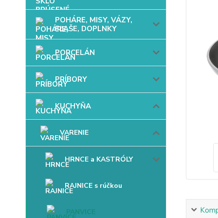
POHÁRE, MISY, VÁZY,
FĽAŠE, DOPLNKY
PORCELÁN
PRÍBORY
KUCHYŇA
VARENIE
HRNCE a KASTRÓLY
RAJNICE s rúčkou
Kompl
PANVICE