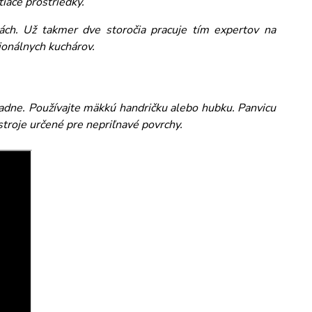
iace prostriedky.
ách. Už takmer dve storočia pracuje tím expertov na
sionálnych kuchárov.
adne. Používajte mäkkú handričku alebo hubku. Panvicu
ástroje určené pre nepriľnavé povrchy.