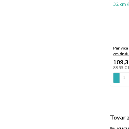
Panvica
cm /indu
109,3
88,93 €
Tovar 