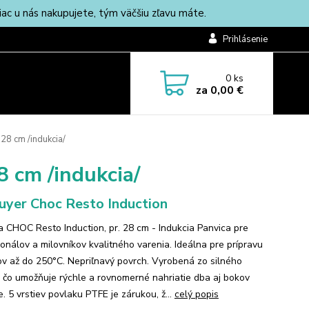
c u nás nakupujete, tým väčšiu zľavu máte.
Prihlásenie
0
ks
za
0,00 €
28 cm /indukcia/
8 cm /indukcia/
uyer Choc Resto Induction
a CHOC Resto Induction, pr. 28 cm - Indukcia Panvica pre
ionálov a milovníkov kvalitného varenia. Ideálna pre prípravu
v až do 250°C. Nepriľnavý povrch. Vyrobená zo silného
a, čo umožňuje rýchle a rovnomerné nahriatie dba aj bokov
. 5 vrstiev povlaku PTFE je zárukou, ž...
celý popis