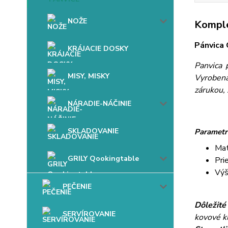
NOŽE
Komple
Pánvica 
KRÁJACIE DOSKY
Panvica 
MISY, MISKY
Vyrobená
zárukou, 
NÁRADIE-NÁČINIE
SKLADOVANIE
Parametr
Mat
GRILY Qookingtable
Pri
Výš
PEČENIE
Dôležité
SERVÍROVANIE
kovové k