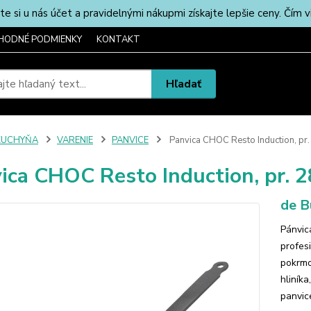
u nás účet a pravidelnými nákupmi získajte lepšie ceny. Čím via
HODNÉ PODMIENKY
KONTAKT
Hľadať
KUCHYŇA
VARENIE
PANVICE
Panvica CHOC Resto Induction, pr. 
ica CHOC Resto Induction, pr. 2
de B
Pánvic
profes
pokrmo
hliník
panvice