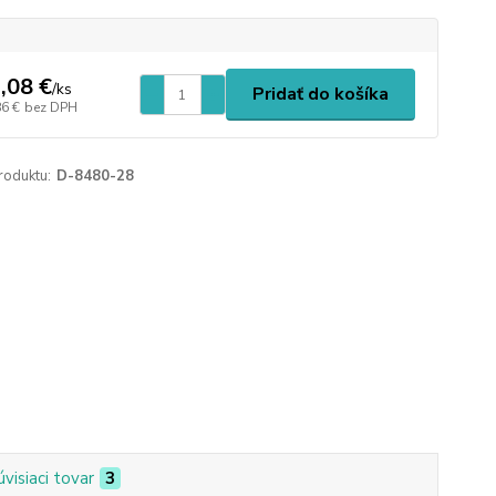
,08 €
/
ks
Pridať do košíka
86 €
bez DPH
roduktu:
D-8480-28
úvisiaci tovar
3