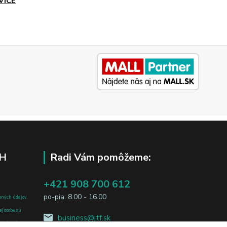
VICE
H
Radi Vám pomôžeme:
+421 908 700 612
po-pia: 8.00 - 16.00
bných údajov
j osobe, sú
business@jtf.sk
sobných údajov