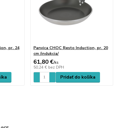
on, pr. 24
Panvica CHOC Resto Induction, pr. 20
cm /indukcia/
61,80 €
/
ks
50,24 €
bez DPH
šíka
Pridať do košíka