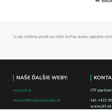
KUC
U nás môžete platiť cez účet GoPay alebo zaplaťte rýchl
NAŠE ĎALŠIE WEBY:
KONTA
www.jtf.sk
JTF partners
www.odhrncaposparadlo.sk
tel:
+421 9
www.jtf.sk
www.vsetkoprevino.sk