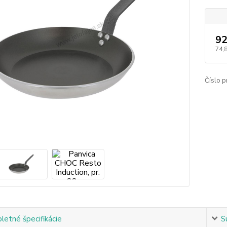
92
74,
Číslo p
etné špecifikácie
S