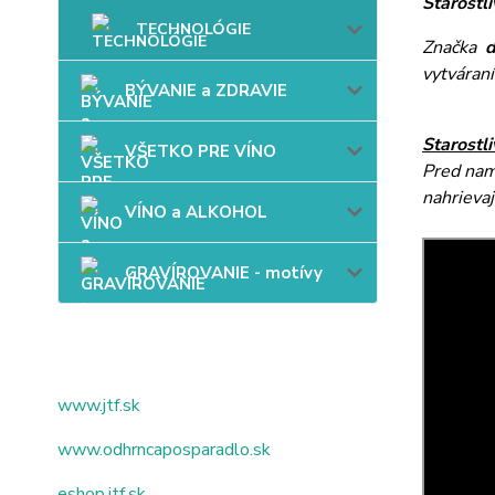
Starostli
TECHNOLÓGIE
Značka
vytváraní
BÝVANIE a ZDRAVIE
Starostli
VŠETKO PRE VÍNO
Pred nam
nahrievaj
VÍNO a ALKOHOL
GRAVÍROVANIE - motívy
www.jtf.sk
www.odhrncaposparadlo.sk
eshop.jtf.sk