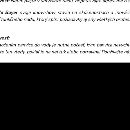
vosť:
Neumývajte v umývačke riadu, nepoužívajte agresívne čist
de Buyer
svoje know-how stavia na skúsenostiach a inováci
 funkčného riadu, ktorý splní požiadavky aj sny všetkých profe
vosť:
očením panvice do vody je nutné počkať, kým panvica nevychl
te len vtedy, pokiaľ je na nej tuk alebo potravina! Používajte n