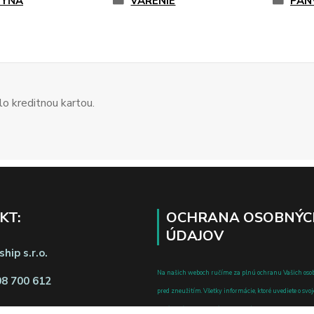
HYŇA
VARENIE
PAN
o kreditnou kartou.
KT:
OCHRANA OSOBNÝC
ÚDAJOV
hip s.r.o.
Na našich weboch ručíme za plnú ochranu Vašich oso
08 700 612
pred zneužitím. Všetky informácie, ktoré uvediete o svoje
chránené v zmysle zákona č.122/2013 Z.z. o ochrane o