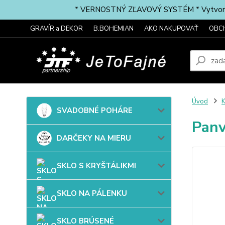
* VERNOSTNÝ ZĽAVOVÝ SYSTÉM * Vytvorte si 
GRAVÍR a DEKOR
B.BOHEMIAN
AKO NAKUPOVAŤ
OBC
Úvod
SVADOBNÉ POHÁRE
Panv
DARČEKY NA MIERU
SKLO S KRYŠTÁLIKMI
SKLO NA PÁLENKU
SKLO BRÚSENÉ