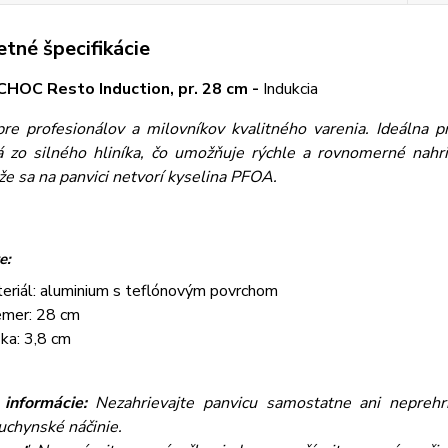
tné špecifikácie
CHOC Resto Induction, pr. 28 cm -
Indukcia
pre profesionálov a milovníkov kvalitného varenia. Ideálna 
 zo silného hliníka, čo umožňuje rýchle a rovnomerné nahri
že sa na panvici netvorí kyselina PFOA.
e:
eriál: aluminium s teflónovým povrchom
emer: 28 cm
ka: 3,8 cm
 informácie:
Nezahrievajte panvicu samostatne ani neprehri
uchynské náčinie.