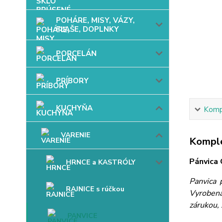
POHÁRE, MISY, VÁZY,
FĽAŠE, DOPLNKY
PORCELÁN
PRÍBORY
KUCHYŇA
Kompl
VARENIE
Komple
Pánvica 
HRNCE a KASTRÓLY
Panvica 
RAJNICE s rúčkou
Vyrobená
zárukou, 
PANVICE