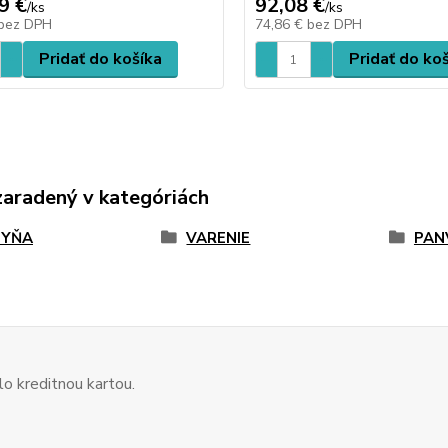
9 €
92,08 €
/
ks
/
ks
bez DPH
74,86 €
bez DPH
Pridať do košíka
Pridať do ko
zaradený v kategóriách
HYŇA
VARENIE
PAN
o kreditnou kartou.