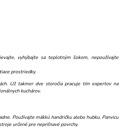
evajte, vyhýbajte sa teplotným šokom, nepoužívajte
iace prostriedky.
ách. Už takmer dve storočia pracuje tím expertov na
sionálnych kuchárov.
adne. Používajte mäkkú handričku alebo hubku. Panvicu
ástroje určené pre nepriľnavé povrchy.