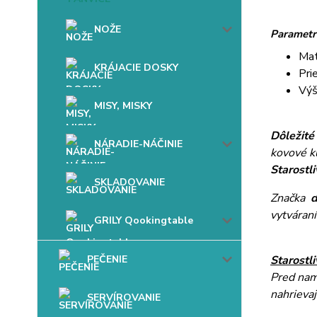
NOŽE
Parametr
Mat
KRÁJACIE DOSKY
Pri
Výš
MISY, MISKY
Dôležité
NÁRADIE-NÁČINIE
kovové k
Starostli
SKLADOVANIE
Značka
vytváraní
GRILY Qookingtable
PEČENIE
Starostli
Pred nam
nahrievaj
SERVÍROVANIE