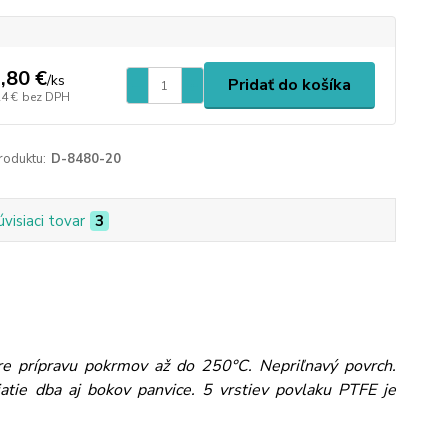
,80 €
/
ks
Pridať do košíka
24 €
bez DPH
roduktu:
D-8480-20
úvisiaci tovar
3
pre prípravu pokrmov až do 250°C. Nepriľnavý povrch.
atie dba aj bokov panvice. 5 vrstiev povlaku PTFE je