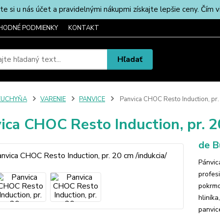
u nás účet a pravidelnými nákupmi získajte lepšie ceny. Čím via
HODNÉ PODMIENKY
KONTAKT
Hľadať
KUCHYŇA
VARENIE
PANVICE
Panvica CHOC Resto Induction, pr. 
ica CHOC Resto Induction, pr. 2
de B
Pánvic
profes
pokrmo
hliník
panvice