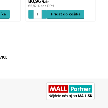
80,96 €
/
ks
65,82 €
bez DPH
šíka
Pridať do košíka
VICE