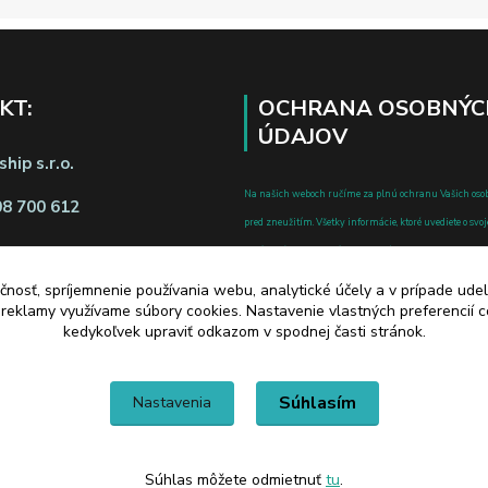
KT:
OCHRANA OSOBNÝC
ÚDAJOV
hip s.r.o.
Na našich weboch ručíme za plnú ochranu Vašich oso
08 700 612
pred zneužitím. Všetky informácie, ktoré uvediete o svoje
chránené v zmysle zákona č.122/2013 Z.z. o ochrane o
a o zmene a doplnení niektorých zákonov.
čnosť, spríjemnenie používania webu, analytické účely a v prípade udel
d zmluvy tu
a reklamy využívame súbory cookies. Nastavenie vlastných preferencií 
kedykoľvek upraviť odkazom v spodnej časti stránok.
Súhlasím
Nastavenia
Súhlas môžete odmietnuť
tu
.