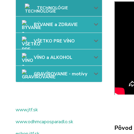
TECHNOLÓGIE
BÝVANIE a ZDRAVIE
VŠETKO PRE VÍNO
VÍNO a ALKOHOL
GRAVÍROVANIE - motívy
www.jtf.sk
www.odhrncaposparadlo.sk
Pôvod 
eshop.jtf.sk