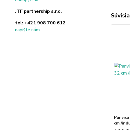
JTF partnership s.r.o.
Súvisia
tel:
+421 908 700 612
napíšte nám
Panvica
cm /indu