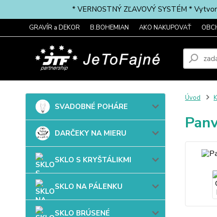
* VERNOSTNÝ ZĽAVOVÝ SYSTÉM * Vytvorte si 
GRAVÍR a DEKOR
B.BOHEMIAN
AKO NAKUPOVAŤ
OBC
Úvod
SVADOBNÉ POHÁRE
Panv
DARČEKY NA MIERU
SKLO S KRYŠTÁLIKMI
SKLO NA PÁLENKU
SKLO BRÚSENÉ