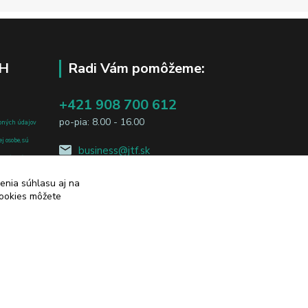
H
Radi Vám pomôžeme:
+421 908 700 612
po-pia: 8.00 - 16.00
bných údajov
j osobe, sú
business@jtf.sk
sobných údajov
enia súhlasu aj na
cookies môžete
Vytvorené na
Eshop-rychlo.sk