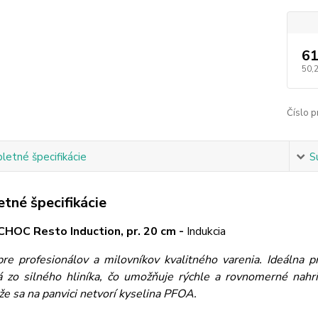
61
50,
Číslo p
etné špecifikácie
S
tné špecifikácie
CHOC Resto Induction, pr. 20 cm -
Indukcia
pre profesionálov a milovníkov kvalitného varenia. Ideálna 
 zo silného hliníka, čo umožňuje rýchle a rovnomerné nahri
že sa na panvici netvorí kyselina PFOA.