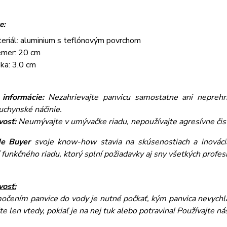
e:
eriál: aluminium s teflónovým povrchom
emer: 20 cm
ka: 3,0 cm
 informácie:
Nezahrievajte panvicu samostatne ani neprehri
uchynské náčinie.
vosť:
Neumývajte v umývačke riadu, nepoužívajte agresívne čist
de Buyer
svoje know-how stavia na skúsenostiach a inováci
 funkčného riadu, ktorý splní požiadavky aj sny všetkých profe
vosť:
očením panvice do vody je nutné počkať, kým panvica nevychl
te len vtedy, pokiaľ je na nej tuk alebo potravina! Používajte n