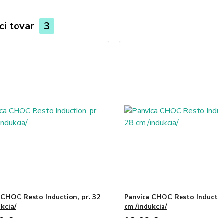
ci tovar
3
 CHOC Resto Induction, pr. 32
Panvica CHOC Resto Inducti
kcia/
cm /indukcia/