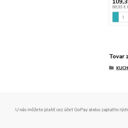
109,3
88,93 €
Tovar 
KUC
U nás môžete platiť cez účet GoPay alebo zaplaťte rýchl