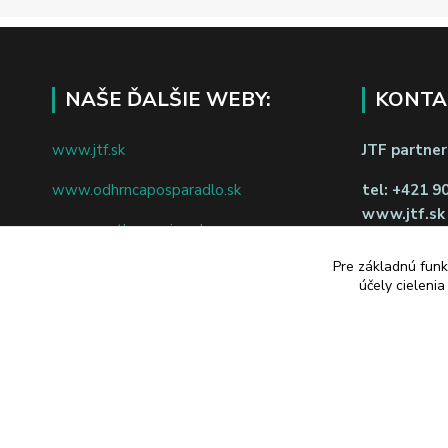
NAŠE ĎALŠIE WEBY:
KONTA
www.jtf.sk
JTF partners
www.odhrncaposparadlo.sk
tel:
+421 9
www.jtf.sk
www.vsetkoprevino.sk
napíšte nám
Pre základnú funk
www.4toilet.sk
Odstúpiť o
účely cieleni