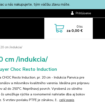
c u nás nakupujete, tým väčšiu zľavu máte.
Prihlásenie
0
ks
za
0,00 €
20 cm /indukcia/
0 cm /indukcia/
uyer Choc Resto Induction
a CHOC Resto Induction, pr. 20 cm - Indukcia Panvica pre
ionálov a milovníkov kvalitného varenia. Ideálna pre prípravu
v až do 250°C. Nepriľnavý povrch. Vyrobená zo silného
a, čo umožňuje rýchle a rovnomerné nahriatie dba aj bokov
. 5 vrstiev povlaku PTFE je zárukou, ž...
celý popis