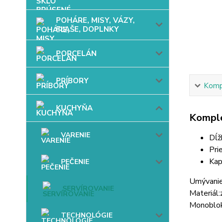
POHÁRE, MISY, VÁZY,
FĽAŠE, DOPLNKY
PORCELÁN
PRÍBORY
Kompl
KUCHYŇA
Komple
VARENIE
Dĺž
Pri
Kap
PEČENIE
Umývanie
SERVÍROVANIE
Materiál:
Monoblok
TECHNOLÓGIE