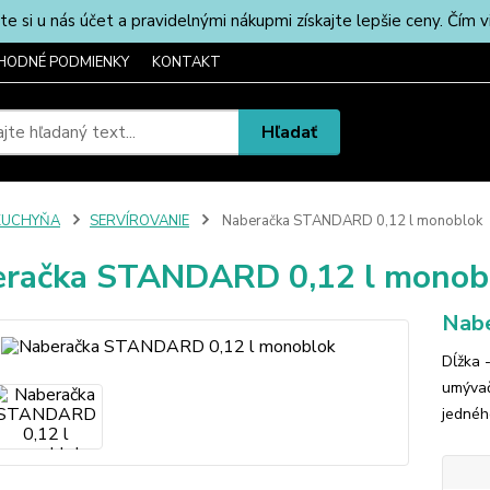
u nás účet a pravidelnými nákupmi získajte lepšie ceny. Čím via
HODNÉ PODMIENKY
KONTAKT
Hľadať
KUCHYŇA
SERVÍROVANIE
Naberačka STANDARD 0,12 l monoblok
račka STANDARD 0,12 l monob
Nabe
Dĺžka 
umývač
jednéh