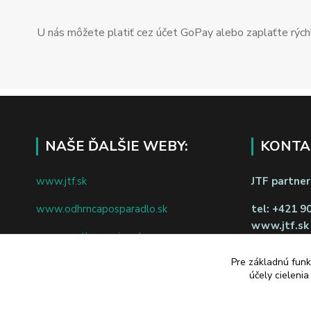
U nás môžete platiť cez účet GoPay alebo zaplaťte rýchl
NAŠE ĎALŠIE WEBY:
KONTA
www.jtf.sk
JTF partners
www.odhrncaposparadlo.sk
tel:
+421 9
www.jtf.sk
www.vsetkoprevino.sk
napíšte nám
Pre základnú funk
www.4toilet.sk
Odstúpiť o
účely cieleni