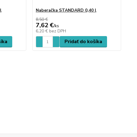
l
Naberačka STANDARD 0,40 l
Na
mo
8,50 €
7,62 €
7,
/
ks
6,20 €
bez DPH
6,
šíka
Pridať do košíka