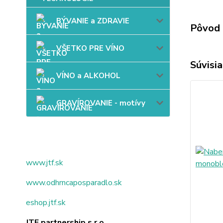
BÝVANIE a ZDRAVIE
Pôvod 
VŠETKO PRE VÍNO
Súvisia
VÍNO a ALKOHOL
GRAVÍROVANIE - motívy
www.jtf.sk
www.odhrncaposparadlo.sk
eshop.jtf.sk
JTF partnership s.r.o.