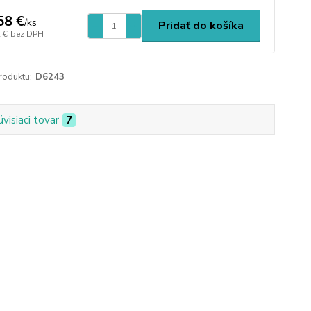
58 €
/
ks
Pridať do košíka
 €
bez DPH
roduktu:
D6243
úvisiaci tovar
7