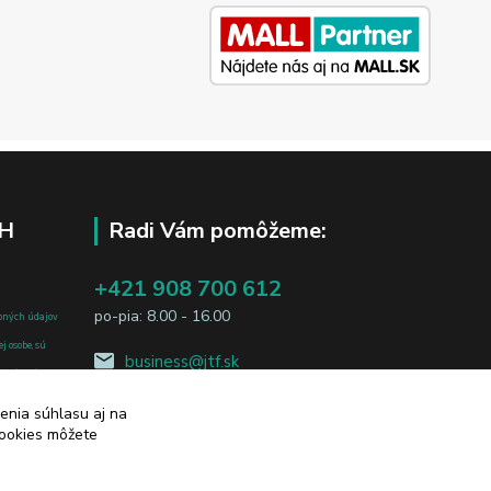
H
Radi Vám pomôžeme:
+421 908 700 612
po-pia: 8.00 - 16.00
bných údajov
j osobe, sú
business@jtf.sk
sobných údajov
enia súhlasu aj na
cookies môžete