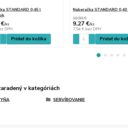
čka STANDARD 0,45 l
Naberačka STANDARD 0,40 
ok
10,50 €
 €
9,27 €
/
ks
/
ks
ez DPH
7,54 €
bez DPH
Pridať do košíka
Pridať do ko
zaradený v kategóriách
HYŇA
SERVÍROVANIE