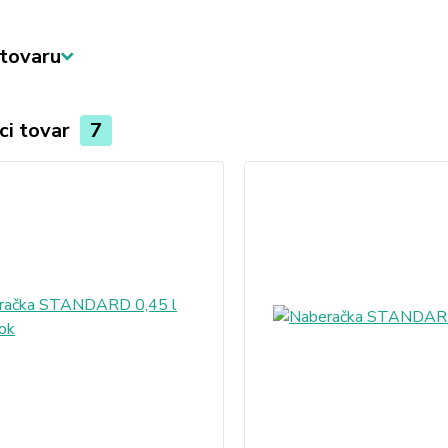
tovaru
ci tovar
7