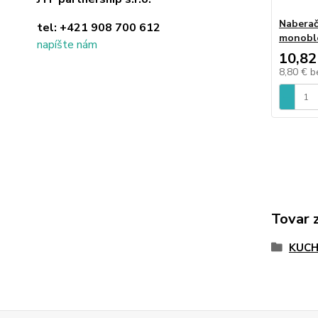
Nabera
tel:
+421 908 700 612
monobl
napíšte nám
10,82
8,80 €
b
Tovar 
KUC