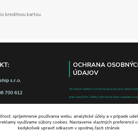
o kreditnou kartou.
KT:
OCHRANA OSOBNÝC
ÚDAJOV
hip s.r.o.
Na našich weboch ručíme za plnú ochranu Vašich oso
08 700 612
pred zneužitím. Všetky informácie, ktoré uvediete o svoje
chránené v zmysle zákona č.122/2013 Z.z. o ochrane o
a o zmene a doplnení niektorých zákonov.
čnosť, spríjemnenie používania webu, analytické účely a v prípade udel
d zmluvy tu
a reklamy využívame súbory cookies. Nastavenie vlastných preferencií 
kedykoľvek upraviť odkazom v spodnej časti stránok.