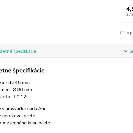
4,
3,72
Číslo p
etné špecifikácie
S
tné špecifikácie
ka - d:345 mm
emer - Ø:80 mm
acita - l:0.12
 v umývačke riadu:
Áno
z nerezovej ocele
 = z jedného kusu ocele