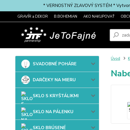
* VERNOSTNÝ ZĽAVOVÝ SYSTÉM * Vytvorte si 
GRAVÍR a DEKOR
B.BOHEMIAN
AKO NAKUPOVAŤ
OBC
Úvod
SVADOBNÉ POHÁRE
Nabe
DARČEKY NA MIERU
SKLO S KRYŠTÁLIKMI
SKLO NA PÁLENKU
SKLO BRÚSENÉ