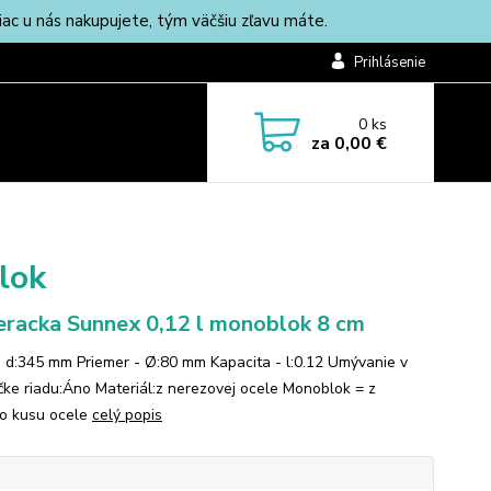
c u nás nakupujete, tým väčšiu zľavu máte.
Prihlásenie
0
ks
za
0,00 €
lok
racka Sunnex 0,12 l monoblok 8 cm
- d:345 mm Priemer - Ø:80 mm Kapacita - l:0.12 Umývanie v
ke riadu:Áno Materiál:z nerezovej ocele Monoblok = z
o kusu ocele
celý popis