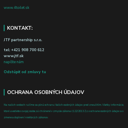
www.4toilet.sk
KONTAKT:
JTF partnership s.r.o.
tel:
+421 908 700 612
www.jtf.sk
napíšte nám
Odstúpiť od zmluvy tu
OCHRANA OSOBNÝCH ÚDAJOV
Na našich weboch ručíme za plnú ochranu Vašich osobných údajov pred zneužitím. Všetky informácie,
ktoré uvediete o svojej osobe, sú chránené v zmysle zákona č.122/2013 Z.z. o ochrane osobných údajov a o
zmene a doplnení niektorých zákonov.