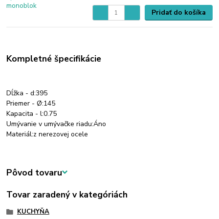
Pridať do košíka
Kompletné špecifikácie
Dĺžka - d:
395
Priemer - Ø:
145
Kapacita - l:
0.75
Umývanie v umývačke riadu:
Áno
Materiál:
z nerezovej ocele
Pôvod tovaru
Tovar zaradený v kategóriách
KUCHYŇA