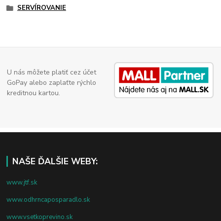
SERVÍROVANIE
U nás môžete platiť cez účet
GoPay alebo zaplaťte rýchlo
kreditnou kartou.
NAŠE ĎALŠIE WEBY:
www.jtf.sk
www.odhrncaposparadlo.sk
www.vsetkoprevino.sk