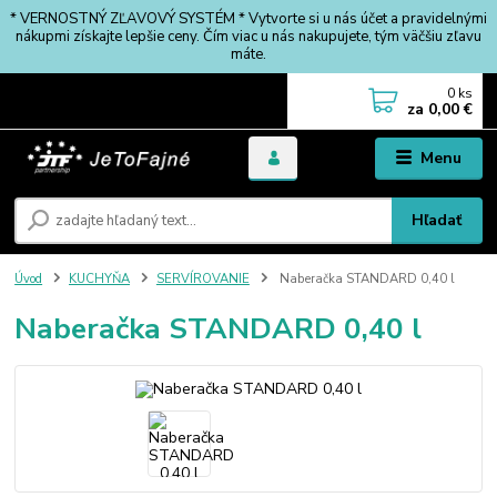
* VERNOSTNÝ ZĽAVOVÝ SYSTÉM * Vytvorte si u nás účet a pravidelnými
nákupmi získajte lepšie ceny. Čím viac u nás nakupujete, tým väčšiu zľavu
máte.
0
ks
za
0,00 €
Menu
Hľadať
Úvod
KUCHYŇA
SERVÍROVANIE
Naberačka STANDARD 0,40 l
Naberačka STANDARD 0,40 l