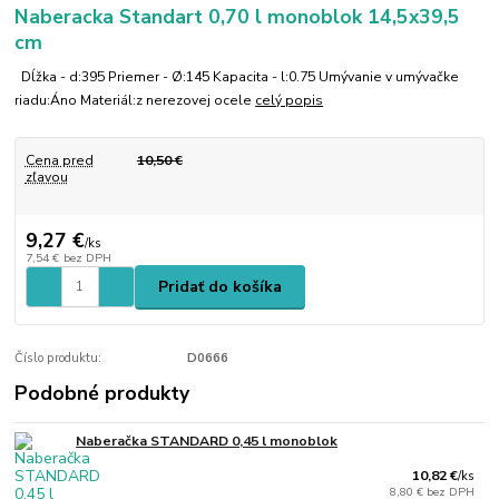
Naberacka Standart 0,70 l monoblok 14,5x39,5
cm
Dĺžka - d:395 Priemer - Ø:145 Kapacita - l:0.75 Umývanie v umývačke
riadu:Áno Materiál:z nerezovej ocele
celý popis
Cena pred
10,50 €
zľavou
9,27 €
/
ks
7,54 €
bez DPH
Pridať do košíka
Číslo produktu:
D0666
Podobné produkty
Naberačka STANDARD 0,45 l monoblok
10,82 €
/
ks
8,80 €
bez DPH