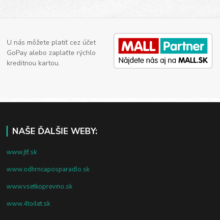
U nás môžete platiť cez účet
GoPay alebo zaplaťte rýchlo
kreditnou kartou.
NAŠE ĎALŠIE WEBY:
www.jtf.sk
www.odhrncaposparadlo.sk
www.vsetkoprevino.sk
www.4toilet.sk