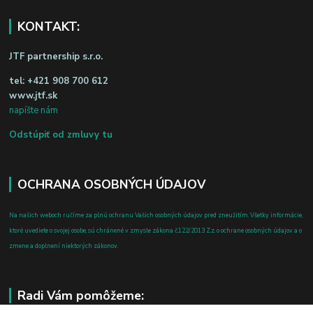
KONTAKT:
JTF partnership s.r.o.
tel:
+421 908 700 612
www.jtf.sk
napíšte nám
Odstúpiť od zmluvy tu
OCHRANA OSOBNÝCH ÚDAJOV
Na našich weboch ručíme za plnú ochranu Vašich osobných údajov pred zneužitím. Všetky informácie,
ktoré uvediete o svojej osobe, sú chránené v zmysle zákona č.122/2013 Z.z. o ochrane osobných údajov a o
zmene a doplnení niektorých zákonov.
Radi Vám pomôžeme: