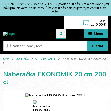
* VERNOSTNÝ ZĽAVOVÝ SYSTÉM * Vytvorte si u nás účet a pravidelnými
nákupmi získajte lepšie ceny. Čím viac u nás nakupujete, tým väčšiu zľavu
máte.
0
ks
za
0,00 €
Menu
Hľadať
Úvod
KUCHYŇA
SERVÍROVANIE
Naberačka EKONOMIK 20 cm 200
cl
Naberačka EKONOMIK 20 cm 200
cl