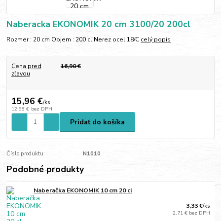
Naberacka EKONOMIK 20 cm 3100/20 200cl
Rozmer : 20 cm Objem : 200 cl Nerez ocel 18/C
celý popis
Cena pred
16,90 €
zľavou
15,96 €
/
ks
12,98 €
bez DPH
Pridať do košíka
Číslo produktu:
N1010
Podobné produkty
Naberačka EKONOMIK 10 cm 20 cl
3,33 €
/
ks
2,71 €
bez DPH